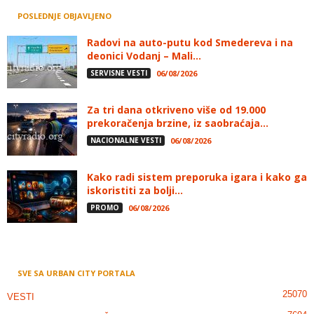
POSLEDNJE OBJAVLJENO
Radovi na auto-putu kod Smedereva i na
deonici Vodanj – Mali...
SERVISNE VESTI
06/08/2026
Za tri dana otkriveno više od 19.000
prekoračenja brzine, iz saobraćaja...
NACIONALNE VESTI
06/08/2026
Kako radi sistem preporuka igara i kako ga
iskoristiti za bolji...
PROMO
06/08/2026
SVE SA URBAN CITY PORTALA
25070
VESTI