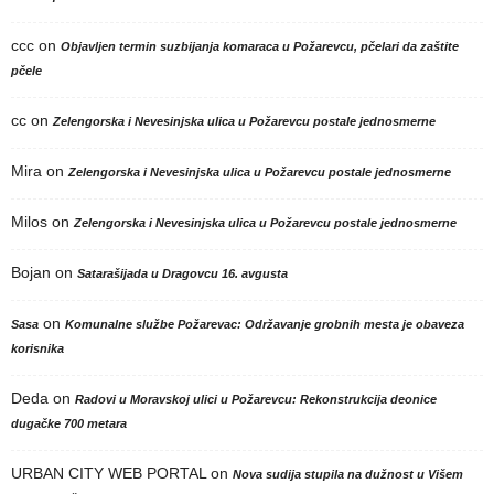
ccc
on
Objavljen termin suzbijanja komaraca u Požarevcu, pčelari da zaštite
pčele
cc
on
Zelengorska i Nevesinjska ulica u Požarevcu postale jednosmerne
Mira
on
Zelengorska i Nevesinjska ulica u Požarevcu postale jednosmerne
Milos
on
Zelengorska i Nevesinjska ulica u Požarevcu postale jednosmerne
Bojan
on
Satarašijada u Dragovcu 16. avgusta
on
Sasa
Komunalne službe Požarevac: Održavanje grobnih mesta je obaveza
korisnika
Deda
on
Radovi u Moravskoj ulici u Požarevcu: Rekonstrukcija deonice
dugačke 700 metara
URBAN CITY WEB PORTAL
on
Nova sudija stupila na dužnost u Višem