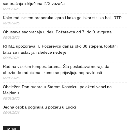
saobraćaja isključena 273 vozača
06/08/2026
Kako radi sistem preporuka igara i kako ga iskoristiti za bolji RTP
06/08/2026
Obustava saobraćaja u delu Požarevca od 7. do 9. avgusta
06/08/2026
RHMZ upozorava: U Požarevcu danas oko 38 stepeni, toplotni
talas se nastavlja i sledeće nedelje
06/08/2026
Rad na visokim temperaturama: Šta poslodavci moraju da
obezbede radnicima i kome se prijavljuju nepravilnosti
06/08/2026
Obeležen Dan rudara u Starom Kostolcu, položeni venci na
Majdanu
06/08/2026
Jedna osoba poginula u požaru u Lučici
06/08/2026
MENI