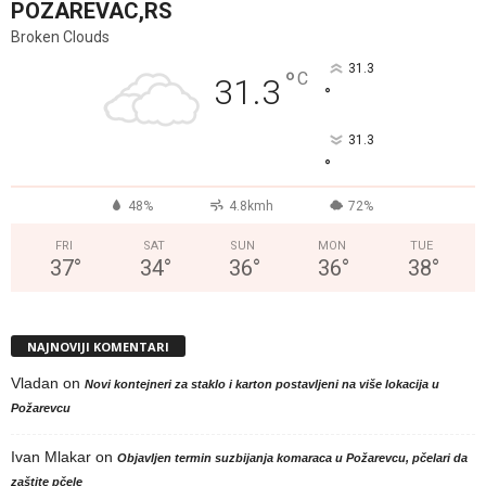
POZAREVAC,RS
Broken Clouds
31.3
°
C
31.3
°
31.3
°
48%
4.8kmh
72%
FRI
SAT
SUN
MON
TUE
37
°
34
°
36
°
36
°
38
°
NAJNOVIJI KOMENTARI
Vladan
on
Novi kontejneri za staklo i karton postavljeni na više lokacija u
Požarevcu
Ivan Mlakar
on
Objavljen termin suzbijanja komaraca u Požarevcu, pčelari da
zaštite pčele