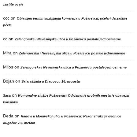
zaštite pčele
ccc
on
Objavljen termin suzbijanja komaraca u Požarevcu, pčelari da zaštite
pčele
cc
on
Zelengorska i Nevesinjska ulica u Požarevcu postale jednosmerne
Mira
on
Zelengorska i Nevesinjska ulica u Požarevcu postale jednosmerne
Milos
on
Zelengorska i Nevesinjska ulica u Požarevcu postale jednosmerne
Bojan
on
Satarašijada u Dragovcu 16. avgusta
on
Sasa
Komunalne službe Požarevac: Održavanje grobnih mesta je obaveza
korisnika
Deda
on
Radovi u Moravskoj ulici u Požarevcu: Rekonstrukcija deonice
dugačke 700 metara