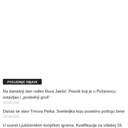
POSLEDNJE OBJAVE
Na današnji dan rođen Đura Jakšić: Pesnik koji je u Požarevcu
ostavljao i „poslednji groš“
08/08/2026
Danas se slavi Trnova Petka: Svetiteljka koju posebno poštuju žene
08/08/2026
U susret Ljubičevskim konjičkim igrama: Kvalifikacije za višeboj 16.