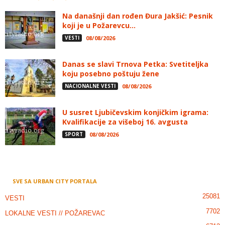
Na današnji dan rođen Đura Jakšić: Pesnik
koji je u Požarevcu...
VESTI
08/08/2026
Danas se slavi Trnova Petka: Svetiteljka
koju posebno poštuju žene
NACIONALNE VESTI
08/08/2026
U susret Ljubičevskim konjičkim igrama:
Kvalifikacije za višeboj 16. avgusta
SPORT
08/08/2026
SVE SA URBAN CITY PORTALA
25081
VESTI
7702
LOKALNE VESTI // POŽAREVAC