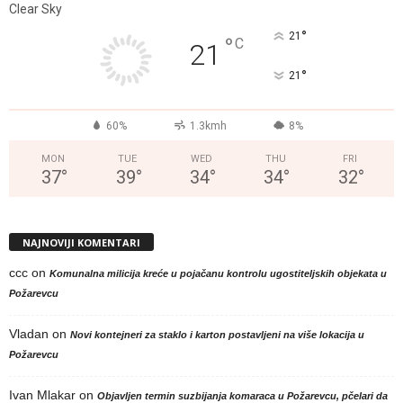
Clear Sky
°
21
°
C
21
°
21
60%
1.3kmh
8%
MON
TUE
WED
THU
FRI
37
°
39
°
34
°
34
°
32
°
NAJNOVIJI KOMENTARI
ccc
on
Komunalna milicija kreće u pojačanu kontrolu ugostiteljskih objekata u
Požarevcu
Vladan
on
Novi kontejneri za staklo i karton postavljeni na više lokacija u
Požarevcu
Ivan Mlakar
on
Objavljen termin suzbijanja komaraca u Požarevcu, pčelari da