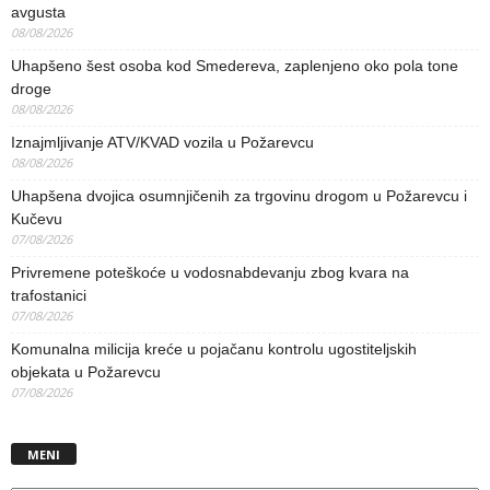
avgusta
08/08/2026
Uhapšeno šest osoba kod Smedereva, zaplenjeno oko pola tone
droge
08/08/2026
Iznajmljivanje ATV/KVAD vozila u Požarevcu
08/08/2026
Uhapšena dvojica osumnjičenih za trgovinu drogom u Požarevcu i
Kučevu
07/08/2026
Privremene poteškoće u vodosnabdevanju zbog kvara na
trafostanici
07/08/2026
Komunalna milicija kreće u pojačanu kontrolu ugostiteljskih
objekata u Požarevcu
07/08/2026
MENI