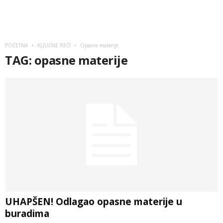
POČETNA
KLJUČNE REČI
Opasne materije
TAG: opasne materije
UHAPŠEN! Odlagao opasne materije u
buradima