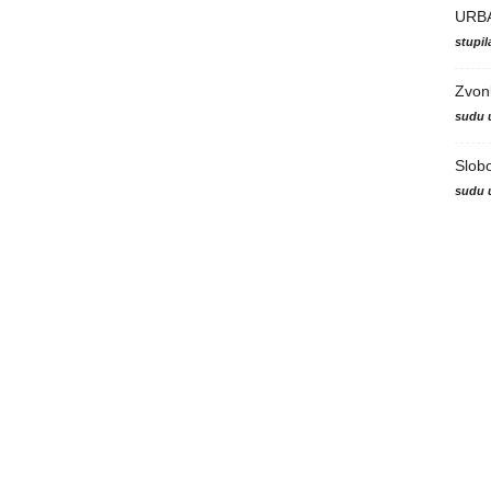
URB
stupi
Zvon
sudu 
Slob
sudu 