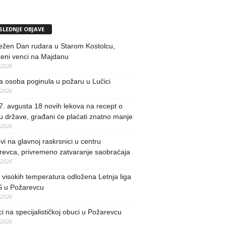
SLEDNJE OBJAVE
ežen Dan rudara u Starom Kostolcu,
ženi venci na Majdanu
/2026
 osoba poginula u požaru u Lučici
/2026
. avgusta 18 novih lekova na recept o
u države, građani će plaćati znatno manje
/2026
i na glavnoj raskrsnici u centru
revca, privremeno zatvaranje saobraćaja
/2026
visokih temperatura odložena Letnja liga
 u Požarevcu
/2026
ci na specijalističkoj obuci u Požarevcu
/2026