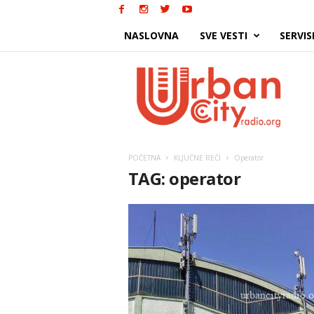
NASLOVNA
SVE VESTI
SERVIS
Urban
City
POČETNA
KLJUČNE REČI
Operator
TAG: operator