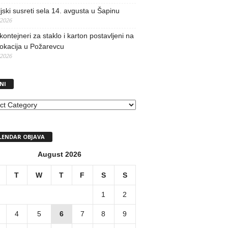
jski susreti sela 14. avgusta u Šapinu
/2026
kontejneri za staklo i karton postavljeni na
lokacija u Požarevcu
/2026
NI
I
LENDAR OBJAVA
August 2026
T
W
T
F
S
S
1
2
4
5
6
7
8
9