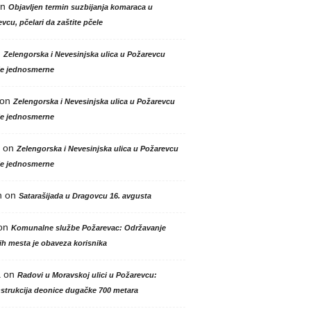
n
Objavljen termin suzbijanja komaraca u
vcu, pčelari da zaštite pčele
n
Zelengorska i Nevesinjska ulica u Požarevcu
le jednosmerne
on
Zelengorska i Nevesinjska ulica u Požarevcu
le jednosmerne
on
Zelengorska i Nevesinjska ulica u Požarevcu
le jednosmerne
n
on
Satarašijada u Dragovcu 16. avgusta
on
Komunalne službe Požarevac: Održavanje
h mesta je obaveza korisnika
a
on
Radovi u Moravskoj ulici u Požarevcu:
strukcija deonice dugačke 700 metara