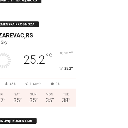
BAN CITY NA FEJSBUKU
EMENSKA PROGNOZA
ZAREVAC,RS
 Sky
°
25.2
°
C
25.2
°
25.2
46%
1.4kmh
0%
FRI
SAT
SUN
MON
TUE
37
°
35
°
35
°
35
°
38
°
JNOVIJI KOMENTARI