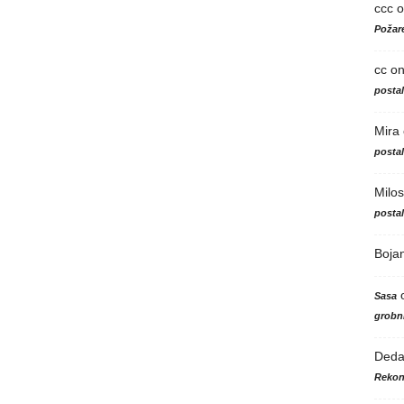
ccc
o
Požare
cc
o
posta
Mira
posta
Milos
posta
Boja
Sasa
grobni
Ded
Rekon