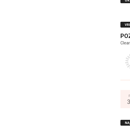
UR
VR
PO
Clear
NA