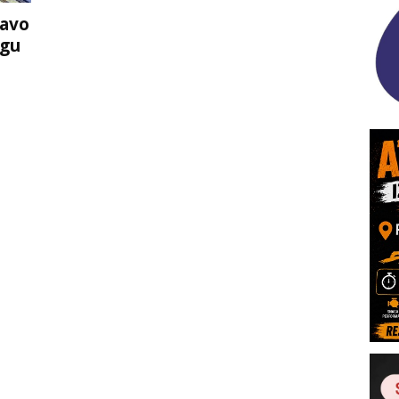
ravo
ugu