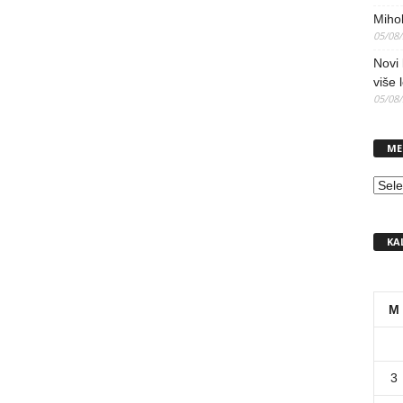
Mihol
05/08
Novi 
više 
05/08
ME
MEN
KA
M
3