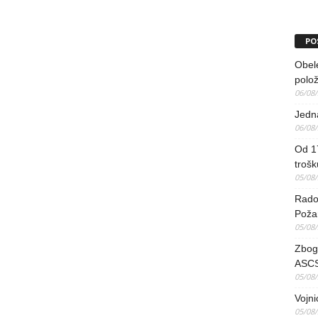
PO
Obel
polo
06/08
Jedna
06/08
Od 17
trošk
05/08
Radov
Poža
05/08
Zbog 
ASCS
05/08
Vojni
05/08