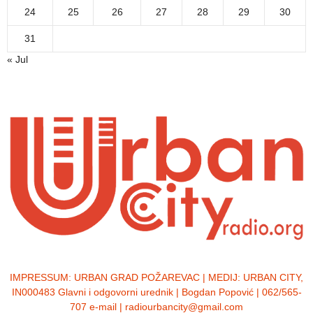
24
25
26
27
28
29
30
31
« Jul
IMPRESSUM:
URBAN GRAD POŽAREVAC | MEDIJ: URBAN CITY,
IN000483 Glavni i odgovorni urednik | Bogdan Popović | 062/565-
707 e-mail | radiourbancity@gmail.com