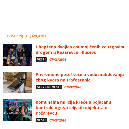
POSLEDNJE OBJAVLJENO
Uhapšena dvojica osumnjičenih za trgovinu
drogom u Požarevcu i Kučevu
VESTI
07/08/2026
Privremene poteškoće u vodosnabdevanju
zbog kvara na trafostanici
SERVISNE VESTI
07/08/2026
Komunalna milicija kreće u pojačanu
kontrolu ugostiteljskih objekata u
Požarevcu
VESTI
07/08/2026