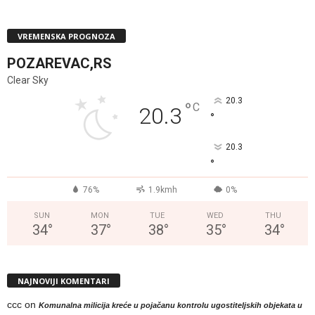
VREMENSKA PROGNOZA
POZAREVAC,RS
Clear Sky
20.3
°
C
20.3
°
20.3
°
76%
1.9kmh
0%
SUN
MON
TUE
WED
THU
34
°
37
°
38
°
35
°
34
°
NAJNOVIJI KOMENTARI
ccc
on
Komunalna milicija kreće u pojačanu kontrolu ugostiteljskih objekata u