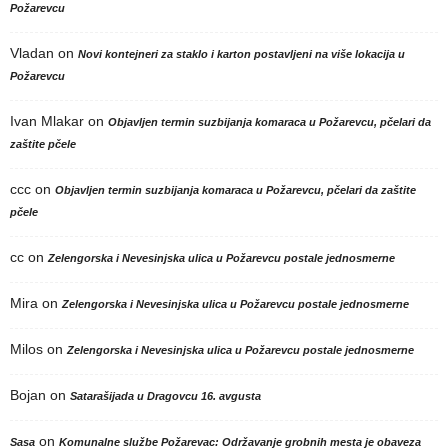
Požarevcu
Vladan
on
Novi kontejneri za staklo i karton postavljeni na više lokacija u
Požarevcu
Ivan Mlakar
on
Objavljen termin suzbijanja komaraca u Požarevcu, pčelari da
zaštite pčele
ccc
on
Objavljen termin suzbijanja komaraca u Požarevcu, pčelari da zaštite
pčele
cc
on
Zelengorska i Nevesinjska ulica u Požarevcu postale jednosmerne
Mira
on
Zelengorska i Nevesinjska ulica u Požarevcu postale jednosmerne
Milos
on
Zelengorska i Nevesinjska ulica u Požarevcu postale jednosmerne
Bojan
on
Satarašijada u Dragovcu 16. avgusta
on
Sasa
Komunalne službe Požarevac: Održavanje grobnih mesta je obaveza