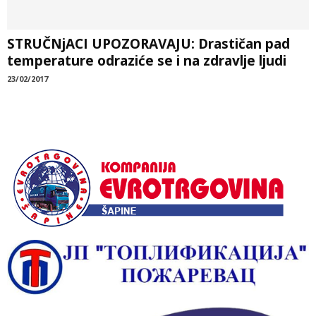
STRUČNjACI UPOZORAVAJU: Drastičan pad
temperature odraziće se i na zdravlje ljudi
23/02/2017