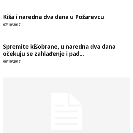
Kiša i naredna dva dana u Požarevcu
07/10/2017
Spremite kišobrane, u naredna dva dana
očekuju se zahlađenje i pad...
06/10/2017