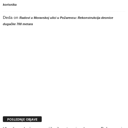
korisnika
Deda
on
Radovi u Moravskoj ulici u Požarevcu: Rekonstrukcija deonice
dugačke 700 metara
POSLEDNJE OBJAVE