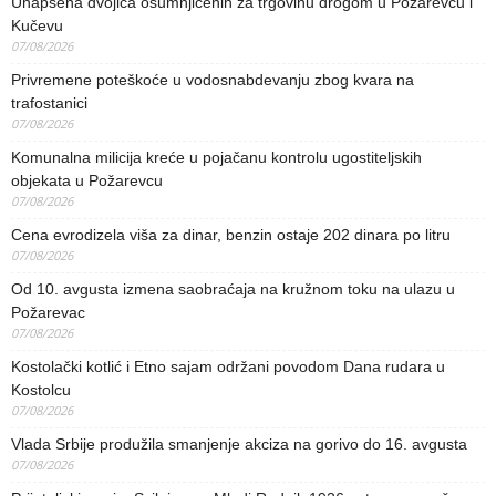
Uhapšena dvojica osumnjičenih za trgovinu drogom u Požarevcu i
Kučevu
07/08/2026
Privremene poteškoće u vodosnabdevanju zbog kvara na
trafostanici
07/08/2026
Komunalna milicija kreće u pojačanu kontrolu ugostiteljskih
objekata u Požarevcu
07/08/2026
Cena evrodizela viša za dinar, benzin ostaje 202 dinara po litru
07/08/2026
Od 10. avgusta izmena saobraćaja na kružnom toku na ulazu u
Požarevac
07/08/2026
Kostolački kotlić i Etno sajam održani povodom Dana rudara u
Kostolcu
07/08/2026
Vlada Srbije produžila smanjenje akciza na gorivo do 16. avgusta
07/08/2026