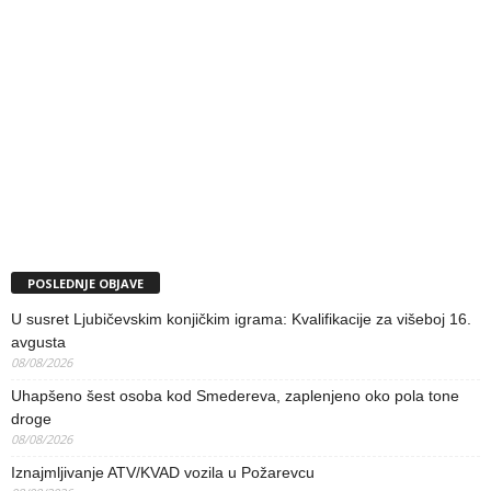
POSLEDNJE OBJAVE
U susret Ljubičevskim konjičkim igrama: Kvalifikacije za višeboj 16.
avgusta
08/08/2026
Uhapšeno šest osoba kod Smedereva, zaplenjeno oko pola tone
droge
08/08/2026
Iznajmljivanje ATV/KVAD vozila u Požarevcu