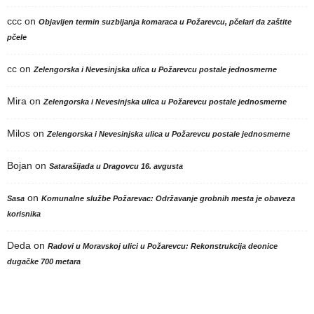
ccc
on
Objavljen termin suzbijanja komaraca u Požarevcu, pčelari da zaštite
pčele
cc
on
Zelengorska i Nevesinjska ulica u Požarevcu postale jednosmerne
Mira
on
Zelengorska i Nevesinjska ulica u Požarevcu postale jednosmerne
Milos
on
Zelengorska i Nevesinjska ulica u Požarevcu postale jednosmerne
Bojan
on
Satarašijada u Dragovcu 16. avgusta
on
Sasa
Komunalne službe Požarevac: Održavanje grobnih mesta je obaveza
korisnika
Deda
on
Radovi u Moravskoj ulici u Požarevcu: Rekonstrukcija deonice
dugačke 700 metara