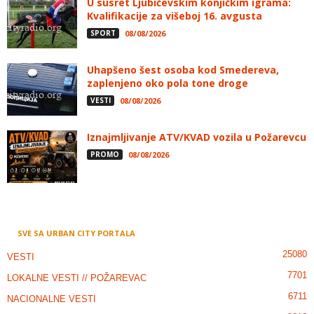
U susret Ljubičevskim konjičkim igrama:
Kvalifikacije za višeboj 16. avgusta
SPORT
08/08/2026
Uhapšeno šest osoba kod Smedereva,
zaplenjeno oko pola tone droge
VESTI
08/08/2026
Iznajmljivanje ATV/KVAD vozila u Požarevcu
PROMO
08/08/2026
SVE SA URBAN CITY PORTALA
25080
VESTI
7701
LOKALNE VESTI // POŽAREVAC
6711
NACIONALNE VESTI