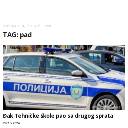
POČETNA
KLJUČNE REČI
Pad
TAG: pad
Đak Tehničke škole pao sa drugog sprata
29/10/2024