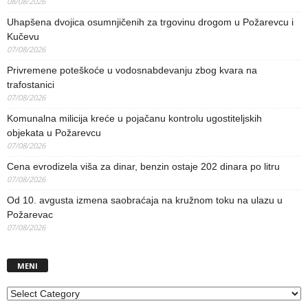
08/08/2026
Uhapšena dvojica osumnjičenih za trgovinu drogom u Požarevcu i
Kučevu
07/08/2026
Privremene poteškoće u vodosnabdevanju zbog kvara na
trafostanici
07/08/2026
Komunalna milicija kreće u pojačanu kontrolu ugostiteljskih
objekata u Požarevcu
07/08/2026
Cena evrodizela viša za dinar, benzin ostaje 202 dinara po litru
07/08/2026
Od 10. avgusta izmena saobraćaja na kružnom toku na ulazu u
Požarevac
07/08/2026
MENI
MENI