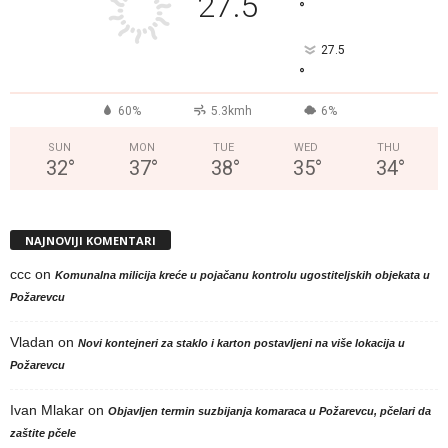
27.5
°
27.5
°
60%
5.3kmh
6%
SUN
MON
TUE
WED
THU
32
°
37
°
38
°
35
°
34
°
NAJNOVIJI KOMENTARI
ccc
on
Komunalna milicija kreće u pojačanu kontrolu ugostiteljskih objekata u
Požarevcu
Vladan
on
Novi kontejneri za staklo i karton postavljeni na više lokacija u
Požarevcu
Ivan Mlakar
on
Objavljen termin suzbijanja komaraca u Požarevcu, pčelari da
zaštite pčele