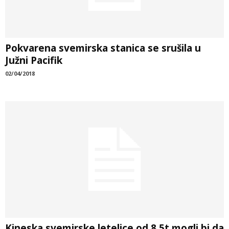
Pokvarena svemirska stanica se srušila u
Južni Pacifik
02/04/2018
Kineska svemirske letelice od 8,5t mogli bi da