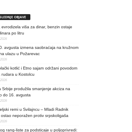
SLEDNJE OBJAVE
evrodizela viša za dinar, benzin ostaje
inara po litru
/2026
0. avgusta izmena saobraćaja na kružnom
 na ulazu u Požarevac
/2026
lački kotlić i Etno sajam održani povodom
 rudara u Kostolcu
/2026
 Srbije produžila smanjenje akciza na
o do 16. avgusta
/2026
teljski remi u Svilajncu – Mladi Radnik
ostao neporažen protiv srpskoligaša
/2026
og rang-liste za podsticaje u poljoprivredi: