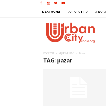
NASLOVNA
SVE VESTI
SERVIS
Urban
City
POČETNA
KLJUČNE REČI
Pazar
TAG: pazar