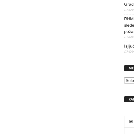
Grad 
07/08
RHMZ 
slede
poža
07/08
Isjlj
07/08
ME
MEN
KA
M