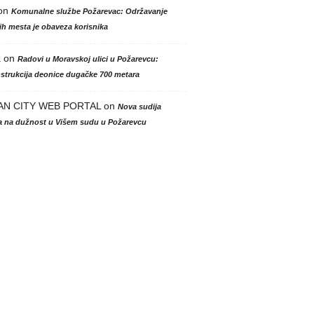
on
Komunalne službe Požarevac: Održavanje
h mesta je obaveza korisnika
a
on
Radovi u Moravskoj ulici u Požarevcu:
strukcija deonice dugačke 700 metara
AN CITY WEB PORTAL
on
Nova sudija
la na dužnost u Višem sudu u Požarevcu