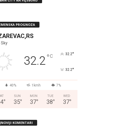
BAN CITY NA FEJSBUKU
EMENSKA PROGNOZA
ZAREVAC,RS
 Sky
°
32.2
°
C
32.2
°
32.2
40%
1kmh
7%
AT
SUN
MON
TUE
WED
34
°
35
°
37
°
38
°
37
°
JNOVIJI KOMENTARI