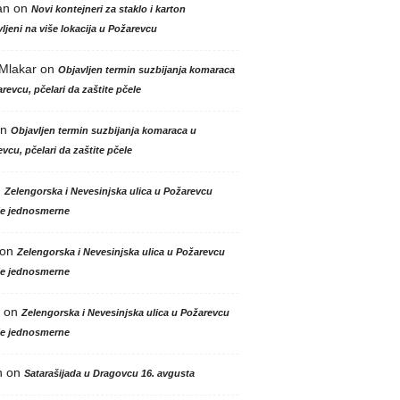
an
on
Novi kontejneri za staklo i karton
ljeni na više lokacija u Požarevcu
 Mlakar
on
Objavljen termin suzbijanja komaraca
revcu, pčelari da zaštite pčele
n
Objavljen termin suzbijanja komaraca u
vcu, pčelari da zaštite pčele
n
Zelengorska i Nevesinjska ulica u Požarevcu
le jednosmerne
on
Zelengorska i Nevesinjska ulica u Požarevcu
le jednosmerne
on
Zelengorska i Nevesinjska ulica u Požarevcu
le jednosmerne
n
on
Satarašijada u Dragovcu 16. avgusta