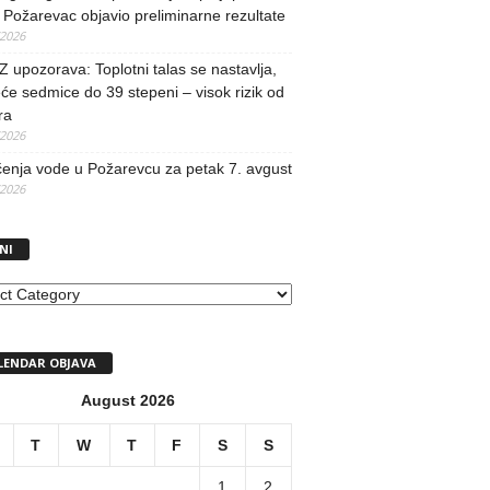
Požarevac objavio preliminarne rezultate
/2026
upozorava: Toplotni talas se nastavlja,
će sedmice do 39 stepeni – visok rizik od
ra
/2026
učenja vode u Požarevcu za petak 7. avgust
/2026
NI
I
LENDAR OBJAVA
August 2026
T
W
T
F
S
S
1
2