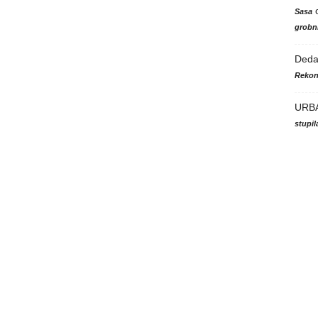
Sasa
grobni
Ded
Rekon
URB
stupi