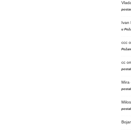
Vlad
postav
Ivan
u Poža
ccc
o
Požare
cc
o
posta
Mira
posta
Milos
posta
Boja