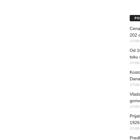
PO
Cena 
202 d
07/08
Od 1
toku
07/08
Kosto
Dana
07/08
Vlada
goriv
07/08
Prija
1926 
07/08
Predl