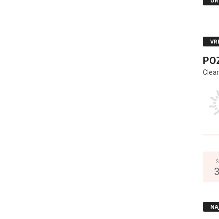
UR
VR
PO
Clear
S
NA