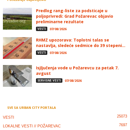
Predlog rang-liste za podsticaje u
poljoprivredi: Grad Požarevac objavio
preliminarne rezultate
VESTI
07/08/2026
RHMZ upozorava: Toplotni talas se
nastavlja, sledeće sedmice do 39 stepeni...
VESTI
07/08/2026
Isjljučenja vode u Požarevcu za petak 7.
avgust
SERVISNE VESTI
07/08/2026
SVE SA URBAN CITY PORTALA
25073
VESTI
7697
LOKALNE VESTI // POŽAREVAC