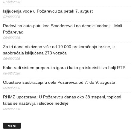
07/08/2026
Isjljučenja vode u Požarevcu za petak 7. avgust
07/08/2026
Radovi na auto-putu kod Smedereva i na deonici Vodanj – Mali
Požarevac
06/08/2026
Za tri dana otkriveno više od 19.000 prekoračenja brzine, iz
saobraćaja isključena 273 vozača
06/08/2026
Kako radi sistem preporuka igara i kako ga iskoristiti za bolji RTP
06/08/2026
Obustava saobraćaja u delu Požarevca od 7. do 9. avgusta
06/08/2026
RHMZ upozorava: U Požarevcu danas oko 38 stepeni, toplotni
talas se nastavlja i sledeće nedelje
06/08/2026
MENI