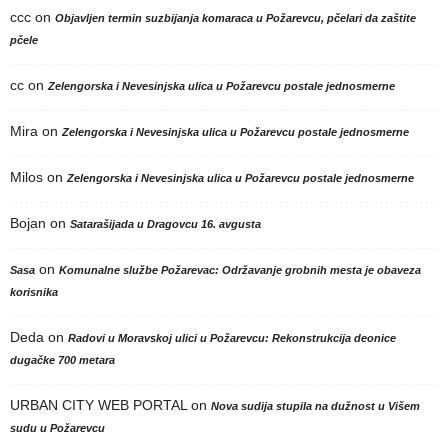
ccc
on
Objavljen termin suzbijanja komaraca u Požarevcu, pčelari da zaštite
pčele
cc
on
Zelengorska i Nevesinjska ulica u Požarevcu postale jednosmerne
Mira
on
Zelengorska i Nevesinjska ulica u Požarevcu postale jednosmerne
Milos
on
Zelengorska i Nevesinjska ulica u Požarevcu postale jednosmerne
Bojan
on
Satarašijada u Dragovcu 16. avgusta
on
Sasa
Komunalne službe Požarevac: Održavanje grobnih mesta je obaveza
korisnika
Deda
on
Radovi u Moravskoj ulici u Požarevcu: Rekonstrukcija deonice
dugačke 700 metara
URBAN CITY WEB PORTAL
on
Nova sudija stupila na dužnost u Višem
sudu u Požarevcu