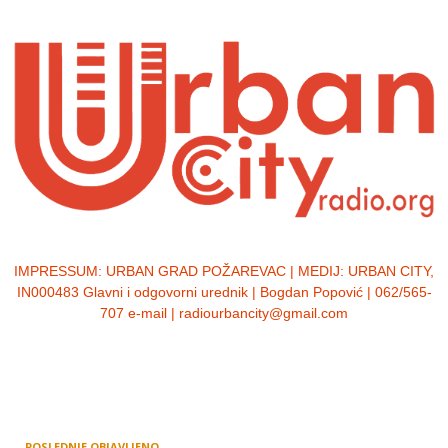
IMPRESSUM:
URBAN GRAD POŽAREVAC | MEDIJ: URBAN CITY,
IN000483 Glavni i odgovorni urednik | Bogdan Popović | 062/565-
707 e-mail | radiourbancity@gmail.com
POSLEDNJE OBJAVLJENO