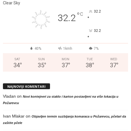
Clear Sky
32.2
°
C
32.2
°
32.2
°
40%
1kmh
7%
SAT
SUN
MON
TUE
WED
34
°
35
°
37
°
38
°
37
°
NAJNOVIJI KOMENTARI
Vladan
on
Novi kontejneri za staklo i karton postavljeni na više lokacija u
Požarevcu
Ivan Mlakar
on
Objavljen termin suzbijanja komaraca u Požarevcu, pčelari da
zaštite pčele