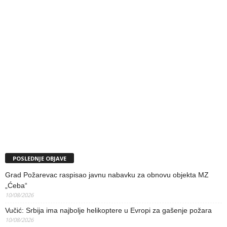
POSLEDNJE OBJAVE
Grad Požarevac raspisao javnu nabavku za obnovu objekta MZ
„Ćeba“
10/08/2026
Vučić: Srbija ima najbolje helikoptere u Evropi za gašenje požara
10/08/2026