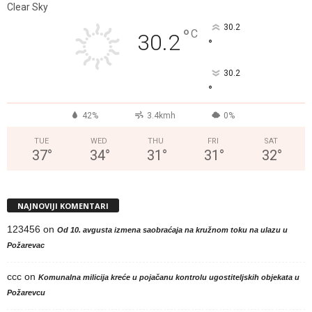
Clear Sky
30.2
°
C
30.2
°
30.2
°
42%
3.4kmh
0%
TUE
WED
THU
FRI
SAT
37
°
34
°
31
°
31
°
32
°
NAJNOVIJI KOMENTARI
123456
on
Od 10. avgusta izmena saobraćaja na kružnom toku na ulazu u
Požarevac
ccc
on
Komunalna milicija kreće u pojačanu kontrolu ugostiteljskih objekata u
Požarevcu