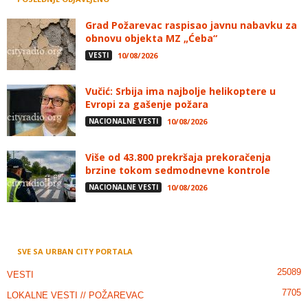
Grad Požarevac raspisao javnu nabavku za
obnovu objekta MZ „Ćeba“
VESTI
10/08/2026
Vučić: Srbija ima najbolje helikoptere u
Evropi za gašenje požara
NACIONALNE VESTI
10/08/2026
Više od 43.800 prekršaja prekoračenja
brzine tokom sedmodnevne kontrole
NACIONALNE VESTI
10/08/2026
SVE SA URBAN CITY PORTALA
25089
VESTI
7705
LOKALNE VESTI // POŽAREVAC