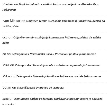
Vladan
on
Novi kontejneri za staklo i karton postavljeni na više lokacija u
Požarevcu
Ivan Mlakar
on
Objavljen termin suzbijanja komaraca u Požarevcu, pčelari da
zaštite pčele
ccc
on
Objavljen termin suzbijanja komaraca u Požarevcu, pčelari da zaštite
pčele
cc
on
Zelengorska i Nevesinjska ulica u Požarevcu postale jednosmerne
Mira
on
Zelengorska i Nevesinjska ulica u Požarevcu postale jednosmerne
Milos
on
Zelengorska i Nevesinjska ulica u Požarevcu postale jednosmerne
Bojan
on
Satarašijada u Dragovcu 16. avgusta
on
Sasa
Komunalne službe Požarevac: Održavanje grobnih mesta je obaveza
korisnika