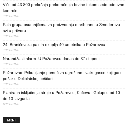
Više od 43.800 prekršaja prekoračenja brzine tokom sedmodnevne
kontrole
10/08/2026
Pala grupa osumnjičena za proizvodnju marihuane u Smederevu –
svi u pritvoru
10/08/2026
24. Braničevska paleta okuplja 40 umetnika u Požarevcu
10/08/2026
Narandžasti alarm: U Požarevcu danas do 37 stepeni
10/08/2026
Požarevac: Prikupljanje pomoć za ugrožene i vatrogasce koji gase
požar u Deliblatskoj peščari
10/08/2026
Planirana isključenja struje u Požarevcu, Kučevu i Golupcu od 10.
do 13. avgusta
09/08/2026
MENI