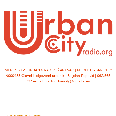
IMPRESSUM:
URBAN GRAD POŽAREVAC | MEDIJ: URBAN CITY,
IN000483 Glavni i odgovorni urednik | Bogdan Popović | 062/565-
707 e-mail | radiourbancity@gmail.com
POSLEDNJE OBJAVLJENO