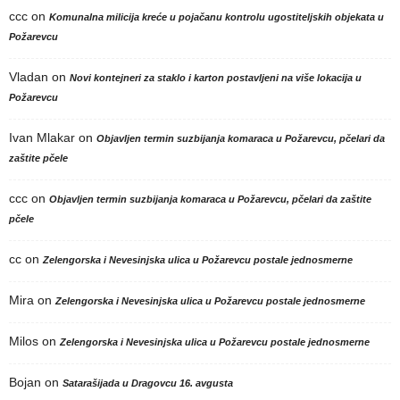
ccc
on
Komunalna milicija kreće u pojačanu kontrolu ugostiteljskih objekata u
Požarevcu
Vladan
on
Novi kontejneri za staklo i karton postavljeni na više lokacija u
Požarevcu
Ivan Mlakar
on
Objavljen termin suzbijanja komaraca u Požarevcu, pčelari da
zaštite pčele
ccc
on
Objavljen termin suzbijanja komaraca u Požarevcu, pčelari da zaštite
pčele
cc
on
Zelengorska i Nevesinjska ulica u Požarevcu postale jednosmerne
Mira
on
Zelengorska i Nevesinjska ulica u Požarevcu postale jednosmerne
Milos
on
Zelengorska i Nevesinjska ulica u Požarevcu postale jednosmerne
Bojan
on
Satarašijada u Dragovcu 16. avgusta