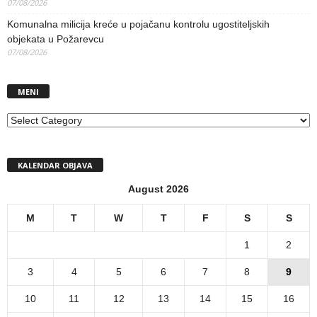
07/08/2026
Komunalna milicija kreće u pojačanu kontrolu ugostiteljskih
objekata u Požarevcu
07/08/2026
MENI
MENI
KALENDAR OBJAVA
August 2026
M
T
W
T
F
S
S
1
2
3
4
5
6
7
8
9
10
11
12
13
14
15
16