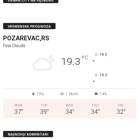
URBAN CITY NA FEJSBUKU
VREMENSKA PROGNOZA
POZAREVAC,RS
Few Clouds
19.3
°
C
19.3
°
19.3
°
73%
1.2kmh
14%
MON
TUE
WED
THU
FRI
37
°
39
°
34
°
34
°
32
°
NAJNOVIJI KOMENTARI