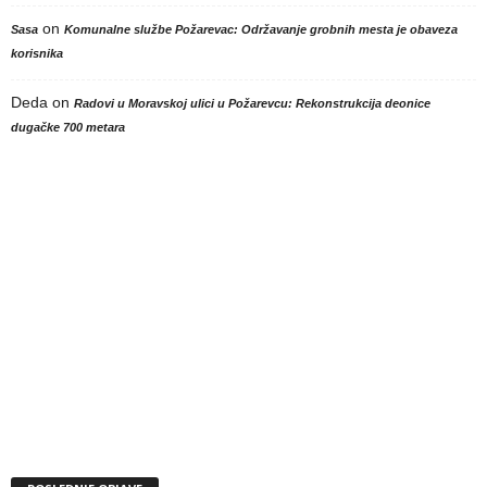
on
Sasa
Komunalne službe Požarevac: Održavanje grobnih mesta je obaveza
korisnika
Deda
on
Radovi u Moravskoj ulici u Požarevcu: Rekonstrukcija deonice
dugačke 700 metara