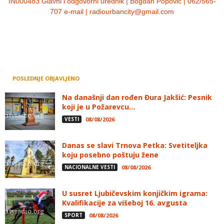
IN000483 Glavni i odgovorni urednik | Bogdan Popović | 062/565-
707 e-mail | radiourbancity@gmail.com
POSLEDNJE OBJAVLJENO
Na današnji dan rođen Đura Jakšić: Pesnik
koji je u Požarevcu...
VESTI
08/08/2026
Danas se slavi Trnova Petka: Svetiteljka
koju posebno poštuju žene
NACIONALNE VESTI
08/08/2026
U susret Ljubičevskim konjičkim igrama:
Kvalifikacije za višeboj 16. avgusta
SPORT
08/08/2026