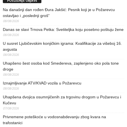
POSLEDNJE OBJAVE
Na današnji dan rođen Đura Jakšić: Pesnik koji je u Požarevcu
ostavljao i „poslednji groš“
08/08/2026
Danas se slavi Trnova Petka: Svetiteljka koju posebno poštuju žene
08/08/2026
U susret Ljubičevskim konjičkim igrama: Kvalifikacije za višeboj 16.
avgusta
08/08/2026
Uhapšeno šest osoba kod Smedereva, zaplenjeno oko pola tone
droge
08/08/2026
Iznajmljivanje ATV/KVAD vozila u Požarevcu
08/08/2026
Uhapšena dvojica osumnjičenih za trgovinu drogom u Požarevcu i
Kučevu
07/08/2026
Privremene poteškoće u vodosnabdevanju zbog kvara na
trafostanici