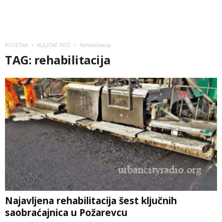
POČETNA
KLJUČNE REČI
Rehabilitacija
TAG: rehabilitacija
Najavljena rehabilitacija šest ključnih
saobraćajnica u Požarevcu