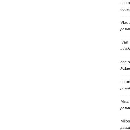
ccc
o
ugosti
Vlad
postav
Ivan
u Poža
ccc
o
Požare
cc
o
posta
Mira
posta
Milos
posta