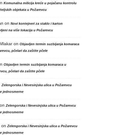
n
Komunalna milicija kreće u pojačanu kontrolu
teljskih objekata u Požarevcu
an
on
Novi kontejneri za staklo i karton
ljeni na više lokacija u Požarevcu
 Mlakar
on
Objavljen termin suzbijanja komaraca
revcu, pčelari da zaštite pčele
n
Objavljen termin suzbijanja komaraca u
vcu, pčelari da zaštite pčele
n
Zelengorska i Nevesinjska ulica u Požarevcu
le jednosmerne
on
Zelengorska i Nevesinjska ulica u Požarevcu
le jednosmerne
on
Zelengorska i Nevesinjska ulica u Požarevcu
le jednosmerne