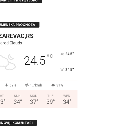
BAN CITY NA FEJSBUKU
EMENSKA PROGNOZA
ZAREVAC,RS
tered Clouds
°
24.5
°
C
24.5
°
24.5
69%
1.7kmh
31%
AT
SUN
MON
TUE
WED
33
°
34
°
37
°
39
°
34
°
JNOVIJI KOMENTARI