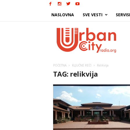
NASLOVNA
SVE VESTI
SERVIS
Urban
City
POČETNA
KLJUČNE REČI
Relikvija
TAG: relikvija