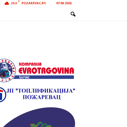
C
POZAREVAC,RS
07.08.2026.
24.5