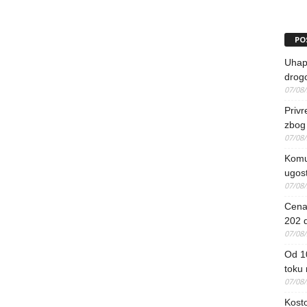
PO
Uhapš
drog
07/08
Priv
zbog 
07/08
Komun
ugost
07/08
Cena 
202 d
07/08
Od 1
toku
07/08
Kosto