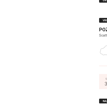
UR
VR
PO
Scat
S
NA