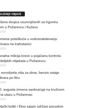
SLEDNJE OBJAVE
ena dvojica osumnjičenih za trgovinu
om u Požarevcu i Kučevu
/2026
remene poteškoće u vodosnabdevanju
kvara na trafostanici
/2026
alna milicija kreće u pojačanu kontrolu
iteljskih objekata u Požarevcu
/2026
evrodizela viša za dinar, benzin ostaje
inara po litru
/2026
0. avgusta izmena saobraćaja na kružnom
 na ulazu u Požarevac
/2026
lački kotlić i Etno sajam održani povodom