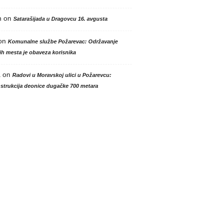
n
on
Satarašijada u Dragovcu 16. avgusta
on
Komunalne službe Požarevac: Održavanje
h mesta je obaveza korisnika
a
on
Radovi u Moravskoj ulici u Požarevcu:
strukcija deonice dugačke 700 metara