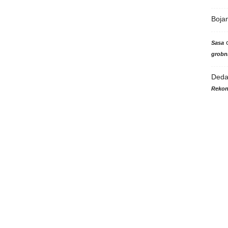
Boja
Sasa
grobni
Ded
Rekon