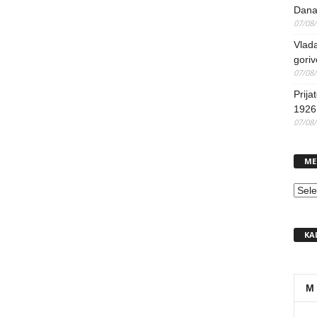
Dana
07/08
Vlada
goriv
07/08
Prija
1926 
07/08
ME
MEN
KA
M