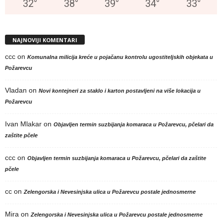
32
°
38
°
39
°
34
°
33
°
NAJNOVIJI KOMENTARI
ccc
on
Komunalna milicija kreće u pojačanu kontrolu ugostiteljskih objekata u
Požarevcu
Vladan
on
Novi kontejneri za staklo i karton postavljeni na više lokacija u
Požarevcu
Ivan Mlakar
on
Objavljen termin suzbijanja komaraca u Požarevcu, pčelari da
zaštite pčele
ccc
on
Objavljen termin suzbijanja komaraca u Požarevcu, pčelari da zaštite
pčele
cc
on
Zelengorska i Nevesinjska ulica u Požarevcu postale jednosmerne
Mira
on
Zelengorska i Nevesinjska ulica u Požarevcu postale jednosmerne