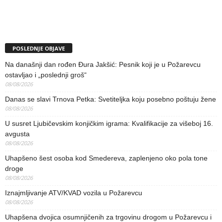
POSLEDNJE OBJAVE
Na današnji dan rođen Đura Jakšić: Pesnik koji je u Požarevcu
ostavljao i „poslednji groš“
08/08/2026
Danas se slavi Trnova Petka: Svetiteljka koju posebno poštuju žene
08/08/2026
U susret Ljubičevskim konjičkim igrama: Kvalifikacije za višeboj 16.
avgusta
08/08/2026
Uhapšeno šest osoba kod Smedereva, zaplenjeno oko pola tone
droge
08/08/2026
Iznajmljivanje ATV/KVAD vozila u Požarevcu
08/08/2026
Uhapšena dvojica osumnjičenih za trgovinu drogom u Požarevcu i