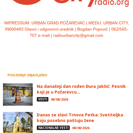
IMPRESSUM:
URBAN GRAD POŽAREVAC | MEDIJ: URBAN CITY,
IN000483 Glavni i odgovorni urednik | Bogdan Popović | 062/565-
707 e-mail | radiourbancity@gmail.com
POSLEDNJE OBJAVLJENO
Na današnji dan rođen Đura Jakšić: Pesnik
koji je u Požarevcu...
VESTI
08/08/2026
Danas se slavi Trnova Petka: Svetiteljka
koju posebno poštuju žene
NACIONALNE VESTI
08/08/2026