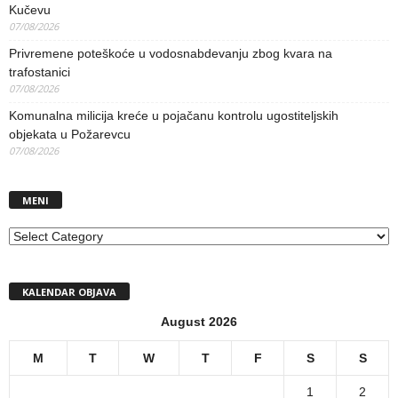
Kučevu
07/08/2026
Privremene poteškoće u vodosnabdevanju zbog kvara na
trafostanici
07/08/2026
Komunalna milicija kreće u pojačanu kontrolu ugostiteljskih
objekata u Požarevcu
07/08/2026
MENI
MENI
KALENDAR OBJAVA
August 2026
M
T
W
T
F
S
S
1
2