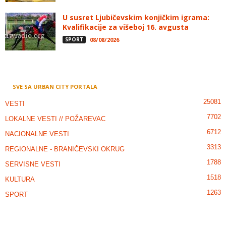
U susret Ljubičevskim konjičkim igrama:
Kvalifikacije za višeboj 16. avgusta
SPORT
08/08/2026
SVE SA URBAN CITY PORTALA
25081
VESTI
7702
LOKALNE VESTI // POŽAREVAC
6712
NACIONALNE VESTI
3313
REGIONALNE - BRANIČEVSKI OKRUG
1788
SERVISNE VESTI
1518
KULTURA
1263
SPORT