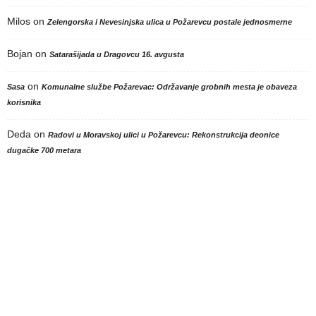
Milos
on
Zelengorska i Nevesinjska ulica u Požarevcu postale jednosmerne
Bojan
on
Satarašijada u Dragovcu 16. avgusta
on
Sasa
Komunalne službe Požarevac: Održavanje grobnih mesta je obaveza
korisnika
Deda
on
Radovi u Moravskoj ulici u Požarevcu: Rekonstrukcija deonice
dugačke 700 metara