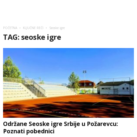
POČETNA
KLJUČNE REČI
Seoske igre
TAG: seoske igre
Održane Seoske igre Srbije u Požarevcu:
Poznati pobednici