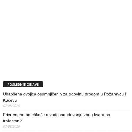
POSLEDNJE OBJAVE
Uhapšena dvojica osumnjičenih za trgovinu drogom u Požarevcu i
Kučevu
07/08/2026
Privremene poteškoće u vodosnabdevanju zbog kvara na
trafostanici
07/08/2026