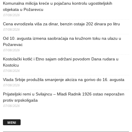
Komunalna milicija kreće u pojačanu kontrolu ugostiteljskih
objekata u Požarevcu
07/08/2026
Cena evrodizela viša za dinar, benzin ostaje 202 dinara po litru
07/08/2026
Od 10. avgusta izmena saobraćaja na kružnom toku na ulazu u
Požarevac
07/08/2026
Kostolački kotlić i Etno sajam održani povodom Dana rudara u
Kostolcu
07/08/2026
Vlada Srbije produžila smanjenje akciza na gorivo do 16. avgusta
07/08/2026
Prijateljski remi u Svilajncu – Mladi Radnik 1926 ostao neporažen
protiv srpskoligaša
07/08/2026
MENI