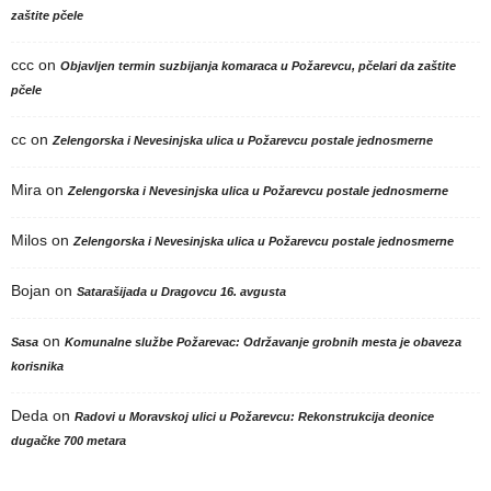
zaštite pčele
ccc
on
Objavljen termin suzbijanja komaraca u Požarevcu, pčelari da zaštite
pčele
cc
on
Zelengorska i Nevesinjska ulica u Požarevcu postale jednosmerne
Mira
on
Zelengorska i Nevesinjska ulica u Požarevcu postale jednosmerne
Milos
on
Zelengorska i Nevesinjska ulica u Požarevcu postale jednosmerne
Bojan
on
Satarašijada u Dragovcu 16. avgusta
on
Sasa
Komunalne službe Požarevac: Održavanje grobnih mesta je obaveza
korisnika
Deda
on
Radovi u Moravskoj ulici u Požarevcu: Rekonstrukcija deonice
dugačke 700 metara