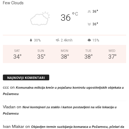
Few Clouds
°
36
°
C
36
°
36
30%
2.4kmh
15%
SAT
SUN
MON
TUE
WED
34
°
35
°
38
°
38
°
37
°
NAJNOVIJI KOMENTARI
ccc
on
Komunalna milicija kreće u pojačanu kontrolu ugostiteljskih objekata u
Požarevcu
Vladan
on
Novi kontejneri za staklo i karton postavljeni na više lokacija u
Požarevcu
Ivan Mlakar
on
Objavljen termin suzbijanja komaraca u Požarevcu, pčelari da