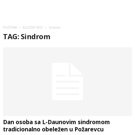
POČETNA
KLJUČNE REČI
Sindrom
TAG: Sindrom
Dan osoba sa L-Daunovim sindromom
tradicionalno obeležen u Požarevcu