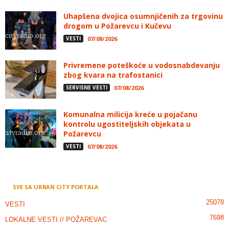
Uhapšena dvojica osumnjičenih za trgovinu
drogom u Požarevcu i Kučevu
VESTI
07/08/2026
Privremene poteškoće u vodosnabdevanju
zbog kvara na trafostanici
SERVISNE VESTI
07/08/2026
Komunalna milicija kreće u pojačanu
kontrolu ugostiteljskih objekata u
Požarevcu
VESTI
07/08/2026
SVE SA URBAN CITY PORTALA
25078
VESTI
7698
LOKALNE VESTI // POŽAREVAC