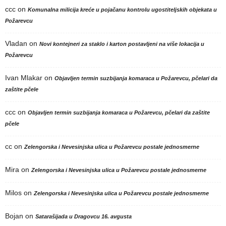
ccc
on
Komunalna milicija kreće u pojačanu kontrolu ugostiteljskih objekata u
Požarevcu
Vladan
on
Novi kontejneri za staklo i karton postavljeni na više lokacija u
Požarevcu
Ivan Mlakar
on
Objavljen termin suzbijanja komaraca u Požarevcu, pčelari da
zaštite pčele
ccc
on
Objavljen termin suzbijanja komaraca u Požarevcu, pčelari da zaštite
pčele
cc
on
Zelengorska i Nevesinjska ulica u Požarevcu postale jednosmerne
Mira
on
Zelengorska i Nevesinjska ulica u Požarevcu postale jednosmerne
Milos
on
Zelengorska i Nevesinjska ulica u Požarevcu postale jednosmerne
Bojan
on
Satarašijada u Dragovcu 16. avgusta