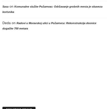
on
Sasa
Komunalne službe Požarevac: Održavanje grobnih mesta je obaveza
korisnika
Deda
on
Radovi u Moravskoj ulici u Požarevcu: Rekonstrukcija deonice
dugačke 700 metara