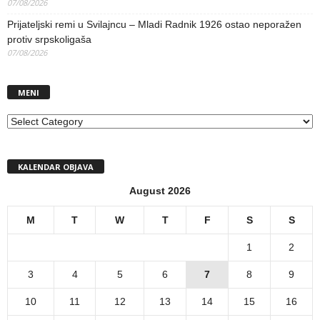
07/08/2026
Prijateljski remi u Svilajncu – Mladi Radnik 1926 ostao neporažen
protiv srpskoligaša
07/08/2026
MENI
MENI
KALENDAR OBJAVA
August 2026
M
T
W
T
F
S
S
1
2
3
4
5
6
7
8
9
10
11
12
13
14
15
16