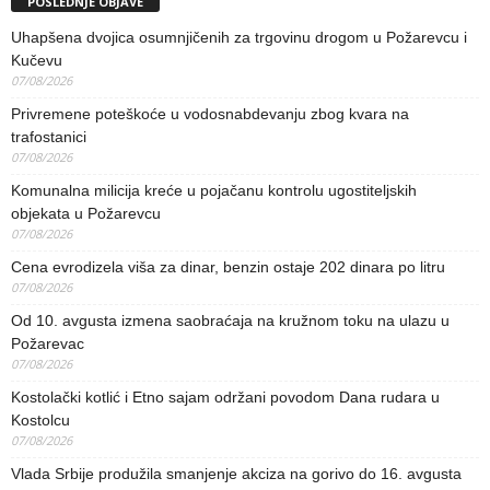
POSLEDNJE OBJAVE
Uhapšena dvojica osumnjičenih za trgovinu drogom u Požarevcu i
Kučevu
07/08/2026
Privremene poteškoće u vodosnabdevanju zbog kvara na
trafostanici
07/08/2026
Komunalna milicija kreće u pojačanu kontrolu ugostiteljskih
objekata u Požarevcu
07/08/2026
Cena evrodizela viša za dinar, benzin ostaje 202 dinara po litru
07/08/2026
Od 10. avgusta izmena saobraćaja na kružnom toku na ulazu u
Požarevac
07/08/2026
Kostolački kotlić i Etno sajam održani povodom Dana rudara u
Kostolcu
07/08/2026
Vlada Srbije produžila smanjenje akciza na gorivo do 16. avgusta