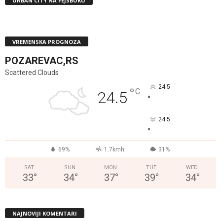
URBAN CITY NA FEJSBUKU
VREMENSKA PROGNOZA
POZAREVAC,RS
Scattered Clouds
24.5
°
C
24.5
°
24.5
°
69%
1.7kmh
31%
SAT
SUN
MON
TUE
WED
33
°
34
°
37
°
39
°
34
°
NAJNOVIJI KOMENTARI