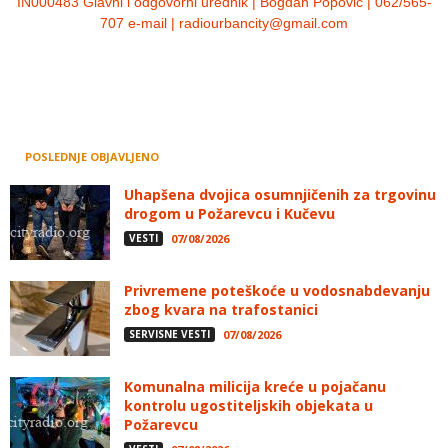
IN000483 Glavni i odgovorni urednik | Bogdan Popović | 062/565-
707 e-mail | radiourbancity@gmail.com
POSLEDNJE OBJAVLJENO
Uhapšena dvojica osumnjičenih za trgovinu
drogom u Požarevcu i Kučevu
VESTI
07/08/2026
Privremene poteškoće u vodosnabdevanju
zbog kvara na trafostanici
SERVISNE VESTI
07/08/2026
Komunalna milicija kreće u pojačanu
kontrolu ugostiteljskih objekata u
Požarevcu