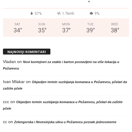
°
57%
1.7kmh
9%
SAT
SUN
MON
TUE
WED
34
°
35
°
37
°
39
°
38
°
NAJNOVIJI KOMENTARI
Vladan
on
Novi kontejneri za staklo i karton postavljeni na više lokacija u
Požarevcu
Ivan Mlakar
on
Objavljen termin suzbijanja komaraca u Požarevcu, pčelari da
zaštite pčele
ccc
on
Objavljen termin suzbijanja komaraca u Požarevcu, pčelari da zaštite
pčele
cc
on
Zelengorska i Nevesinjska ulica u Požarevcu postale jednosmerne