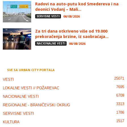
Radovi na auto-putu kod Smedereva i na
deonici Vodanj – Mali...
SERVISNE VESTI
06/08/2026
Za tri dana otkriveno više od 19.000
prekoračenja brzine, iz saobraćaja...
NACIONALNE VESTI
06/08/2026
SVE SA URBAN CITY PORTALA
25071
VESTI
7695
LOKALNE VESTI // POŽAREVAC
6709
NACIONALNE VESTI
3313
REGIONALNE - BRANIČEVSKI OKRUG
1786
SERVISNE VESTI
1517
KULTURA