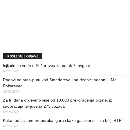
POSLEDNJE OBJAVE
Isjljučenja vode u Požarevcu za petak 7. avgust
07/08/2026
Radovi na auto-putu kod Smedereva i na deonici Vodanj – Mali
Požarevac
06/08/2026
Za tri dana otkriveno više od 19.000 prekoračenja brzine, iz
saobraćaja isključena 273 vozača
06/08/2026
Kako radi sistem preporuka igara i kako ga iskoristiti za bolji RTP
06/08/2026