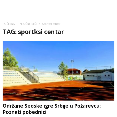
POČETNA
KLJUČNE REČI
Sportksi centar
TAG: sportksi centar
Održane Seoske igre Srbije u Požarevcu:
Poznati pobednici