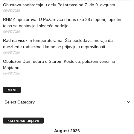
Obustava saobraćaja u delu Požarevca od 7. do 9. avgusta
06/08/2026
RHMZ upozorava: U Požarevcu danas oko 38 stepeni, toplotni
talas se nastavlja i sledeće nedelje
06/08/2026
Rad na visokim temperaturama: Šta poslodavci moraju da
obezbede radnicima i kome se prijavljuju nepravilnosti
06/08/2026
Obeležen Dan rudara u Starom Kostolcu, položeni venci na
Majdanu
06/08/2026
MENI
MENI
KALENDAR OBJAVA
August 2026