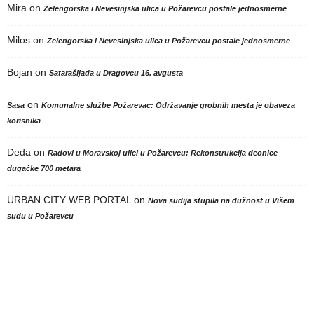
Mira
on
Zelengorska i Nevesinjska ulica u Požarevcu postale jednosmerne
Milos
on
Zelengorska i Nevesinjska ulica u Požarevcu postale jednosmerne
Bojan
on
Satarašijada u Dragovcu 16. avgusta
on
Sasa
Komunalne službe Požarevac: Održavanje grobnih mesta je obaveza
korisnika
Deda
on
Radovi u Moravskoj ulici u Požarevcu: Rekonstrukcija deonice
dugačke 700 metara
URBAN CITY WEB PORTAL
on
Nova sudija stupila na dužnost u Višem
sudu u Požarevcu