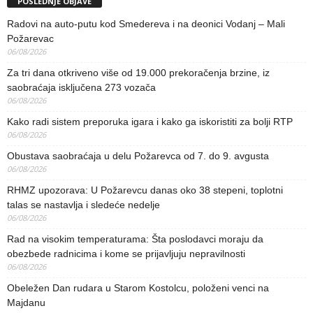
POSLEDNJE OBJAVE
Radovi na auto-putu kod Smedereva i na deonici Vodanj – Mali
Požarevac
06/08/2026
Za tri dana otkriveno više od 19.000 prekoračenja brzine, iz
saobraćaja isključena 273 vozača
06/08/2026
Kako radi sistem preporuka igara i kako ga iskoristiti za bolji RTP
06/08/2026
Obustava saobraćaja u delu Požarevca od 7. do 9. avgusta
06/08/2026
RHMZ upozorava: U Požarevcu danas oko 38 stepeni, toplotni
talas se nastavlja i sledeće nedelje
06/08/2026
Rad na visokim temperaturama: Šta poslodavci moraju da
obezbede radnicima i kome se prijavljuju nepravilnosti
06/08/2026
Obeležen Dan rudara u Starom Kostolcu, položeni venci na
Majdanu