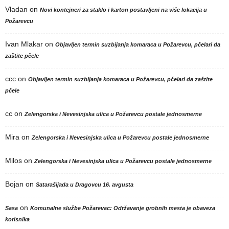
Vladan
on
Novi kontejneri za staklo i karton postavljeni na više lokacija u
Požarevcu
Ivan Mlakar
on
Objavljen termin suzbijanja komaraca u Požarevcu, pčelari da
zaštite pčele
ccc
on
Objavljen termin suzbijanja komaraca u Požarevcu, pčelari da zaštite
pčele
cc
on
Zelengorska i Nevesinjska ulica u Požarevcu postale jednosmerne
Mira
on
Zelengorska i Nevesinjska ulica u Požarevcu postale jednosmerne
Milos
on
Zelengorska i Nevesinjska ulica u Požarevcu postale jednosmerne
Bojan
on
Satarašijada u Dragovcu 16. avgusta
on
Sasa
Komunalne službe Požarevac: Održavanje grobnih mesta je obaveza
korisnika