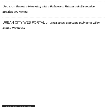
Deda
on
Radovi u Moravskoj ulici u Požarevcu: Rekonstrukcija deonice
dugačke 700 metara
URBAN CITY WEB PORTAL
on
Nova sudija stupila na dužnost u Višem
sudu u Požarevcu