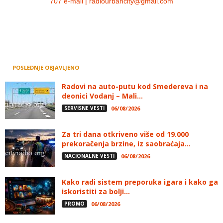
707 e-mail | radiourbancity@gmail.com
POSLEDNJE OBJAVLJENO
Radovi na auto-putu kod Smedereva i na
deonici Vodanj – Mali...
SERVISNE VESTI
06/08/2026
Za tri dana otkriveno više od 19.000
prekoračenja brzine, iz saobraćaja...
NACIONALNE VESTI
06/08/2026
Kako radi sistem preporuka igara i kako ga
iskoristiti za bolji...
PROMO
06/08/2026