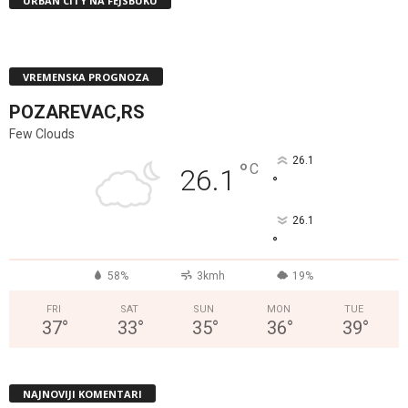
URBAN CITY NA FEJSBUKU
VREMENSKA PROGNOZA
POZAREVAC,RS
Few Clouds
26.1
°
C
26.1
°
26.1
°
58%
3kmh
19%
FRI
SAT
SUN
MON
TUE
37
°
33
°
35
°
36
°
39
°
NAJNOVIJI KOMENTARI