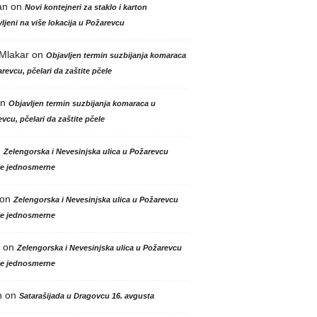
an
on
Novi kontejneri za staklo i karton
ljeni na više lokacija u Požarevcu
 Mlakar
on
Objavljen termin suzbijanja komaraca
revcu, pčelari da zaštite pčele
n
Objavljen termin suzbijanja komaraca u
vcu, pčelari da zaštite pčele
n
Zelengorska i Nevesinjska ulica u Požarevcu
le jednosmerne
on
Zelengorska i Nevesinjska ulica u Požarevcu
le jednosmerne
on
Zelengorska i Nevesinjska ulica u Požarevcu
le jednosmerne
n
on
Satarašijada u Dragovcu 16. avgusta