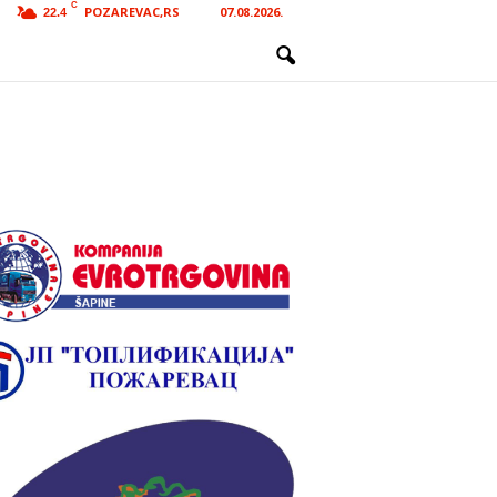
C
POZAREVAC,RS
07.08.2026.
22.4