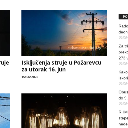
PO
Rado
deoni
06/08
Za tr
preko
273 
ruje
Isključenja struje u Požarevcu
06/08
za utorak 16. jun
Kako 
15/06/2026
iskori
06/08
Obus
do 9.
06/08
RHMZ
stepe
nedel