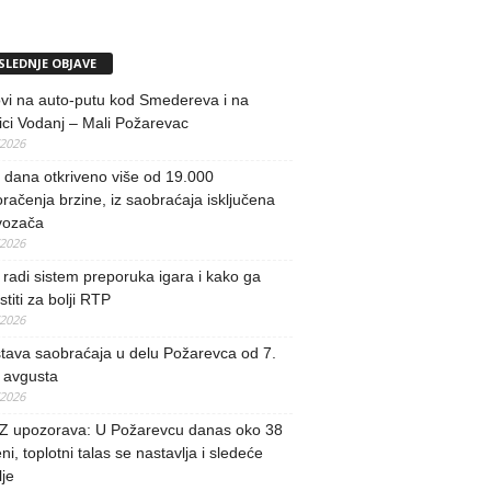
SLEDNJE OBJAVE
vi na auto-putu kod Smedereva i na
ci Vodanj – Mali Požarevac
/2026
i dana otkriveno više od 19.000
račenja brzine, iz saobraćaja isključena
vozača
/2026
radi sistem preporuka igara i kako ga
stiti za bolji RTP
/2026
tava saobraćaja u delu Požarevca od 7.
 avgusta
/2026
 upozorava: U Požarevcu danas oko 38
ni, toplotni talas se nastavlja i sledeće
je