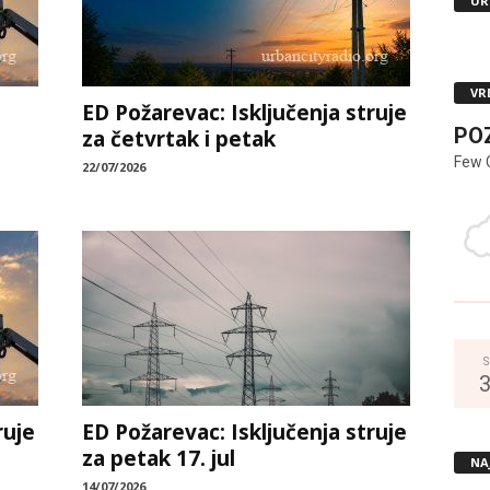
UR
VR
ED Požarevac: Isključenja struje
PO
za četvrtak i petak
Few 
22/07/2026
S
ruje
ED Požarevac: Isključenja struje
za petak 17. jul
NA
14/07/2026