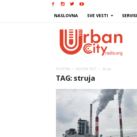
NASLOVNA
SVE VESTI
SERVIS
Urban
City
POČETNA
KLJUČNE REČI
Struja
TAG: struja