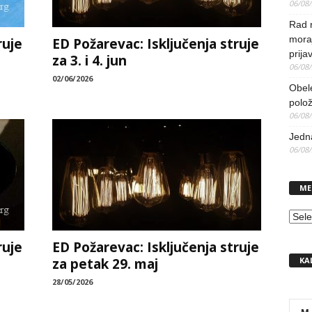
06/08
Rad 
mora
ruje
ED Požarevac: Isključenja struje
prija
za 3. i 4. jun
06/08
02/06/2026
Obel
polo
06/08
Jedna
06/08
ME
MEN
ruje
ED Požarevac: Isključenja struje
KA
za petak 29. maj
28/05/2026