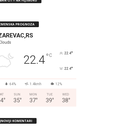
BAN CITY NA FEJSBUKU
EMENSKA PROGNOZA
ZAREVAC,RS
Clouds
°
22.4
°
C
22.4
°
22.4
64%
1.4kmh
12%
AT
SUN
MON
TUE
WED
34
°
35
°
37
°
39
°
38
°
JNOVIJI KOMENTARI