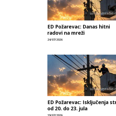
ED Požarevac: Danas hitni
radovi na mreži
24/07/2026
ED Požarevac: Isključenja st
od 20. do 23. jula
19/07/2026