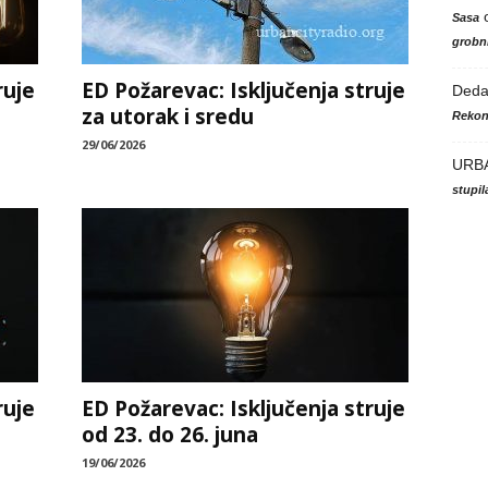
Sasa
grobni
ruje
ED Požarevac: Isključenja struje
Ded
za utorak i sredu
Rekon
29/06/2026
URB
stupi
ruje
ED Požarevac: Isključenja struje
od 23. do 26. juna
19/06/2026