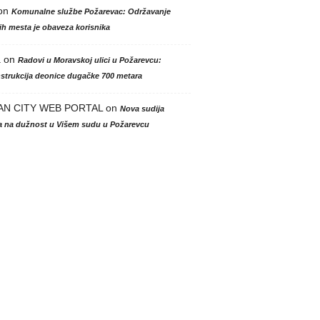
on
Komunalne službe Požarevac: Održavanje
h mesta je obaveza korisnika
a
on
Radovi u Moravskoj ulici u Požarevcu:
strukcija deonice dugačke 700 metara
AN CITY WEB PORTAL
on
Nova sudija
la na dužnost u Višem sudu u Požarevcu