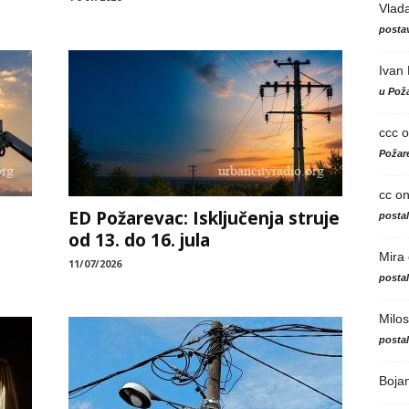
Vlad
postav
Ivan
u Poža
ccc
o
Požare
cc
o
ED Požarevac: Isključenja struje
posta
od 13. do 16. jula
Mira
11/07/2026
posta
Milos
posta
Boja