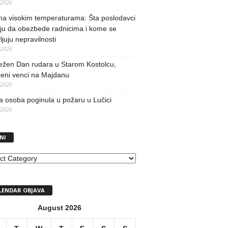
/2026
na visokim temperaturama: Šta poslodavci
ju da obezbede radnicima i kome se
vljuju nepravilnosti
/2026
ežen Dan rudara u Starom Kostolcu,
ženi venci na Majdanu
/2026
 osoba poginula u požaru u Lučici
/2026
NI
I
LENDAR OBJAVA
August 2026