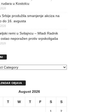
 rudara u Kostolcu
/2026
 Srbije produžila smanjenje akciza na
o do 16. avgusta
/2026
teljski remi u Svilajncu – Mladi Radnik
ostao neporažen protiv srpskoligaša
/2026
NI
I
LENDAR OBJAVA
August 2026
T
W
T
F
S
S
1
2