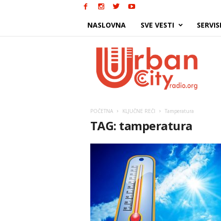
NASLOVNA
SVE VESTI
SERVIS
Urban
City
POČETNA
KLJUČNE REČI
Tamperatura
TAG: tamperatura