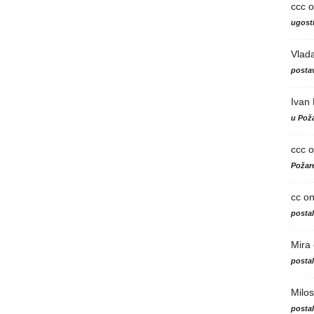
ccc
o
ugosti
Vlad
postav
Ivan
u Poža
ccc
o
Požare
cc
o
posta
Mira
posta
Milos
posta