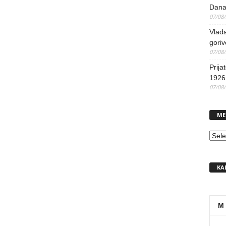
Dana
07/08
Vlada
goriv
07/08
Prija
1926 
07/08
ME
MEN
KA
M