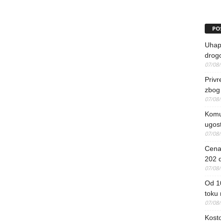
PO
Uhapš
drog
07/08
Priv
zbog 
07/08
Komun
ugost
07/08
Cena 
202 d
07/08
Od 1
toku
07/08
Kosto