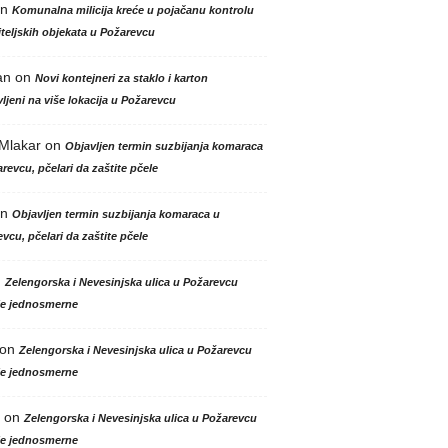
n
Komunalna milicija kreće u pojačanu kontrolu
teljskih objekata u Požarevcu
an
on
Novi kontejneri za staklo i karton
ljeni na više lokacija u Požarevcu
 Mlakar
on
Objavljen termin suzbijanja komaraca
revcu, pčelari da zaštite pčele
n
Objavljen termin suzbijanja komaraca u
vcu, pčelari da zaštite pčele
n
Zelengorska i Nevesinjska ulica u Požarevcu
le jednosmerne
on
Zelengorska i Nevesinjska ulica u Požarevcu
le jednosmerne
on
Zelengorska i Nevesinjska ulica u Požarevcu
le jednosmerne