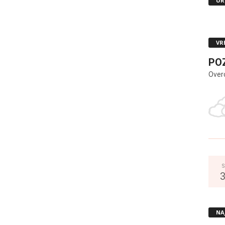
UR
VR
PO
Over
S
NA