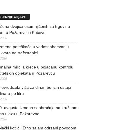
SLEDNJE OBJAVE
ena dvojica osumnjičenih za trgovinu
om u Požarevcu i Kučevu
/2026
remene poteškoće u vodosnabdevanju
kvara na trafostanici
/2026
alna milicija kreće u pojačanu kontrolu
iteljskih objekata u Požarevcu
/2026
evrodizela viša za dinar, benzin ostaje
inara po litru
/2026
0. avgusta izmena saobraćaja na kružnom
 na ulazu u Požarevac
/2026
lački kotlić i Etno sajam održani povodom