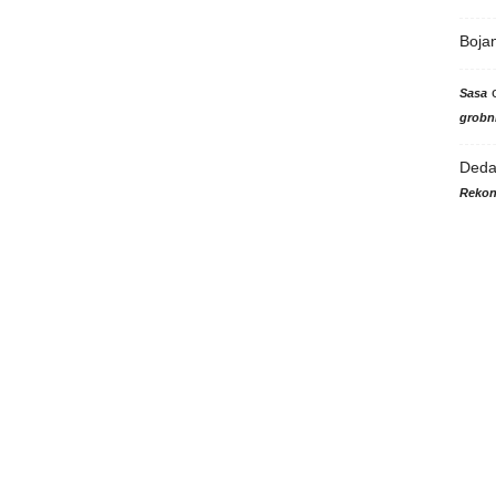
Boja
Sasa
grobni
Ded
Rekon