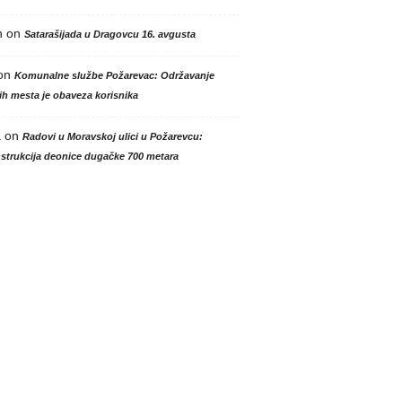
n
on
Satarašijada u Dragovcu 16. avgusta
on
Komunalne službe Požarevac: Održavanje
h mesta je obaveza korisnika
a
on
Radovi u Moravskoj ulici u Požarevcu:
strukcija deonice dugačke 700 metara