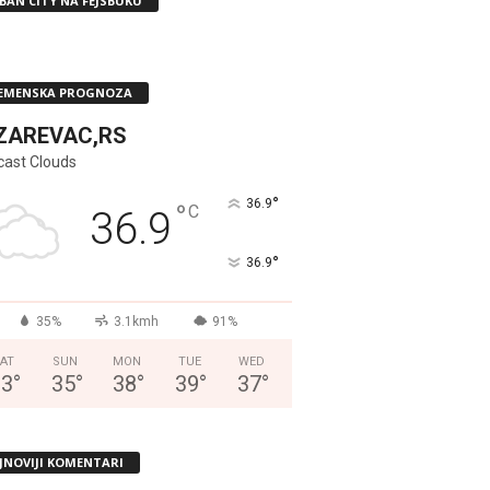
BAN CITY NA FEJSBUKU
EMENSKA PROGNOZA
ZAREVAC,RS
cast Clouds
°
36.9
°
C
36.9
°
36.9
35%
3.1kmh
91%
AT
SUN
MON
TUE
WED
33
°
35
°
38
°
39
°
37
°
JNOVIJI KOMENTARI