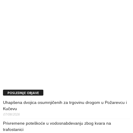
POSLEDNJE OBJAVE
Uhapšena dvojica osumnjičenih za trgovinu drogom u Požarevcu i
Kučevu
07/08/2026
Privremene poteškoće u vodosnabdevanju zbog kvara na
trafostanici