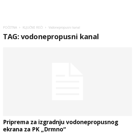
POČETNA
KLJUČNE REČI
Vodonepropusni kanal
TAG: vodonepropusni kanal
Priprema za izgradnju vodonepropusnog
ekrana za PK „Drmno“