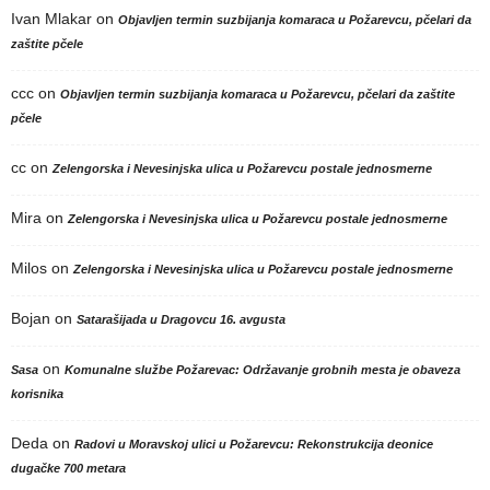
Ivan Mlakar
on
Objavljen termin suzbijanja komaraca u Požarevcu, pčelari da
zaštite pčele
ccc
on
Objavljen termin suzbijanja komaraca u Požarevcu, pčelari da zaštite
pčele
cc
on
Zelengorska i Nevesinjska ulica u Požarevcu postale jednosmerne
Mira
on
Zelengorska i Nevesinjska ulica u Požarevcu postale jednosmerne
Milos
on
Zelengorska i Nevesinjska ulica u Požarevcu postale jednosmerne
Bojan
on
Satarašijada u Dragovcu 16. avgusta
on
Sasa
Komunalne službe Požarevac: Održavanje grobnih mesta je obaveza
korisnika
Deda
on
Radovi u Moravskoj ulici u Požarevcu: Rekonstrukcija deonice
dugačke 700 metara