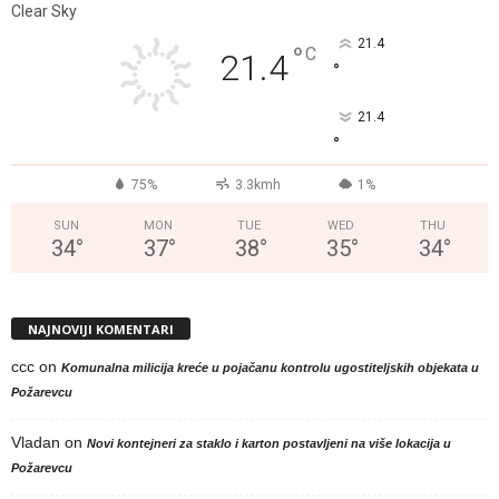
Clear Sky
21.4
°
C
21.4
°
21.4
°
75%
3.3kmh
1%
SUN
MON
TUE
WED
THU
34
°
37
°
38
°
35
°
34
°
NAJNOVIJI KOMENTARI
ccc
on
Komunalna milicija kreće u pojačanu kontrolu ugostiteljskih objekata u
Požarevcu
Vladan
on
Novi kontejneri za staklo i karton postavljeni na više lokacija u
Požarevcu