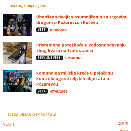
POSLEDNJE OBJAVLJENO
Uhapšena dvojica osumnjičenih za trgovinu
drogom u Požarevcu i Kučevu
VESTI
07/08/2026
Privremene poteškoće u vodosnabdevanju
zbog kvara na trafostanici
SERVISNE VESTI
07/08/2026
Komunalna milicija kreće u pojačanu
kontrolu ugostiteljskih objekata u
Požarevcu
VESTI
07/08/2026
SVE SA URBAN CITY PORTALA
25078
VESTI