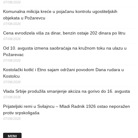
07/08/2026
Komunalna milicija kreće u pojačanu kontrolu ugostiteljskih
objekata u Požarevcu
07/08/2026
Cena evrodizela viša za dinar, benzin ostaje 202 dinara po litru
07/08/2026
Od 10. avgusta izmena saobraćaja na kružnom toku na ulazu u
Požarevac
07/08/2026
Kostolački kotlić i Etno sajam održani povodom Dana rudara u
Kostolcu
07/08/2026
Vlada Srbije produžila smanjenje akciza na gorivo do 16. avgusta
07/08/2026
Prijateljski remi u Svilajncu – Mladi Radnik 1926 ostao neporažen
protiv srpskoligaša
07/08/2026
MENI