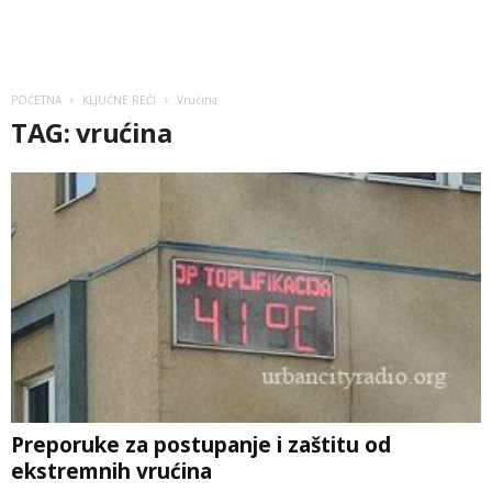
POČETNA
KLJUČNE REČI
Vrućina
TAG: vrućina
Preporuke za postupanje i zaštitu od
ekstremnih vrućina