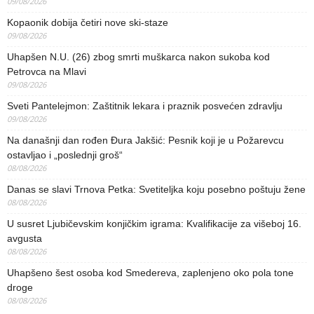
09/08/2026
Kopaonik dobija četiri nove ski-staze
09/08/2026
Uhapšen N.U. (26) zbog smrti muškarca nakon sukoba kod
Petrovca na Mlavi
09/08/2026
Sveti Pantelejmon: Zaštitnik lekara i praznik posvećen zdravlju
09/08/2026
Na današnji dan rođen Đura Jakšić: Pesnik koji je u Požarevcu
ostavljao i „poslednji groš“
08/08/2026
Danas se slavi Trnova Petka: Svetiteljka koju posebno poštuju žene
08/08/2026
U susret Ljubičevskim konjičkim igrama: Kvalifikacije za višeboj 16.
avgusta
08/08/2026
Uhapšeno šest osoba kod Smedereva, zaplenjeno oko pola tone
droge
08/08/2026