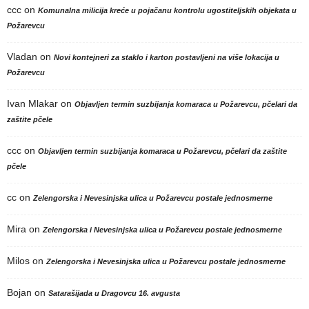
ccc
on
Komunalna milicija kreće u pojačanu kontrolu ugostiteljskih objekata u
Požarevcu
Vladan
on
Novi kontejneri za staklo i karton postavljeni na više lokacija u
Požarevcu
Ivan Mlakar
on
Objavljen termin suzbijanja komaraca u Požarevcu, pčelari da
zaštite pčele
ccc
on
Objavljen termin suzbijanja komaraca u Požarevcu, pčelari da zaštite
pčele
cc
on
Zelengorska i Nevesinjska ulica u Požarevcu postale jednosmerne
Mira
on
Zelengorska i Nevesinjska ulica u Požarevcu postale jednosmerne
Milos
on
Zelengorska i Nevesinjska ulica u Požarevcu postale jednosmerne
Bojan
on
Satarašijada u Dragovcu 16. avgusta