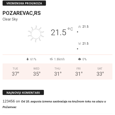
VREMENSKA PROGNOZA
POZAREVAC,RS
Clear Sky
21.5
°
C
21.5
°
21.5
°
61%
1.8kmh
0%
TUE
WED
THU
FRI
SAT
37
°
35
°
31
°
31
°
33
°
NAJNOVIJI KOMENTARI
123456
on
Od 10. avgusta izmena saobraćaja na kružnom toku na ulazu u
Požarevac