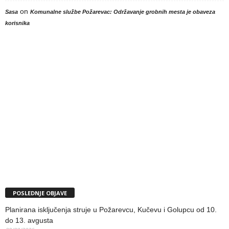
on
Sasa
Komunalne službe Požarevac: Održavanje grobnih mesta je obaveza
korisnika
POSLEDNJE OBJAVE
Planirana isključenja struje u Požarevcu, Kučevu i Golupcu od 10.
do 13. avgusta