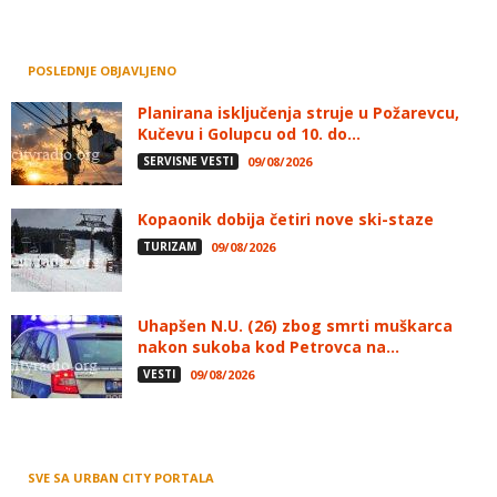
POSLEDNJE OBJAVLJENO
Planirana isključenja struje u Požarevcu,
Kučevu i Golupcu od 10. do...
SERVISNE VESTI
09/08/2026
Kopaonik dobija četiri nove ski-staze
TURIZAM
09/08/2026
Uhapšen N.U. (26) zbog smrti muškarca
nakon sukoba kod Petrovca na...
VESTI
09/08/2026
SVE SA URBAN CITY PORTALA