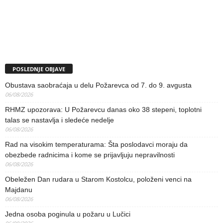
POSLEDNJE OBJAVE
Obustava saobraćaja u delu Požarevca od 7. do 9. avgusta
06/08/2026
RHMZ upozorava: U Požarevcu danas oko 38 stepeni, toplotni
talas se nastavlja i sledeće nedelje
06/08/2026
Rad na visokim temperaturama: Šta poslodavci moraju da
obezbede radnicima i kome se prijavljuju nepravilnosti
06/08/2026
Obeležen Dan rudara u Starom Kostolcu, položeni venci na
Majdanu
06/08/2026
Jedna osoba poginula u požaru u Lučici