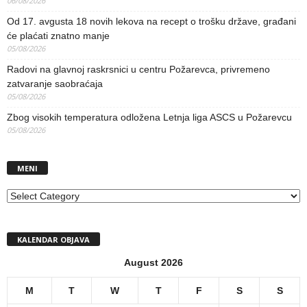
06/08/2026
Od 17. avgusta 18 novih lekova na recept o trošku države, građani
će plaćati znatno manje
05/08/2026
Radovi na glavnoj raskrsnici u centru Požarevca, privremeno
zatvaranje saobraćaja
05/08/2026
Zbog visokih temperatura odložena Letnja liga ASCS u Požarevcu
05/08/2026
MENI
MENI
KALENDAR OBJAVA
August 2026
M
T
W
T
F
S
S