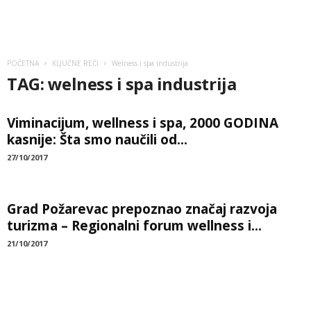
POČETNA
KLJUČNE REČI
Welness i spa industrija
TAG: welness i spa industrija
Viminacijum, wellness i spa, 2000 GODINA
kasnije: Šta smo naučili od...
27/10/2017
Grad Požarevac prepoznao značaj razvoja
turizma – Regionalni forum wellness i...
21/10/2017