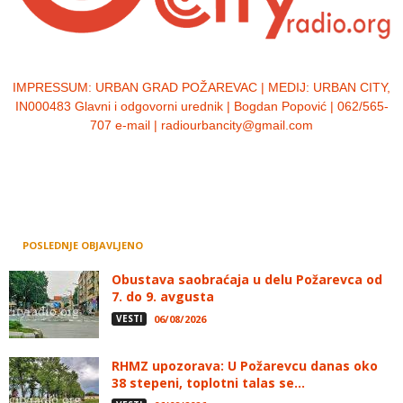
IMPRESSUM:
URBAN GRAD POŽAREVAC | MEDIJ: URBAN CITY,
IN000483 Glavni i odgovorni urednik | Bogdan Popović | 062/565-
707 e-mail | radiourbancity@gmail.com
POSLEDNJE OBJAVLJENO
Obustava saobraćaja u delu Požarevca od
7. do 9. avgusta
VESTI
06/08/2026
RHMZ upozorava: U Požarevcu danas oko
38 stepeni, toplotni talas se...