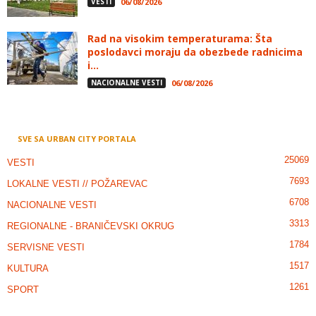
VESTI
06/08/2026
Rad na visokim temperaturama: Šta
poslodavci moraju da obezbede radnicima
i...
NACIONALNE VESTI
06/08/2026
SVE SA URBAN CITY PORTALA
25069
VESTI
7693
LOKALNE VESTI // POŽAREVAC
6708
NACIONALNE VESTI
3313
REGIONALNE - BRANIČEVSKI OKRUG
1784
SERVISNE VESTI
1517
KULTURA
1261
SPORT