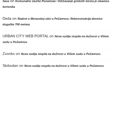
on
Sasa
Komunalne službe Požarevac: Održavanje grobnih mesta je obaveza
korisnika
Deda
on
Radovi u Moravskoj ulici u Požarevcu: Rekonstrukcija deonice
dugačke 700 metara
URBAN CITY WEB PORTAL
on
Nova sudija stupila na dužnost u Višem
sudu u Požarevcu
Zvonko
on
Nova sudija stupila na dužnost u Višem sudu u Požarevcu
Slobodan
on
Nova sudija stupila na dužnost u Višem sudu u Požarevcu