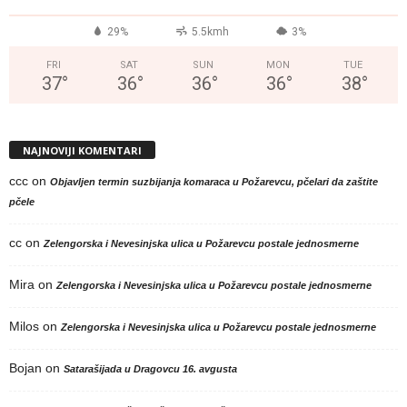
29%
5.5kmh
3%
FRI
SAT
SUN
MON
TUE
37
°
36
°
36
°
36
°
38
°
NAJNOVIJI KOMENTARI
ccc
on
Objavljen termin suzbijanja komaraca u Požarevcu, pčelari da zaštite
pčele
cc
on
Zelengorska i Nevesinjska ulica u Požarevcu postale jednosmerne
Mira
on
Zelengorska i Nevesinjska ulica u Požarevcu postale jednosmerne
Milos
on
Zelengorska i Nevesinjska ulica u Požarevcu postale jednosmerne
Bojan
on
Satarašijada u Dragovcu 16. avgusta