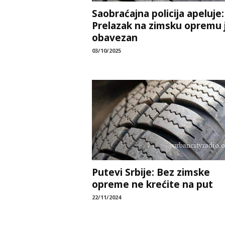
Saobraćajna policija apeluje:
Prelazak na zimsku opremu 
obavezan
03/10/2025
Putevi Srbije: Bez zimske
opreme ne krećite na put
22/11/2024