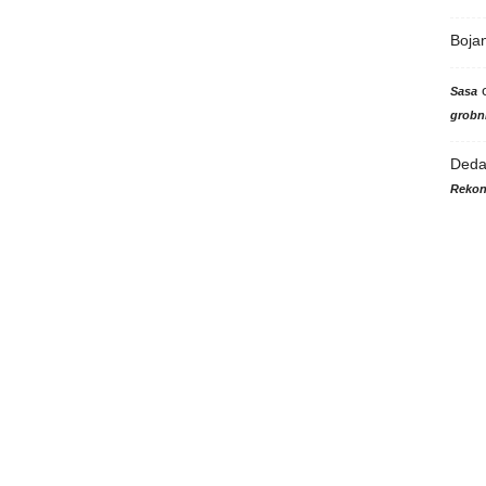
Boja
Sasa
grobni
Ded
Rekon