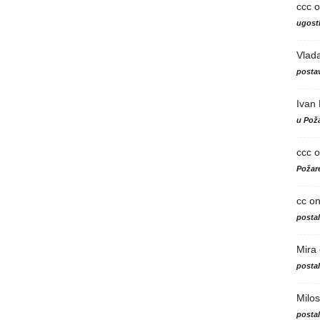
ccc
o
ugosti
Vlad
postav
Ivan
u Poža
ccc
o
Požare
cc
o
posta
Mira
posta
Milos
posta