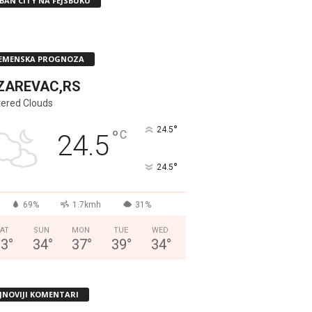
BAN CITY NA FEJSBUKU
EMENSKA PROGNOZA
ZAREVAC,RS
tered Clouds
°
24.5
°
C
24.5
°
24.5
69%
1.7kmh
31%
AT
SUN
MON
TUE
WED
33
°
34
°
37
°
39
°
34
°
JNOVIJI KOMENTARI