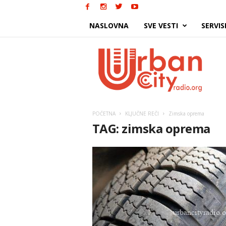
NASLOVNA
SVE VESTI
SERVIS
Urban
City
POČETNA
KLJUČNE REČI
Zimska oprema
TAG: zimska oprema