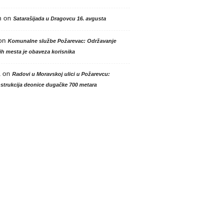
n
on
Satarašijada u Dragovcu 16. avgusta
on
Komunalne službe Požarevac: Održavanje
h mesta je obaveza korisnika
a
on
Radovi u Moravskoj ulici u Požarevcu:
strukcija deonice dugačke 700 metara