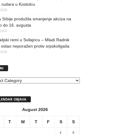
 rudara u Kostolcu
/2026
 Srbije produžila smanjenje akciza na
o do 16. avgusta
/2026
teljski remi u Svilajncu – Mladi Radnik
ostao neporažen protiv srpskoligaša
/2026
NI
I
LENDAR OBJAVA
August 2026
T
W
T
F
S
S
1
2