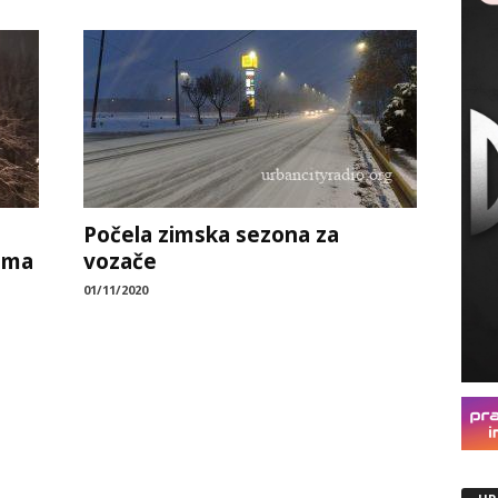
Počela zimska sezona za
ema
vozače
01/11/2020