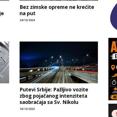
Bez zimske opreme ne krećite
je
na put
24/12/2024
Putevi Srbije: Pažljivo vozite
zbog pojačanog intenziteta
saobraćaja sa Sv. Nikolu
18/12/2023