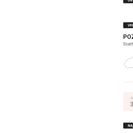
UR
VR
PO
Scat
S
NA