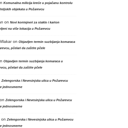
n
Komunalna milicija kreće u pojačanu kontrolu
teljskih objekata u Požarevcu
an
on
Novi kontejneri za staklo i karton
ljeni na više lokacija u Požarevcu
 Mlakar
on
Objavljen termin suzbijanja komaraca
revcu, pčelari da zaštite pčele
n
Objavljen termin suzbijanja komaraca u
vcu, pčelari da zaštite pčele
n
Zelengorska i Nevesinjska ulica u Požarevcu
le jednosmerne
on
Zelengorska i Nevesinjska ulica u Požarevcu
le jednosmerne
on
Zelengorska i Nevesinjska ulica u Požarevcu
le jednosmerne