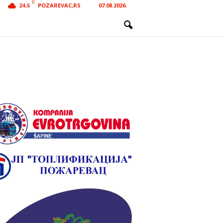
C
POZAREVAC,RS
07.08.2026.
24.5