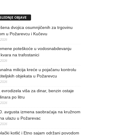
SLEDNJE OBJAVE
ena dvojica osumnjičenih za trgovinu
om u Požarevcu i Kučevu
/2026
remene poteškoće u vodosnabdevanju
kvara na trafostanici
/2026
alna milicija kreće u pojačanu kontrolu
iteljskih objekata u Požarevcu
/2026
evrodizela viša za dinar, benzin ostaje
inara po litru
/2026
0. avgusta izmena saobraćaja na kružnom
 na ulazu u Požarevac
/2026
lački kotlić i Etno sajam održani povodom