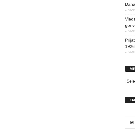
Dana
07/08
Vlada
goriv
07/08
Prija
1926 
07/08
ME
MEN
KA
M