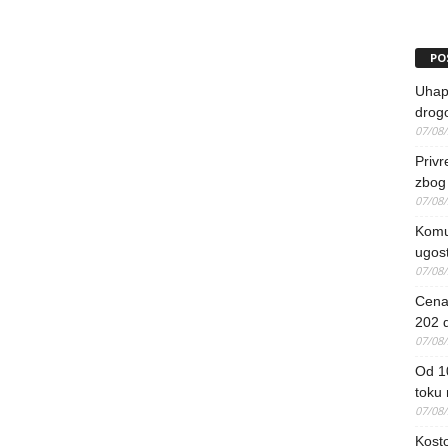
PO
Uhapš
drog
07/08
Priv
zbog 
07/08
Komun
ugost
07/08
Cena 
202 d
07/08
Od 1
toku
07/08
Kosto