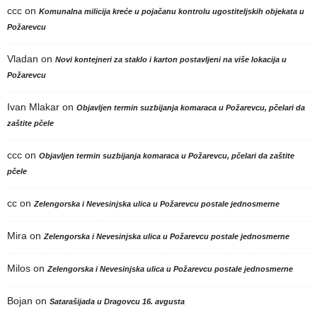
ccc
on
Komunalna milicija kreće u pojačanu kontrolu ugostiteljskih objekata u
Požarevcu
Vladan
on
Novi kontejneri za staklo i karton postavljeni na više lokacija u
Požarevcu
Ivan Mlakar
on
Objavljen termin suzbijanja komaraca u Požarevcu, pčelari da
zaštite pčele
ccc
on
Objavljen termin suzbijanja komaraca u Požarevcu, pčelari da zaštite
pčele
cc
on
Zelengorska i Nevesinjska ulica u Požarevcu postale jednosmerne
Mira
on
Zelengorska i Nevesinjska ulica u Požarevcu postale jednosmerne
Milos
on
Zelengorska i Nevesinjska ulica u Požarevcu postale jednosmerne
Bojan
on
Satarašijada u Dragovcu 16. avgusta