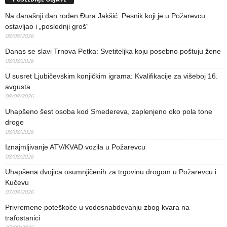
Na današnji dan rođen Đura Jakšić: Pesnik koji je u Požarevcu
ostavljao i „poslednji groš“
08/08/2026
Danas se slavi Trnova Petka: Svetiteljka koju posebno poštuju žene
08/08/2026
U susret Ljubičevskim konjičkim igrama: Kvalifikacije za višeboj 16.
avgusta
08/08/2026
Uhapšeno šest osoba kod Smedereva, zaplenjeno oko pola tone
droge
08/08/2026
Iznajmljivanje ATV/KVAD vozila u Požarevcu
08/08/2026
Uhapšena dvojica osumnjičenih za trgovinu drogom u Požarevcu i
Kučevu
07/08/2026
Privremene poteškoće u vodosnabdevanju zbog kvara na
trafostanici