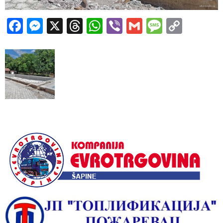
Facebook
Messenger
X
Threads
WhatsApp
Viber
Gmail
Messag
Copy
Link