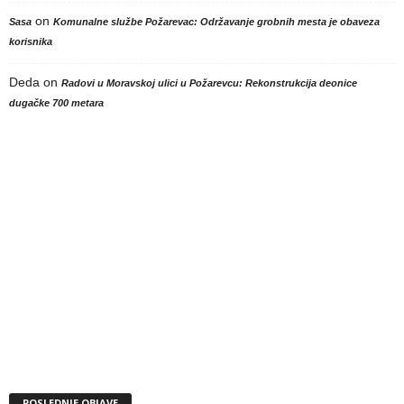
on
Sasa
Komunalne službe Požarevac: Održavanje grobnih mesta je obaveza
korisnika
Deda
on
Radovi u Moravskoj ulici u Požarevcu: Rekonstrukcija deonice
dugačke 700 metara
POSLEDNJE OBJAVE