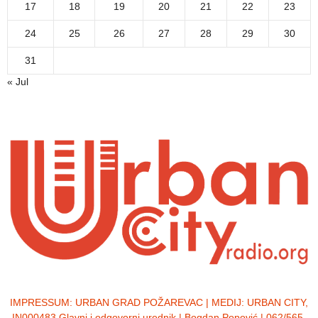
17
18
19
20
21
22
23
24
25
26
27
28
29
30
31
« Jul
IMPRESSUM:
URBAN GRAD POŽAREVAC | MEDIJ: URBAN CITY,
IN000483 Glavni i odgovorni urednik | Bogdan Popović | 062/565-