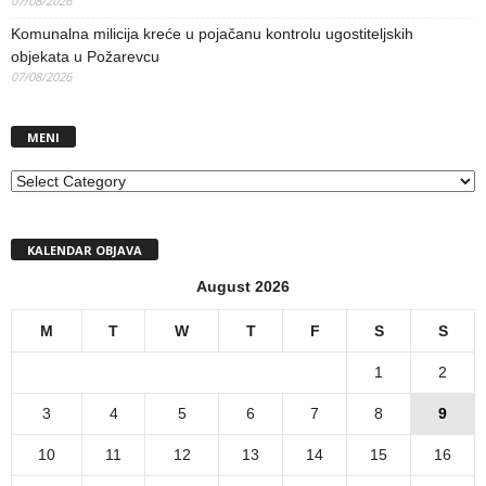
07/08/2026
Komunalna milicija kreće u pojačanu kontrolu ugostiteljskih
objekata u Požarevcu
07/08/2026
MENI
MENI
KALENDAR OBJAVA
August 2026
M
T
W
T
F
S
S
1
2
3
4
5
6
7
8
9
10
11
12
13
14
15
16