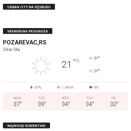
URBAN CITY NA FEJSBUKU
VREMENSKA PROGNOZA
POZAREVAC,RS
Clear Sky
°
21
°
C
21
°
21
60%
1.3kmh
8%
MON
TUE
WED
THU
FRI
37
°
39
°
34
°
34
°
32
°
NAJNOVIJI KOMENTARI