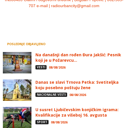
707 e-mail | radiourbancity@gmail.com
POSLEDNJE OBJAVLJENO
Na današnji dan rođen Đura Jakšić: Pesnik
koji je u Požarevcu...
VESTI
08/08/2026
Danas se slavi Trnova Petka: Svetiteljka
koju posebno poštuju žene
NACIONALNE VESTI
08/08/2026
U susret Ljubičevskim konjičkim igrama:
Kvalifikacije za višeboj 16. avgusta
SPORT
08/08/2026