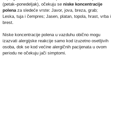
(petak–ponedeljak), očekuju se
niske koncentracije
polena
za sledeće vrste: Javor, jova, breza, grab;
Leska, tuja i čempres; Jasen, platan, topola, hrast, vrba i
brest.
Niske koncentracije polena u vazduhu obično mogu
izazvati alergijske reakcije samo kod izuzetno osetljivih
osoba, dok se kod većine alergičnih pacijenata u ovom
periodu ne očekuju jači simptomi.