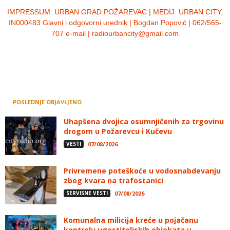
IMPRESSUM:
URBAN GRAD POŽAREVAC | MEDIJ: URBAN CITY,
IN000483 Glavni i odgovorni urednik | Bogdan Popović | 062/565-
707 e-mail | radiourbancity@gmail.com
POSLEDNJE OBJAVLJENO
Uhapšena dvojica osumnjičenih za trgovinu
drogom u Požarevcu i Kučevu
VESTI
07/08/2026
Privremene poteškoće u vodosnabdevanju
zbog kvara na trafostanici
SERVISNE VESTI
07/08/2026
Komunalna milicija kreće u pojačanu
kontrolu ugostiteljskih objekata u