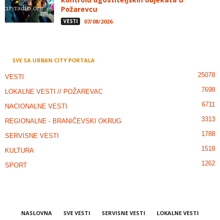
Požarevcu
VESTI
07/08/2026
SVE SA URBAN CITY PORTALA
25078
VESTI
7698
LOKALNE VESTI // POŽAREVAC
6711
NACIONALNE VESTI
3313
REGIONALNE - BRANIČEVSKI OKRUG
1788
SERVISNE VESTI
1518
KULTURA
1262
SPORT
NASLOVNA
SVE VESTI
SERVISNE VESTI
LOKALNE VESTI