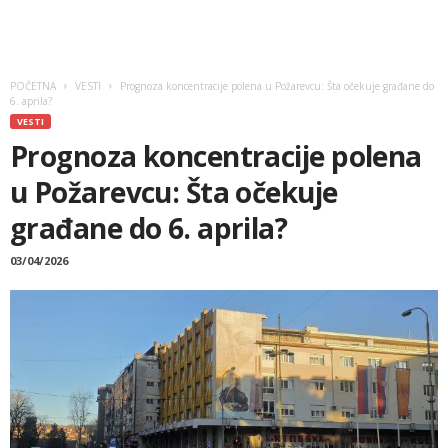
POČETNA
VESTI
Prognoza koncentracije polena u Požarevcu: Šta očekuje građane do
6. aprila?
VESTI
Prognoza koncentracije polena
u Požarevcu: Šta očekuje
građane do 6. aprila?
03/04/2026