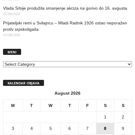
Vlada Srbije produžila smanjenje akciza na gorivo do 16. avgusta
07/08/2026
Prijateljski remi u Svilajncu – Mladi Radnik 1926 ostao neporažen
protiv srpskoligaša
07/08/2026
MENI
MENI
KALENDAR OBJAVA
August 2026
M
T
W
T
F
S
S
1
2
3
4
5
6
7
8
9