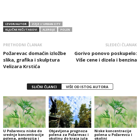
IZVOR/AUTOR
ZZJZ // URBAN CITY
KLJUČNE REČI/TAGOVI
ALERGIJE
POLEN
PRETHODNI ČLANAK
SLEDEĆI ČLANAK
Požarevac domaćin izložbe
Gorivo ponovo poskupelo:
slika, grafika i skulptura
Više cene i dizela i benzina
Velizara Krstića
SLIČNI ČLANCI
VIŠE OD ISTOG AUTORA
U Požarevcu niske do
Objavljena prognoza
Niske koncentracije
srednje koncentracije
polena za Požarevac i
polena u Požarevcu i
polena, ambrozija i
okolinu do kraja jula
okolini