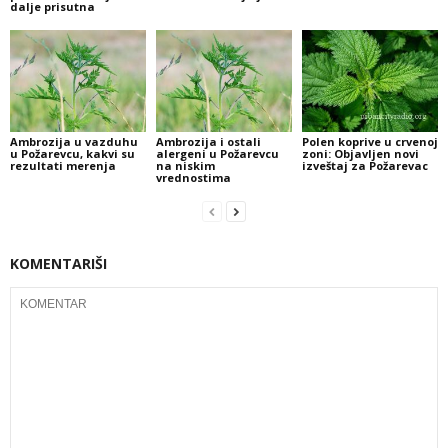
dalje prisutna
Ambrozija u vazduhu
Ambrozija i ostali
Polen koprive u crvenoj
u Požarevcu, kakvi su
alergeni u Požarevcu
zoni: Objavljen novi
rezultati merenja
na niskim
izveštaj za Požarevac
vrednostima
KOMENTARIŠI