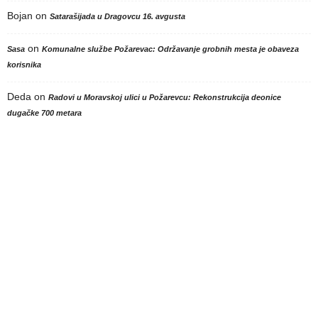
Bojan
on
Satarašijada u Dragovcu 16. avgusta
on
Sasa
Komunalne službe Požarevac: Održavanje grobnih mesta je obaveza
korisnika
Deda
on
Radovi u Moravskoj ulici u Požarevcu: Rekonstrukcija deonice
dugačke 700 metara