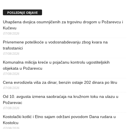
POSLEDNJE OBJAVE
Uhapšena dvojica osumnjičenih za trgovinu drogom u Požarevcu i
Kučevu
07/08/2026
Privremene poteškoće u vodosnabdevanju zbog kvara na
trafostanici
07/08/2026
Komunalna milicija kreće u pojačanu kontrolu ugostiteljskih
objekata u Požarevcu
07/08/2026
Cena evrodizela viša za dinar, benzin ostaje 202 dinara po litru
07/08/2026
Od 10. avgusta izmena saobraćaja na kružnom toku na ulazu u
Požarevac
07/08/2026
Kostolački kotlić i Etno sajam održani povodom Dana rudara u
Kostolcu
07/08/2026