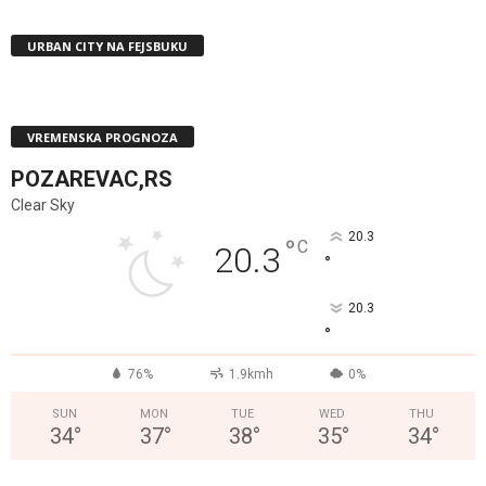
URBAN CITY NA FEJSBUKU
VREMENSKA PROGNOZA
POZAREVAC,RS
Clear Sky
20.3
°
C
20.3
°
20.3
°
76%
1.9kmh
0%
SUN
MON
TUE
WED
THU
34
°
37
°
38
°
35
°
34
°