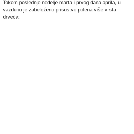
Tokom poslednje nedelje marta i prvog dana aprila, u
vazduhu je zabeleženo prisustvo polena više vrsta
drveća: