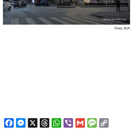
Foto: B.P.
Facebook
Messenger
X
Threads
WhatsApp
Viber
Gmail
Messag
Copy
Link