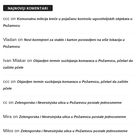
NAJNOVIJI KOMENTARI
ccc
on
Komunalna milicija kreće u pojačanu kontrolu ugostiteljskih objekata u
Požarevcu
Vladan
on
Novi kontejneri za staklo i karton postavljeni na više lokacija u
Požarevcu
Ivan Mlakar
on
Objavljen termin suzbijanja komaraca u Požarevcu, pčelari da
zaštite pčele
ccc
on
Objavljen termin suzbijanja komaraca u Požarevcu, pčelari da zaštite
pčele
cc
on
Zelengorska i Nevesinjska ulica u Požarevcu postale jednosmerne
Mira
on
Zelengorska i Nevesinjska ulica u Požarevcu postale jednosmerne
Milos
on
Zelengorska i Nevesinjska ulica u Požarevcu postale jednosmerne