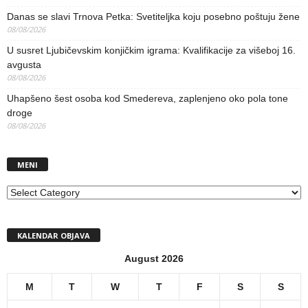
Danas se slavi Trnova Petka: Svetiteljka koju posebno poštuju žene
08/08/2026
U susret Ljubičevskim konjičkim igrama: Kvalifikacije za višeboj 16.
avgusta
08/08/2026
Uhapšeno šest osoba kod Smedereva, zaplenjeno oko pola tone
droge
08/08/2026
MENI
MENI
KALENDAR OBJAVA
August 2026
M
T
W
T
F
S
S