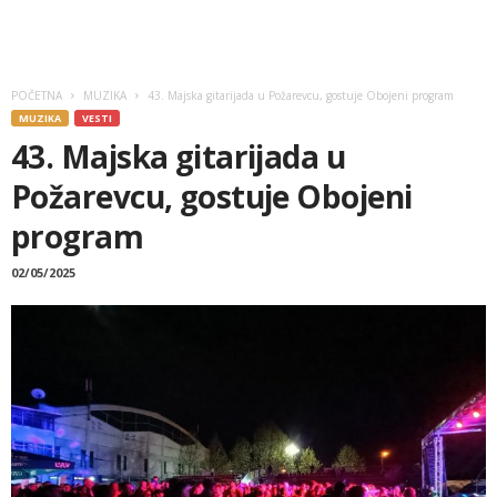
POČETNA
MUZIKA
43. Majska gitarijada u Požarevcu, gostuje Obojeni program
MUZIKA
VESTI
43. Majska gitarijada u
Požarevcu, gostuje Obojeni
program
02/05/2025