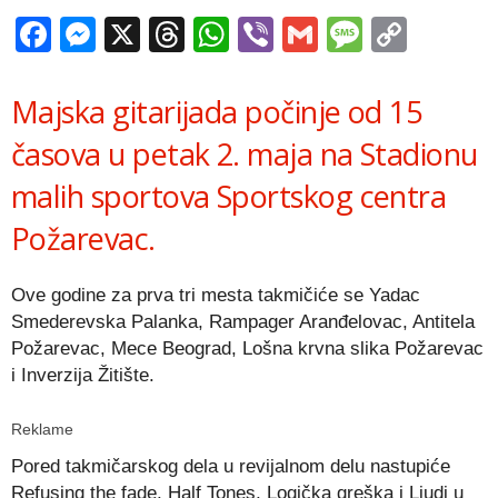
Facebook
Messenger
X
Threads
WhatsApp
Viber
Gmail
Messag
Copy
Link
Majska gitarijada počinje od 15
časova u petak 2. maja na Stadionu
malih sportova Sportskog centra
Požarevac.
Ove godine za prva tri mesta takmičiće se Yadac
Smederevska Palanka, Rampager Aranđelovac, Antitela
Požarevac, Mece Beograd, Lošna krvna slika Požarevac
i Inverzija Žitište.
Reklame
Pored takmičarskog dela u revijalnom delu nastupiće
Refusing the fade, Half Tones, Logička greška i Ljudi u