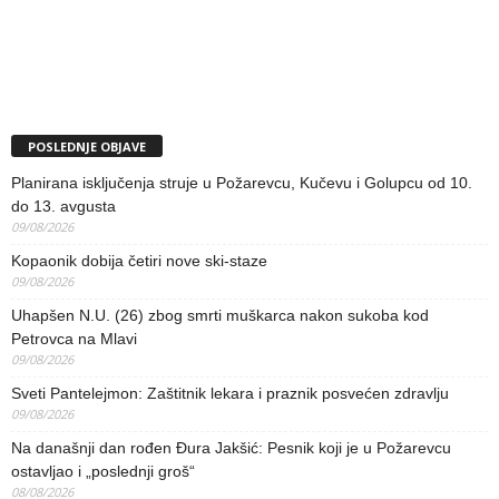
POSLEDNJE OBJAVE
Planirana isključenja struje u Požarevcu, Kučevu i Golupcu od 10.
do 13. avgusta
09/08/2026
Kopaonik dobija četiri nove ski-staze
09/08/2026
Uhapšen N.U. (26) zbog smrti muškarca nakon sukoba kod
Petrovca na Mlavi
09/08/2026
Sveti Pantelejmon: Zaštitnik lekara i praznik posvećen zdravlju
09/08/2026
Na današnji dan rođen Đura Jakšić: Pesnik koji je u Požarevcu
ostavljao i „poslednji groš“
08/08/2026