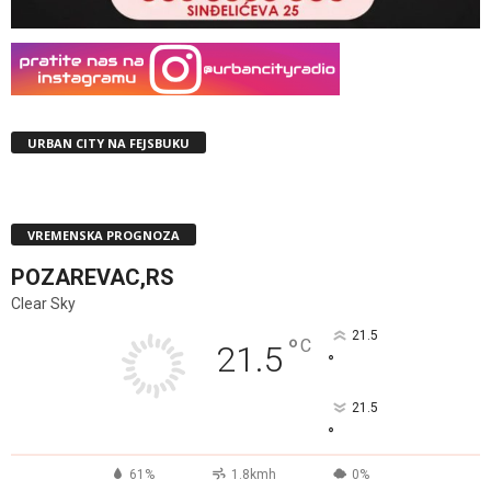
URBAN CITY NA FEJSBUKU
VREMENSKA PROGNOZA
POZAREVAC,RS
Clear Sky
21.5
°
C
21.5
°
21.5
°
61%
1.8kmh
0%