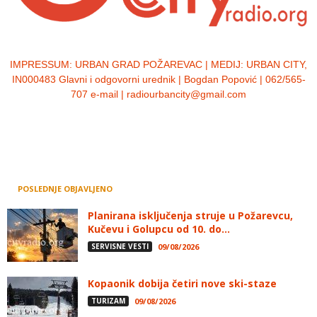
IMPRESSUM:
URBAN GRAD POŽAREVAC | MEDIJ: URBAN CITY,
IN000483 Glavni i odgovorni urednik | Bogdan Popović | 062/565-
707 e-mail | radiourbancity@gmail.com
POSLEDNJE OBJAVLJENO
Planirana isključenja struje u Požarevcu,
Kučevu i Golupcu od 10. do...
SERVISNE VESTI
09/08/2026
Kopaonik dobija četiri nove ski-staze
TURIZAM
09/08/2026