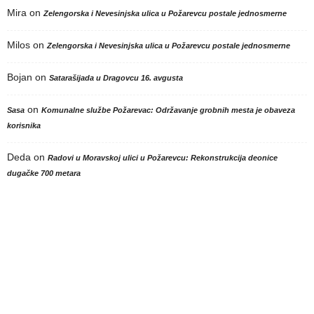
Mira
on
Zelengorska i Nevesinjska ulica u Požarevcu postale jednosmerne
Milos
on
Zelengorska i Nevesinjska ulica u Požarevcu postale jednosmerne
Bojan
on
Satarašijada u Dragovcu 16. avgusta
on
Sasa
Komunalne službe Požarevac: Održavanje grobnih mesta je obaveza
korisnika
Deda
on
Radovi u Moravskoj ulici u Požarevcu: Rekonstrukcija deonice
dugačke 700 metara