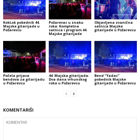
KokLok pobednik 44.
Požarevac u znaku
Objavljena zvanična
Majske gitarijade u
roka: Kompletna
satnica Majske
Požarevcu
satnica i program 44.
gitarijade u Požarevcu
Majske gitarijade
Počela prijava
44. Majska gitarijada:
Bend “Yadac”
bendova za gitarijadu
Dva dana vrhunskog
pobednik Majske
u Požarevcu
roka u Požarevcu
gitarijade u Požarevcu
KOMENTARIŠI