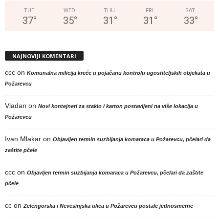
TUE
WED
THU
FRI
SAT
37
°
35
°
31
°
31
°
33
°
NAJNOVIJI KOMENTARI
ccc
on
Komunalna milicija kreće u pojačanu kontrolu ugostiteljskih objekata u
Požarevcu
Vladan
on
Novi kontejneri za staklo i karton postavljeni na više lokacija u
Požarevcu
Ivan Mlakar
on
Objavljen termin suzbijanja komaraca u Požarevcu, pčelari da
zaštite pčele
ccc
on
Objavljen termin suzbijanja komaraca u Požarevcu, pčelari da zaštite
pčele
cc
on
Zelengorska i Nevesinjska ulica u Požarevcu postale jednosmerne