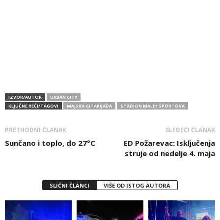
IZVOR/AUTOR
URBAN CITY
KLJUČNE REČI/TAGOVI
MAJSKA GITARIJADA
STADION MALIH SPORTOVA
PRETHODNI ČLANAK
SLEDEĆI ČLANAK
Sunčano i toplo, do 27°C
ED Požarevac: Isključenja
struje od nedelje 4. maja
SLIČNI ČLANCI
VIŠE OD ISTOG AUTORA