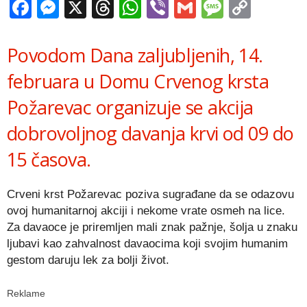
Facebook
Messenger
X
Threads
WhatsApp
Viber
Gmail
Messag
Copy
Link
Povodom Dana zaljubljenih, 14.
februara u Domu Crvenog krsta
Požarevac organizuje se akcija
dobrovoljnog davanja krvi od 09 do
15 časova.
Crveni krst Požarevac poziva sugrađane da se odazovu
ovoj humanitarnoj akciji i nekome vrate osmeh na lice.
Za davaoce je priremljen mali znak pažnje, šolja u znaku
ljubavi kao zahvalnost davaocima koji svojim humanim
gestom daruju lek za bolji život.
Reklame