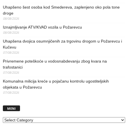
Uhapšeno šest osoba kod Smedereva, zaplenjeno oko pola tone
droge
08/08/2026
Iznajmljivanje ATV/KVAD vozila u Požarevcu
08/08/2026
Uhapšena dvojica osumnjičenih za trgovinu drogom u Požarevcu i
Kučevu
07/08/2026
Privremene poteškoće u vodosnabdevanju zbog kvara na
trafostanici
07/08/2026
Komunalna milicija kreće u pojačanu kontrolu ugostiteljskih
objekata u Požarevcu
07/08/2026
MENI
MENI