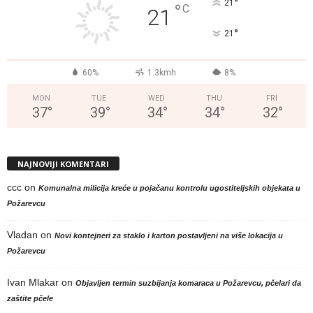
°
21
°
C
21
°
21
60%
1.3kmh
8%
MON
TUE
WED
THU
FRI
37
°
39
°
34
°
34
°
32
°
NAJNOVIJI KOMENTARI
ccc
on
Komunalna milicija kreće u pojačanu kontrolu ugostiteljskih objekata u
Požarevcu
Vladan
on
Novi kontejneri za staklo i karton postavljeni na više lokacija u
Požarevcu
Ivan Mlakar
on
Objavljen termin suzbijanja komaraca u Požarevcu, pčelari da
zaštite pčele