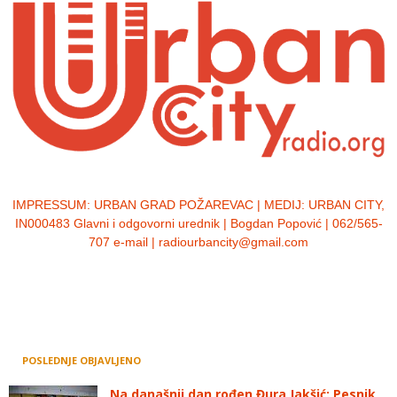
IMPRESSUM:
URBAN GRAD POŽAREVAC | MEDIJ: URBAN CITY,
IN000483 Glavni i odgovorni urednik | Bogdan Popović | 062/565-
707 e-mail | radiourbancity@gmail.com
POSLEDNJE OBJAVLJENO
Na današnji dan rođen Đura Jakšić: Pesnik