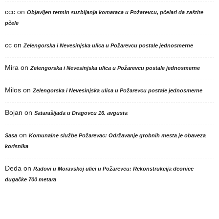
ccc
on
Objavljen termin suzbijanja komaraca u Požarevcu, pčelari da zaštite
pčele
cc
on
Zelengorska i Nevesinjska ulica u Požarevcu postale jednosmerne
Mira
on
Zelengorska i Nevesinjska ulica u Požarevcu postale jednosmerne
Milos
on
Zelengorska i Nevesinjska ulica u Požarevcu postale jednosmerne
Bojan
on
Satarašijada u Dragovcu 16. avgusta
on
Sasa
Komunalne službe Požarevac: Održavanje grobnih mesta je obaveza
korisnika
Deda
on
Radovi u Moravskoj ulici u Požarevcu: Rekonstrukcija deonice
dugačke 700 metara