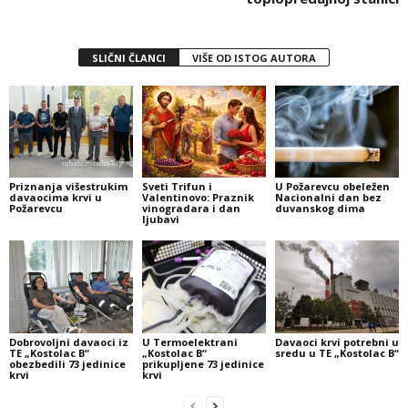
SLIČNI ČLANCI
VIŠE OD ISTOG AUTORA
Priznanja višestrukim
Sveti Trifun i
U Požarevcu obeležen
davaocima krvi u
Valentinovo: Praznik
Nacionalni dan bez
Požarevcu
vinogradara i dan
duvanskog dima
ljubavi
Dobrovoljni davaoci iz
U Termoelektrani
Davaoci krvi potrebni u
TE „Kostolac B“
„Kostolac B“
sredu u TE „Kostolac B“
obezbedili 73 jedinice
prikupljene 73 jedinice
krvi
krvi