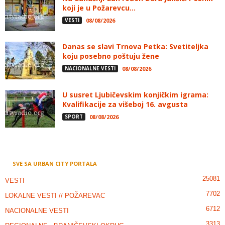
koji je u Požarevcu...
VESTI
08/08/2026
Danas se slavi Trnova Petka: Svetiteljka
koju posebno poštuju žene
NACIONALNE VESTI
08/08/2026
U susret Ljubičevskim konjičkim igrama:
Kvalifikacije za višeboj 16. avgusta
SPORT
08/08/2026
SVE SA URBAN CITY PORTALA
25081
VESTI
7702
LOKALNE VESTI // POŽAREVAC
6712
NACIONALNE VESTI
3313