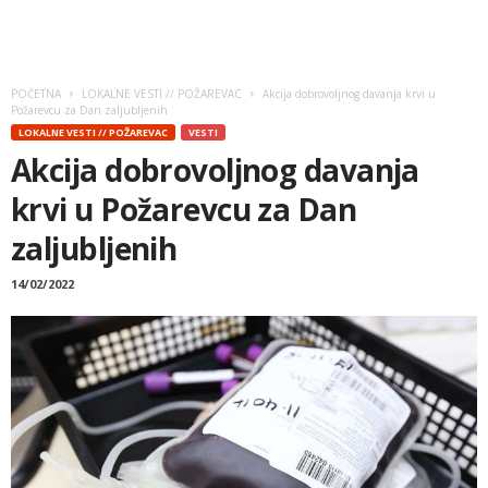
POČETNA
LOKALNE VESTI // POŽAREVAC
Akcija dobrovoljnog davanja krvi u
Požarevcu za Dan zaljubljenih
LOKALNE VESTI // POŽAREVAC
VESTI
Akcija dobrovoljnog davanja
krvi u Požarevcu za Dan
zaljubljenih
14/02/2022