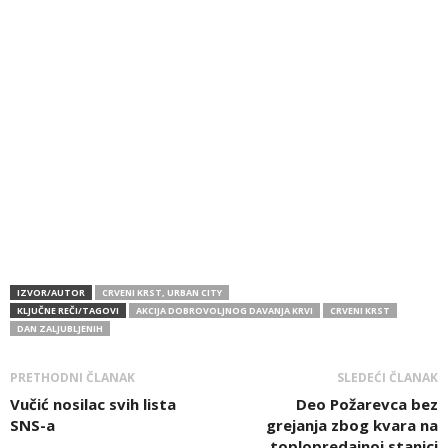
IZVOR/AUTOR
CRVENI KRST, URBAN CITY
KLJUČNE REČI/TAGOVI
AKCIJA DOBROVOLJNOG DAVANJA KRVI
CRVENI KRST
DAN ZALJUBLJENIH
PRETHODNI ČLANAK
SLEDEĆI ČLANAK
Vučić nosilac svih lista
Deo Požarevca bez
SNS-a
grejanja zbog kvara na
toplopredajnoj stanici