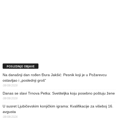
POSLEDNJE OBJAVE
Na današnji dan rođen Đura Jakšić: Pesnik koji je u Požarevcu
ostavljao i „poslednji groš“
08/08/2026
Danas se slavi Trnova Petka: Svetiteljka koju posebno poštuju žene
08/08/2026
U susret Ljubičevskim konjičkim igrama: Kvalifikacije za višeboj 16.
avgusta
08/08/2026