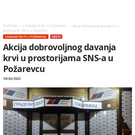
POČETNA
LOKALNE VESTI // POŽAREVAC
Akcija dobrovoljnog davanja krvi u
prostorijama SNS-a u Požarevcu
LOKALNE VESTI // POŽAREVAC
VESTI
Akcija dobrovoljnog davanja
krvi u prostorijama SNS-a u
Požarevcu
10/02/2022