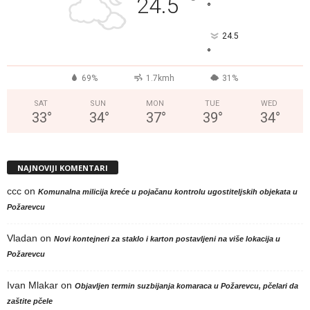
°
24.5
°
24.5
°
69%
1.7kmh
31%
SAT
SUN
MON
TUE
WED
33
°
34
°
37
°
39
°
34
°
NAJNOVIJI KOMENTARI
ccc
on
Komunalna milicija kreće u pojačanu kontrolu ugostiteljskih objekata u
Požarevcu
Vladan
on
Novi kontejneri za staklo i karton postavljeni na više lokacija u
Požarevcu
Ivan Mlakar
on
Objavljen termin suzbijanja komaraca u Požarevcu, pčelari da
zaštite pčele