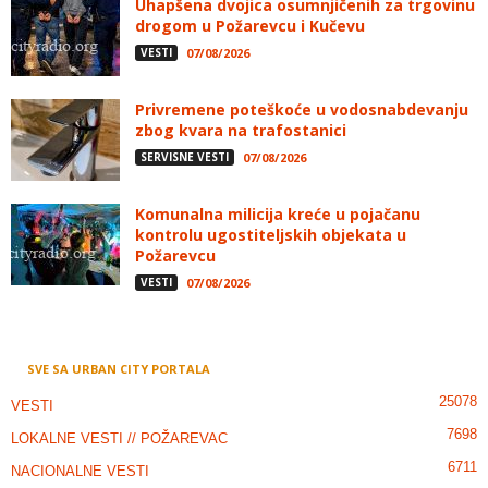
Uhapšena dvojica osumnjičenih za trgovinu
drogom u Požarevcu i Kučevu
VESTI
07/08/2026
Privremene poteškoće u vodosnabdevanju
zbog kvara na trafostanici
SERVISNE VESTI
07/08/2026
Komunalna milicija kreće u pojačanu
kontrolu ugostiteljskih objekata u
Požarevcu
VESTI
07/08/2026
SVE SA URBAN CITY PORTALA
25078
VESTI
7698
LOKALNE VESTI // POŽAREVAC
6711
NACIONALNE VESTI