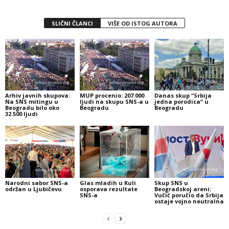
SLIČNI ČLANCI
VIŠE OD ISTOG AUTORA
Arhiv javnih skupova:
MUP procenio: 207.000
Danas skup “Srbija
Na SNS mitingu u
ljudi na skupu SNS-a u
jedna porodica” u
Beogradu bilo oko
Beogradu
Beogradu
32.500 ljudi
Narodni sabor SNS-a
Glas mladih u Kuli
Skup SNS u
održan u Ljubičevu
osporava rezultate
Beogradskoj areni:
SNS-a
Vučić poručio da Srbija
ostaje vojno neutralna