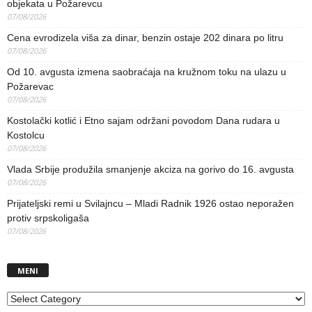
objekata u Požarevcu
07/08/2026
Cena evrodizela viša za dinar, benzin ostaje 202 dinara po litru
07/08/2026
Od 10. avgusta izmena saobraćaja na kružnom toku na ulazu u
Požarevac
07/08/2026
Kostolački kotlić i Etno sajam održani povodom Dana rudara u
Kostolcu
07/08/2026
Vlada Srbije produžila smanjenje akciza na gorivo do 16. avgusta
07/08/2026
Prijateljski remi u Svilajncu – Mladi Radnik 1926 ostao neporažen
protiv srpskoligaša
07/08/2026
MENI
MENI