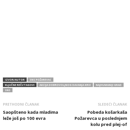
IZVOR/AUTOR
SNS POŽAREVAC
KLJUČNE REČI/TAGOVI
AKCIJA DOBROVOLJNOG DAVANJA KRVI
NAJHUMANIJI GRAD
SNS
PRETHODNI ČLANAK
SLEDEĆI ČLANAK
Saopšteno kada mladima
Pobeda košarkaša
leže još po 100 evra
Požarevca u poslednjem
kolu pred plej-of