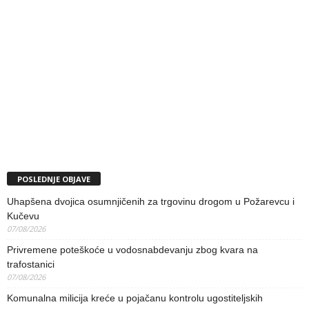
POSLEDNJE OBJAVE
Uhapšena dvojica osumnjičenih za trgovinu drogom u Požarevcu i
Kučevu
07/08/2026
Privremene poteškoće u vodosnabdevanju zbog kvara na
trafostanici
07/08/2026
Komunalna milicija kreće u pojačanu kontrolu ugostiteljskih