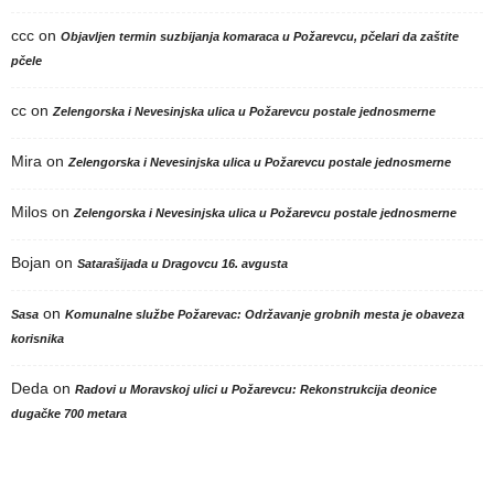
ccc
on
Objavljen termin suzbijanja komaraca u Požarevcu, pčelari da zaštite
pčele
cc
on
Zelengorska i Nevesinjska ulica u Požarevcu postale jednosmerne
Mira
on
Zelengorska i Nevesinjska ulica u Požarevcu postale jednosmerne
Milos
on
Zelengorska i Nevesinjska ulica u Požarevcu postale jednosmerne
Bojan
on
Satarašijada u Dragovcu 16. avgusta
on
Sasa
Komunalne službe Požarevac: Održavanje grobnih mesta je obaveza
korisnika
Deda
on
Radovi u Moravskoj ulici u Požarevcu: Rekonstrukcija deonice
dugačke 700 metara