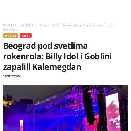
POČETNA
MUZIKA
Beograd pod svetlima rokenrola: Billy Idol i Goblini zapalili
Kalemegdan
MUZIKA
VESTI
Beograd pod svetlima
rokenrola: Billy Idol i Goblini
zapalili Kalemegdan
10/07/2025