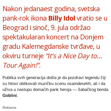
Nakon jedanaest godina, svetska
pank-rok ikona
Billy Idol
vratio se u
Beograd i sinoč, 9. jula održao
spektakularan koncert na Donjem
gradu Kalemegdanske tvrđave, u
okviru turneje
“It’s a Nice Day to…
Tour Again!”
.
Publika svih generacija došla je da pozdravi legendu čiji
su hitovi oblikovali muzičku scenu osamdesetih, ali i da
uživa u nastupu domaćih pank heroja — šabačkog benda
Goblini
.
Reklame