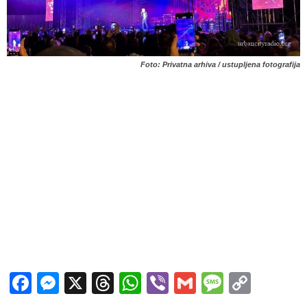
Foto: Privatna arhiva / ustupljena fotografija
Facebook
Messenger
X
Threads
WhatsApp
Viber
Gmail
Messag
Copy
Link