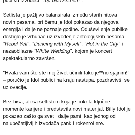
publiku izvodeći
“Top Gun Anthem”
.
Setlista je pažljivo balansirala između starih hitova i
novih pesama, pri čemu je Idol pokazao da njegova
energija i dalje ne poznaje godine. Oduševljenje publike
dostiglo je vrhunac uz izvođenje antologijskih pesama
“Rebel Yell”
,
“Dancing with Myself”
,
“Hot in the City”
i
nezaobilazne
“White Wedding”
, kojom je koncert
spektakularno završen.
“Hvala vam što ste moj život učinili tako je**no sjajnim!”
– poručio je Idol publici na kraju nastupa, pozdravivši se
uz ovacije.
Bez bisa, ali sa setlistom koja je pokrila ključne
momente karijere i predstavila novi materijal, Billy Idol je
pokazao zašto ga svet i dalje pamti kao jednog od
najupečatljivijih izvođača pank i rokenrol ere.