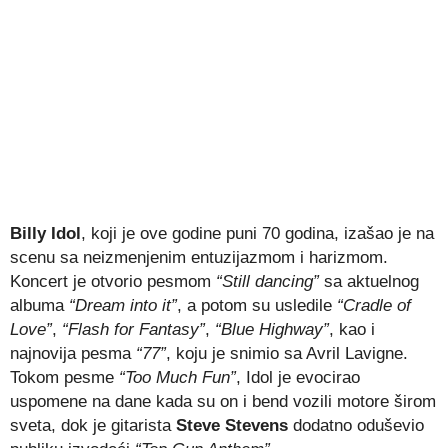
Billy Idol
, koji je ove godine puni 70 godina, izašao je na
scenu sa neizmenjenim entuzijazmom i harizmom.
Koncert je otvorio pesmom
“Still dancing”
sa aktuelnog
albuma
“Dream into it”
, a potom su usledile
“Cradle of
Love”
,
“Flash for Fantasy”
,
“Blue Highway”
, kao i
najnovija pesma
“77”
, koju je snimio sa Avril Lavigne.
Tokom pesme
“Too Much Fun”
, Idol je evocirao
uspomene na dane kada su on i bend vozili motore širom
sveta, dok je gitarista
Steve Stevens
dodatno oduševio