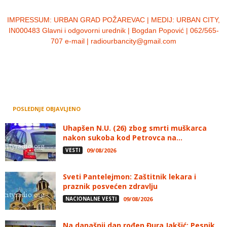
IMPRESSUM:
URBAN GRAD POŽAREVAC | MEDIJ: URBAN CITY,
IN000483 Glavni i odgovorni urednik | Bogdan Popović | 062/565-
707 e-mail | radiourbancity@gmail.com
POSLEDNJE OBJAVLJENO
Uhapšen N.U. (26) zbog smrti muškarca
nakon sukoba kod Petrovca na...
VESTI
09/08/2026
Sveti Pantelejmon: Zaštitnik lekara i
praznik posvećen zdravlju
NACIONALNE VESTI
09/08/2026
Na današnji dan rođen Đura Jakšić: Pesnik