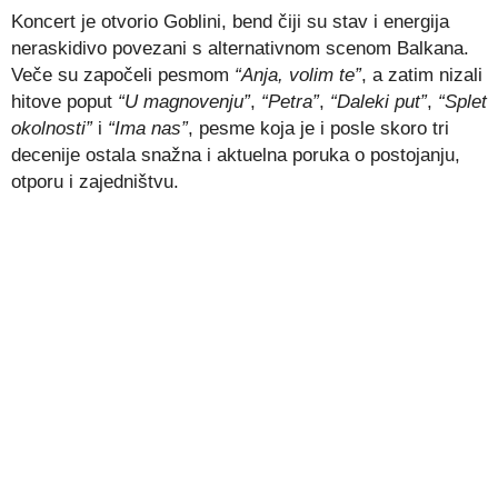
Koncert je otvorio Goblini, bend čiji su stav i energija
neraskidivo povezani s alternativnom scenom Balkana.
Veče su započeli pesmom
“Anja, volim te”
, a zatim nizali
hitove poput
“U magnovenju”
,
“Petra”
,
“Daleki put”
,
“Splet
okolnosti”
i
“Ima nas”
, pesme koja je i posle skoro tri
decenije ostala snažna i aktuelna poruka o postojanju,
otporu i zajedništvu.