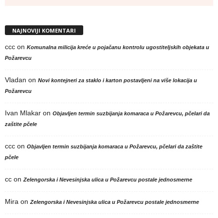
NAJNOVIJI KOMENTARI
ccc
on
Komunalna milicija kreće u pojačanu kontrolu ugostiteljskih objekata u
Požarevcu
Vladan
on
Novi kontejneri za staklo i karton postavljeni na više lokacija u
Požarevcu
Ivan Mlakar
on
Objavljen termin suzbijanja komaraca u Požarevcu, pčelari da
zaštite pčele
ccc
on
Objavljen termin suzbijanja komaraca u Požarevcu, pčelari da zaštite
pčele
cc
on
Zelengorska i Nevesinjska ulica u Požarevcu postale jednosmerne
Mira
on
Zelengorska i Nevesinjska ulica u Požarevcu postale jednosmerne