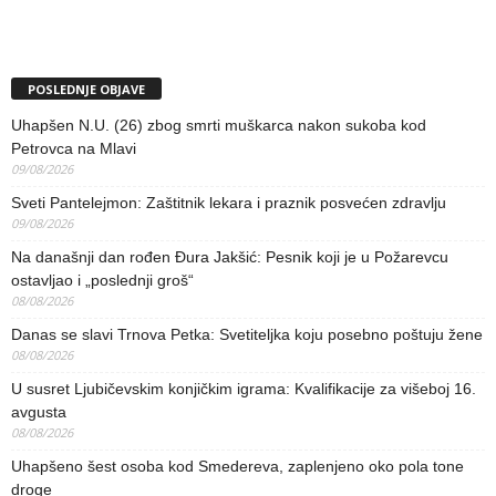
POSLEDNJE OBJAVE
Uhapšen N.U. (26) zbog smrti muškarca nakon sukoba kod
Petrovca na Mlavi
09/08/2026
Sveti Pantelejmon: Zaštitnik lekara i praznik posvećen zdravlju
09/08/2026
Na današnji dan rođen Đura Jakšić: Pesnik koji je u Požarevcu
ostavljao i „poslednji groš“
08/08/2026
Danas se slavi Trnova Petka: Svetiteljka koju posebno poštuju žene
08/08/2026
U susret Ljubičevskim konjičkim igrama: Kvalifikacije za višeboj 16.
avgusta
08/08/2026
Uhapšeno šest osoba kod Smedereva, zaplenjeno oko pola tone
droge