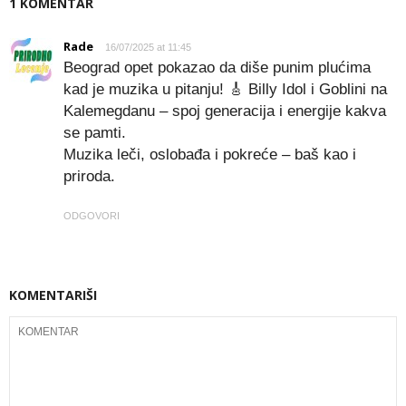
1 KOMENTAR
Rade
16/07/2025 at 11:45
Beograd opet pokazao da diše punim plućima
kad je muzika u pitanju! 🎸 Billy Idol i Goblini na
Kalemegdanu – spoj generacija i energije kakva
se pamti.
Muzika leči, oslobađa i pokreće – baš kao i
priroda.
ODGOVORI
KOMENTARIŠI