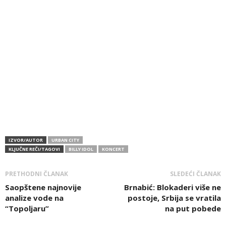
IZVOR/AUTOR
URBAN CITY
KLJUČNE REČI/TAGOVI
BILLY IDOL
KONCERT
PRETHODNI ČLANAK
SLEDEĆI ČLANAK
Saopštene najnovije
Brnabić: Blokaderi više ne
analize vode na
postoje, Srbija se vratila
“Topoljaru”
na put pobede