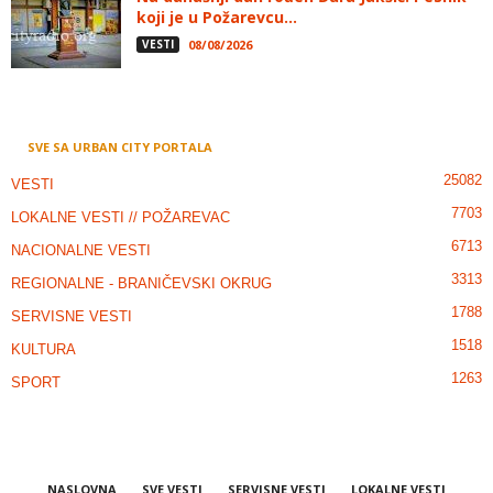
koji je u Požarevcu...
VESTI
08/08/2026
SVE SA URBAN CITY PORTALA
25082
VESTI
7703
LOKALNE VESTI // POŽAREVAC
6713
NACIONALNE VESTI
3313
REGIONALNE - BRANIČEVSKI OKRUG
1788
SERVISNE VESTI
1518
KULTURA
1263
SPORT
NASLOVNA
SVE VESTI
SERVISNE VESTI
LOKALNE VESTI