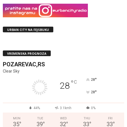
URBAN CITY NA FEJSBUKU
VREMENSKA PROGNOZA
POZAREVAC,RS
Clear Sky
°
28
°
C
28
°
28
44%
3.1kmh
0%
MON
TUE
WED
THU
FRI
35
°
39
°
32
°
33
°
33
°