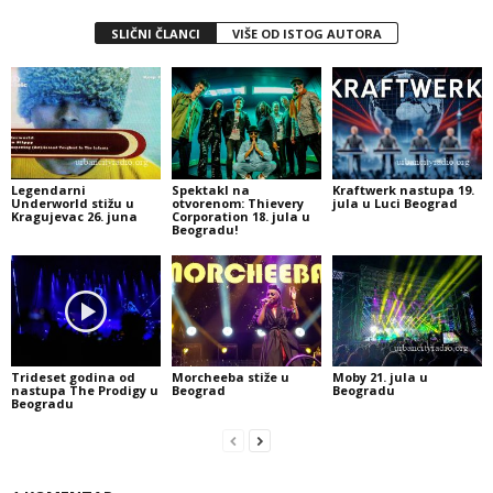
SLIČNI ČLANCI
VIŠE OD ISTOG AUTORA
Legendarni
Spektakl na
Kraftwerk nastupa 19.
Underworld stižu u
otvorenom: Thievery
jula u Luci Beograd
Kragujevac 26. juna
Corporation 18. jula u
Beogradu!
Trideset godina od
Morcheeba stiže u
Moby 21. jula u
nastupa The Prodigy u
Beograd
Beogradu
Beogradu