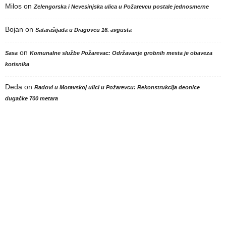
Milos
on
Zelengorska i Nevesinjska ulica u Požarevcu postale jednosmerne
Bojan
on
Satarašijada u Dragovcu 16. avgusta
on
Sasa
Komunalne službe Požarevac: Održavanje grobnih mesta je obaveza
korisnika
Deda
on
Radovi u Moravskoj ulici u Požarevcu: Rekonstrukcija deonice
dugačke 700 metara