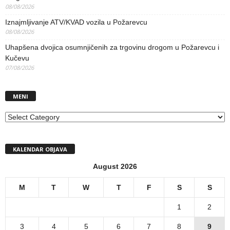
08/08/2026
Iznajmljivanje ATV/KVAD vozila u Požarevcu
08/08/2026
Uhapšena dvojica osumnjičenih za trgovinu drogom u Požarevcu i
Kučevu
07/08/2026
MENI
MENI
KALENDAR OBJAVA
August 2026
M
T
W
T
F
S
S
1
2
3
4
5
6
7
8
9