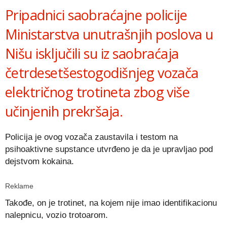
Pripadnici saobraćajne policije
Ministarstva unutrašnjih poslova u
Nišu isključili su iz saobraćaja
četrdesetšestogodišnjeg vozača
električnog trotineta zbog više
učinjenih prekršaja.
Policija je ovog vozača zaustavila i testom na
psihoaktivne supstance utvrđeno je da je upravljao pod
dejstvom kokaina.
Reklame
Takođe, on je trotinеt, na kojem nije imao identifikacionu
nalepnicu, vozio trotoarom.