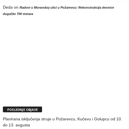
Deda
on
Radovi u Moravskoj ulici u Požarevcu: Rekonstrukcija deonice
dugačke 700 metara
POSLEDNJE OBJAVE
Planirana isključenja struje u Požarevcu, Kučevu i Golupcu od 10.
do 13. avgusta