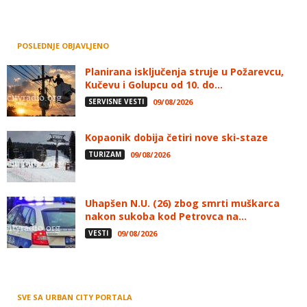
POSLEDNJE OBJAVLJENO
Planirana isključenja struje u Požarevcu,
Kučevu i Golupcu od 10. do...
SERVISNE VESTI
09/08/2026
Kopaonik dobija četiri nove ski-staze
TURIZAM
09/08/2026
Uhapšen N.U. (26) zbog smrti muškarca
nakon sukoba kod Petrovca na...
VESTI
09/08/2026
SVE SA URBAN CITY PORTALA