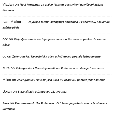
Vladan
on
Novi kontejneri za staklo i karton postavljeni na više lokacija u
Požarevcu
Ivan Mlakar
on
Objavljen termin suzbijanja komaraca u Požarevcu, pčelari da
zaštite pčele
ccc
on
Objavljen termin suzbijanja komaraca u Požarevcu, pčelari da zaštite
pčele
cc
on
Zelengorska i Nevesinjska ulica u Požarevcu postale jednosmerne
Mira
on
Zelengorska i Nevesinjska ulica u Požarevcu postale jednosmerne
Milos
on
Zelengorska i Nevesinjska ulica u Požarevcu postale jednosmerne
Bojan
on
Satarašijada u Dragovcu 16. avgusta
on
Sasa
Komunalne službe Požarevac: Održavanje grobnih mesta je obaveza
korisnika