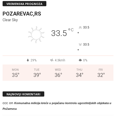
VREMENSKA PROGNOZA
POZAREVAC,RS
Clear Sky
33.5
°
C
33.5
°
33.5
°
29%
4.3kmh
0%
MON
TUE
WED
THU
FRI
35
°
39
°
36
°
34
°
32
°
NAJNOVIJI KOMENTARI
ccc
on
Komunalna milicija kreće u pojačanu kontrolu ugostiteljskih objekata u
Požarevcu