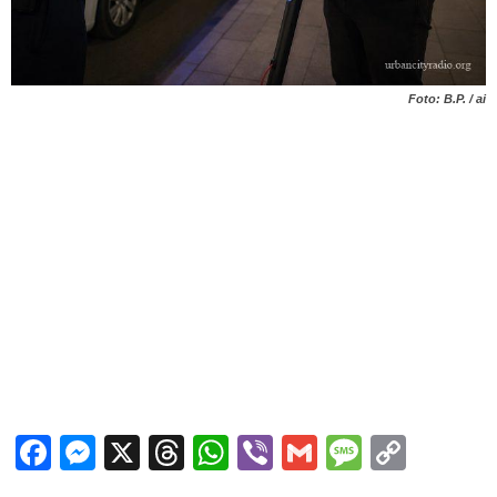
Foto: B.P. / ai
Facebook
Messenger
X
Threads
WhatsApp
Viber
Gmail
Messag
Copy
Link