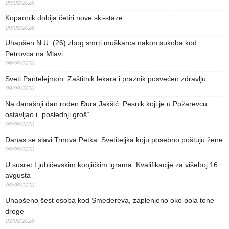
09/08/2026
Kopaonik dobija četiri nove ski-staze
09/08/2026
Uhapšen N.U. (26) zbog smrti muškarca nakon sukoba kod
Petrovca na Mlavi
09/08/2026
Sveti Pantelejmon: Zaštitnik lekara i praznik posvećen zdravlju
09/08/2026
Na današnji dan rođen Đura Jakšić: Pesnik koji je u Požarevcu
ostavljao i „poslednji groš“
08/08/2026
Danas se slavi Trnova Petka: Svetiteljka koju posebno poštuju žene
08/08/2026
U susret Ljubičevskim konjičkim igrama: Kvalifikacije za višeboj 16.
avgusta
08/08/2026
Uhapšeno šest osoba kod Smedereva, zaplenjeno oko pola tone
droge
08/08/2026