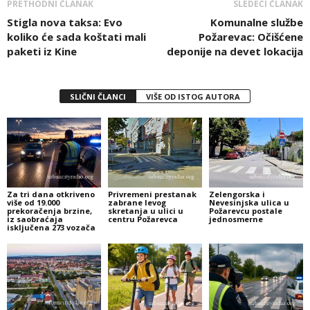
PRETHODNI ČLANAK
SLEDEĆI ČLANAK
Stigla nova taksa: Evo
Komunalne službe
koliko će sada koštati mali
Požarevac: Očišćene
paketi iz Kine
deponije na devet lokacija
SLIČNI ČLANCI
VIŠE OD ISTOG AUTORA
Za tri dana otkriveno
Privremeni prestanak
Zelengorska i
više od 19.000
zabrane levog
Nevesinjska ulica u
prekoračenja brzine,
skretanja u ulici u
Požarevcu postale
iz saobraćaja
centru Požarevca
jednosmerne
isključena 273 vozača