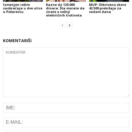
Izmenjen režim
Kazne do 120.000
MUP: Otkriveno skoro
saobraćaja u dve ulice
dinara: Šta morate da
42.500 prekršaja za
u Požarevcu
znate o vožnji
sedam dana
električnih trotineta
KOMENTARIŠI