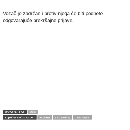
Vozač je zadržan i protiv njega će biti podnete
odgovarajuće prekršajne prijave.
IZVOR/AUTOR
MUP
KLJUČNE REČI/TAGOVI
KOKAIN
SAOBRAĆAJ
TROTINET