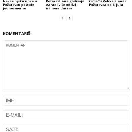
Nevesinjska ulica u
Požarevljana godišnje
između Velike Plane i
Požarevcu postale
zaradi više od 5,4
Požarevca od 6. jula
jednosmerne
miliona dinara
KOMENTARIŠI