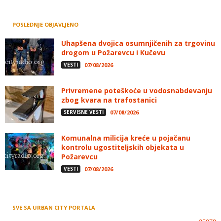
POSLEDNJE OBJAVLJENO
Uhapšena dvojica osumnjičenih za trgovinu
drogom u Požarevcu i Kučevu
VESTI
07/08/2026
Privremene poteškoće u vodosnabdevanju
zbog kvara na trafostanici
SERVISNE VESTI
07/08/2026
Komunalna milicija kreće u pojačanu
kontrolu ugostiteljskih objekata u
Požarevcu
VESTI
07/08/2026
SVE SA URBAN CITY PORTALA