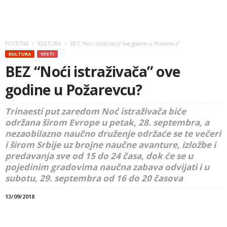
POČETNA
KULTURA
BEZ “Noći istraživača” ove godine u Požarevcu?
KULTURA
VESTI
BEZ “Noći istraživača” ove
godine u Požarevcu?
Trinaesti put zaredom Noć istraživača biće
održana širom Evrope u petak, 28. septembra, a
nezaobilazno naučno druženje održaće se te večeri
i širom Srbije uz brojne naučne avanture, izložbe i
predavanja sve od 15 do 24 časa, dok će se u
pojedinim gradovima naučna zabava odvijati i u
subotu, 29. septembra od 16 do 20 časova
13/09/2018