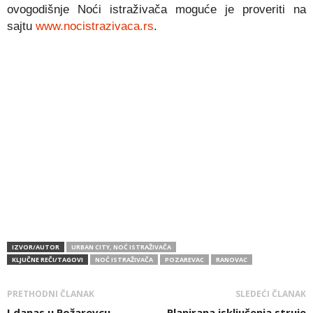
ovogodišnje Noći istraživača moguće je proveriti na
sajtu
www.nocistrazivaca.rs
.
IZVOR/AUTOR
URBAN CITY, NOĆ ISTRAŽIVAČA
KLJUČNE REČI/TAGOVI
NOĆ ISTRAŽIVAČA
POZAREVAC
RANOVAC
PRETHODNI ČLANAK
SLEDEĆI ČLANAK
I danas u Požarevcu
Planirana isključenja struje