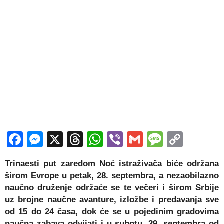
Facebook
Messenger
X
Threads
WhatsApp
Viber
Gmail
Messag
Copy
Link
Trinaesti put zaredom Noć istraživača biće održana
širom Evrope u petak, 28. septembra, a nezaobilazno
naučno druženje održaće se te večeri i širom Srbije
uz brojne naučne avanture, izložbe i predavanja sve
od 15 do 24 časa, dok će se u pojedinim gradovima
naučna zabava odvijati i u subotu, 29. septembra od