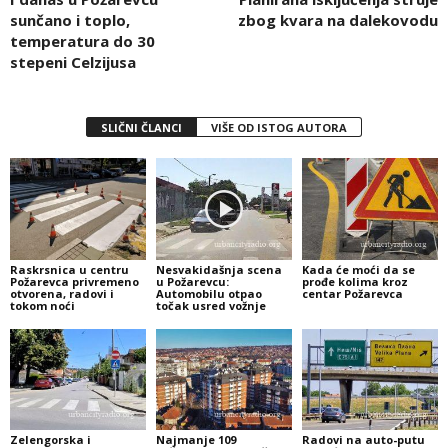
sunčano i toplo,
zbog kvara na dalekovodu
temperatura do 30
stepeni Celzijusa
SLIČNI ČLANCI
VIŠE OD ISTOG AUTORA
Raskrsnica u centru
Nesvakidašnja scena
Kada će moći da se
Požarevca privremeno
u Požarevcu:
prođe kolima kroz
otvorena, radovi i
Automobilu otpao
centar Požarevca
tokom noći
točak usred vožnje
Zelengorska i
Najmanje 109
Radovi na auto-putu