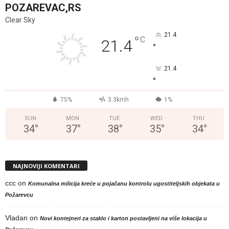
POZAREVAC,RS
Clear Sky
21.4
°
C
21.4
°
21.4
°
75%
3.3kmh
1%
SUN
MON
TUE
WED
THU
34
°
37
°
38
°
35
°
34
°
NAJNOVIJI KOMENTARI
ccc
on
Komunalna milicija kreće u pojačanu kontrolu ugostiteljskih objekata u
Požarevcu
Vladan
on
Novi kontejneri za staklo i karton postavljeni na više lokacija u