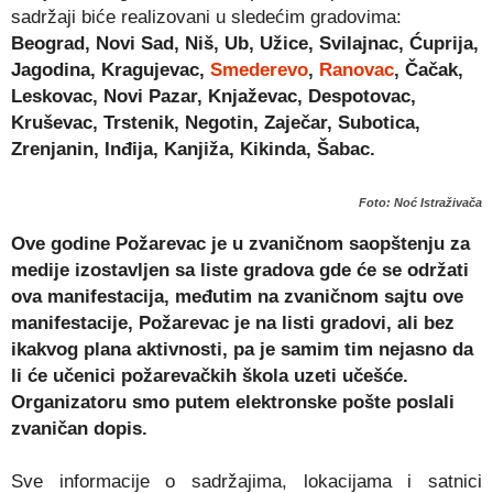
sadržaji biće realizovani u sledećim gradovima:
Beograd, Novi Sad, Niš, Ub, Užice, Svilajnac, Ćuprija,
Jagodina, Kragujevac,
Smederevo
,
Ranovac
, Čačak,
Leskovac, Novi Pazar, Knjaževac, Despotovac,
Kruševac, Trstenik, Negotin, Zaječar, Subotica,
Zrenjanin, Inđija, Kanjiža, Kikinda, Šabac.
Foto: Noć Istraživača
Ove godine Požarevac je u zvaničnom saopštenju za
medije izostavljen sa liste gradova gde će se održati
ova manifestacija, međutim na zvaničnom sajtu ove
manifestacije, Požarevac je na listi gradovi, ali bez
ikakvog plana aktivnosti, pa je samim tim nejasno da
li će učenici požarevačkih škola uzeti učešće.
Organizatoru smo putem elektronske pošte poslali
zvaničan dopis.
Sve informacije o sadržajima, lokacijama i satnici