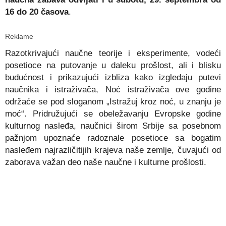
16 do 20 časova
.
Reklame
Razotkrivajući naučne teorije i eksperimente, vodeći
posetioce na putovanje u daleku prošlost, ali i blisku
budućnost i prikazujući izbliza kako izgledaju putevi
naučnika i istraživača, Noć istraživača ove godine
održaće se pod sloganom „Istražuj kroz noć, u znanju je
moć“. Pridružujući se obeležavanju Evropske godine
kulturnog nasleđa, naučnici širom Srbije sa posebnom
pažnjom upoznaće radoznale posetioce sa bogatim
nasleđem najrazličitijih krajeva naše zemlje, čuvajući od
zaborava važan deo naše naučne i kulturne prošlosti.