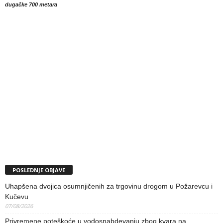
dugačke 700 metara
POSLEDNJE OBJAVE
Uhapšena dvojica osumnjičenih za trgovinu drogom u Požarevcu i
Kučevu
07/08/2026
Privremene poteškoće u vodosnabdevanju zbog kvara na