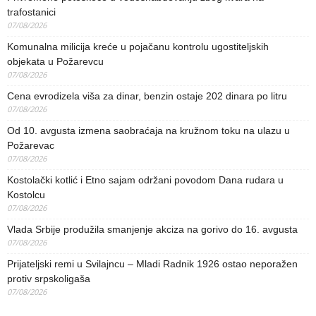
trafostanici
07/08/2026
Komunalna milicija kreće u pojačanu kontrolu ugostiteljskih
objekata u Požarevcu
07/08/2026
Cena evrodizela viša za dinar, benzin ostaje 202 dinara po litru
07/08/2026
Od 10. avgusta izmena saobraćaja na kružnom toku na ulazu u
Požarevac
07/08/2026
Kostolački kotlić i Etno sajam održani povodom Dana rudara u
Kostolcu
07/08/2026
Vlada Srbije produžila smanjenje akciza na gorivo do 16. avgusta
07/08/2026
Prijateljski remi u Svilajncu – Mladi Radnik 1926 ostao neporažen
protiv srpskoligaša
07/08/2026