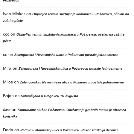
Požarevcu
Ivan Mlakar
on
Objavljen termin suzbijanja komaraca u Požarevcu, pčelari da
zaštite pčele
ccc
on
Objavljen termin suzbijanja komaraca u Požarevcu, pčelari da zaštite
pčele
cc
on
Zelengorska i Nevesinjska ulica u Požarevcu postale jednosmerne
Mira
on
Zelengorska i Nevesinjska ulica u Požarevcu postale jednosmerne
Milos
on
Zelengorska i Nevesinjska ulica u Požarevcu postale jednosmerne
Bojan
on
Satarašijada u Dragovcu 16. avgusta
on
Sasa
Komunalne službe Požarevac: Održavanje grobnih mesta je obaveza
korisnika
Deda
on
Radovi u Moravskoj ulici u Požarevcu: Rekonstrukcija deonice