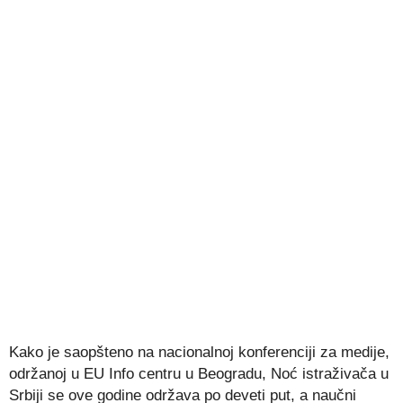
Kako je saopšteno na nacionalnoj konferenciji za medije,
održanoj u EU Info centru u Beogradu, Noć istraživača u
Srbiji se ove godine održava po deveti put, a naučni