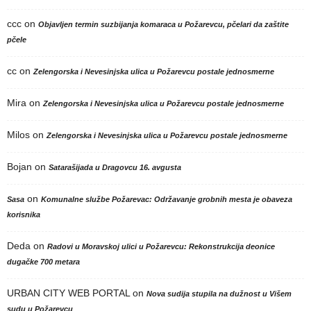
ccc
on
Objavljen termin suzbijanja komaraca u Požarevcu, pčelari da zaštite
pčele
cc
on
Zelengorska i Nevesinjska ulica u Požarevcu postale jednosmerne
Mira
on
Zelengorska i Nevesinjska ulica u Požarevcu postale jednosmerne
Milos
on
Zelengorska i Nevesinjska ulica u Požarevcu postale jednosmerne
Bojan
on
Satarašijada u Dragovcu 16. avgusta
on
Sasa
Komunalne službe Požarevac: Održavanje grobnih mesta je obaveza
korisnika
Deda
on
Radovi u Moravskoj ulici u Požarevcu: Rekonstrukcija deonice
dugačke 700 metara
URBAN CITY WEB PORTAL
on
Nova sudija stupila na dužnost u Višem
sudu u Požarevcu