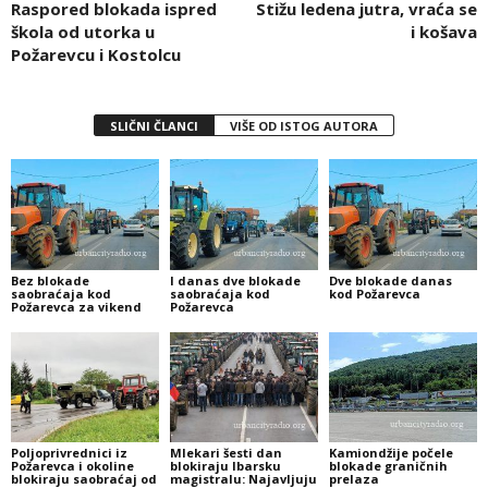
Raspored blokada ispred
Stižu ledena jutra, vraća se
škola od utorka u
i košava
Požarevcu i Kostolcu
SLIČNI ČLANCI
VIŠE OD ISTOG AUTORA
Bez blokade
I danas dve blokade
Dve blokade danas
saobraćaja kod
saobraćaja kod
kod Požarevca
Požarevca za vikend
Požarevca
Poljoprivrednici iz
Mlekari šesti dan
Kamiondžije počele
Požarevca i okoline
blokiraju Ibarsku
blokade graničnih
blokiraju saobraćaj od
magistralu: Najavljuju
prelaza