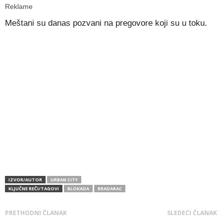
Reklame
Meštani su danas pozvani na pregovore koji su u toku.
IZVOR/AUTOR
URBAN CITY
KLJUČNE REČI/TAGOVI
BLOKADA
BRADARAC
PRETHODNI ČLANAK
SLEDEĆI ČLANAK