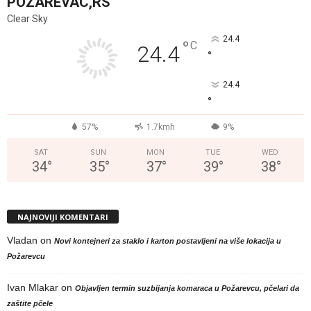
POZAREVAC,RS
Clear Sky
24.4
°
C
24.4
°
24.4
°
57%
1.7kmh
9%
SAT
SUN
MON
TUE
WED
34
°
35
°
37
°
39
°
38
°
NAJNOVIJI KOMENTARI
Vladan
on
Novi kontejneri za staklo i karton postavljeni na više lokacija u
Požarevcu
Ivan Mlakar
on
Objavljen termin suzbijanja komaraca u Požarevcu, pčelari da
zaštite pčele