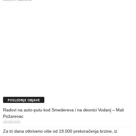
POSLEDNJE OBJAVE
Radovi na auto-putu kod Smedereva i na deonici Vodanj – Mali
Požarevac
06/08/2026
Za tri dana otkriveno više od 19.000 prekoračenja brzine, iz