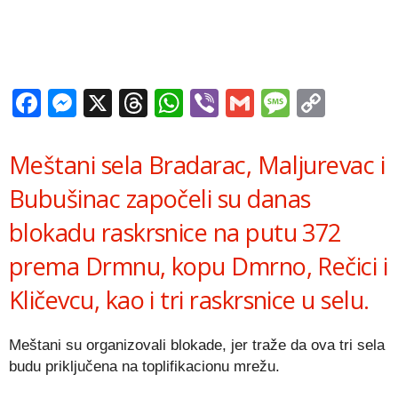
Facebook
Messenger
X
Threads
WhatsApp
Viber
Gmail
Messag
Copy
Link
Meštani sela Bradarac, Maljurevac i
Bubušinac započeli su danas
blokadu raskrsnice na putu 372
prema Drmnu, kopu Dmrno, Rečici i
Kličevcu, kao i tri raskrsnice u selu.
Meštani su organizovali blokade, jer traže da ova tri sela
budu priključena na toplifikacionu mrežu.