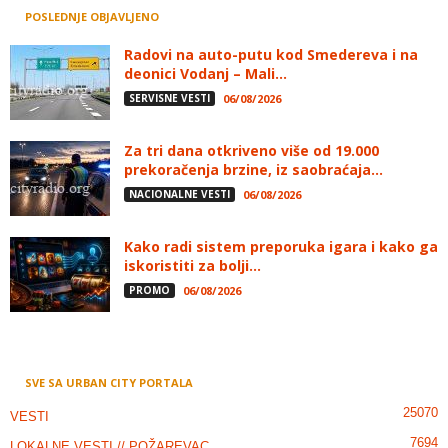
POSLEDNJE OBJAVLJENO
Radovi na auto-putu kod Smedereva i na
deonici Vodanj – Mali...
SERVISNE VESTI
06/08/2026
Za tri dana otkriveno više od 19.000
prekoračenja brzine, iz saobraćaja...
NACIONALNE VESTI
06/08/2026
Kako radi sistem preporuka igara i kako ga
iskoristiti za bolji...
PROMO
06/08/2026
SVE SA URBAN CITY PORTALA
25070
VESTI
7694
LOKALNE VESTI // POŽAREVAC