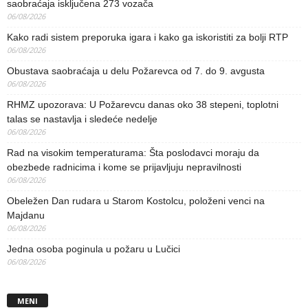
saobraćaja isključena 273 vozača
06/08/2026
Kako radi sistem preporuka igara i kako ga iskoristiti za bolji RTP
06/08/2026
Obustava saobraćaja u delu Požarevca od 7. do 9. avgusta
06/08/2026
RHMZ upozorava: U Požarevcu danas oko 38 stepeni, toplotni
talas se nastavlja i sledeće nedelje
06/08/2026
Rad na visokim temperaturama: Šta poslodavci moraju da
obezbede radnicima i kome se prijavljuju nepravilnosti
06/08/2026
Obeležen Dan rudara u Starom Kostolcu, položeni venci na
Majdanu
06/08/2026
Jedna osoba poginula u požaru u Lučici
06/08/2026
MENI