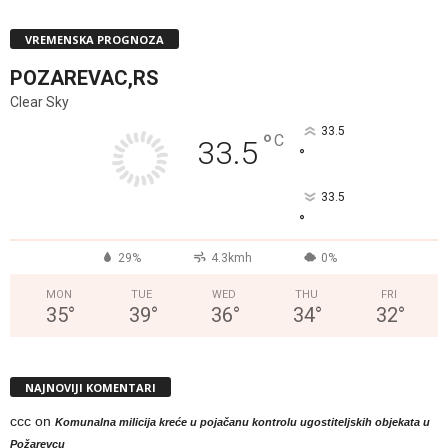
VREMENSKA PROGNOZA
POZAREVAC,RS
Clear Sky
33.5
°
C
33.5
°
33.5
°
29%
4.3kmh
0%
MON
TUE
WED
THU
FRI
35
°
39
°
36
°
34
°
32
°
NAJNOVIJI KOMENTARI
ccc
on
Komunalna milicija kreće u pojačanu kontrolu ugostiteljskih objekata u
Požarevcu