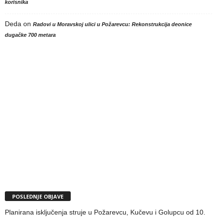
korisnika
Deda
on
Radovi u Moravskoj ulici u Požarevcu: Rekonstrukcija deonice
dugačke 700 metara
POSLEDNJE OBJAVE
Planirana isključenja struje u Požarevcu, Kučevu i Golupcu od 10.