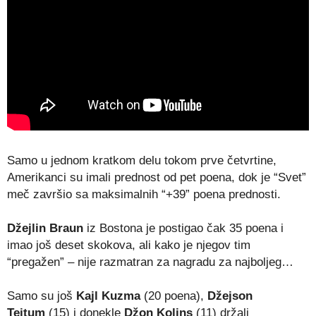
Samo u jednom kratkom delu tokom prve četvrtine,
Amerikanci su imali prednost od pet poena, dok je “Svet”
meč završio sa maksimalnih “+39” poena prednosti.
Džejlin Braun
iz Bostona je postigao čak 35 poena i
imao još deset skokova, ali kako je njegov tim
“pregažen” – nije razmatran za nagradu za najboljeg…
Samo su još
Kajl Kuzma
(20 poena),
Džejson
Tejtum
(15) i donekle
Džon Kolins
(11) držali