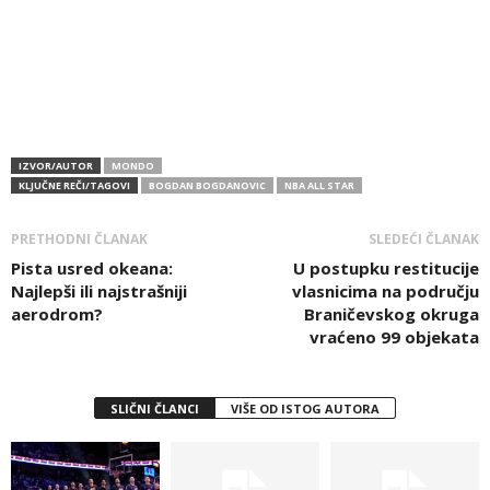
IZVOR/AUTOR
MONDO
KLJUČNE REČI/TAGOVI
BOGDAN BOGDANOVIC
NBA ALL STAR
PRETHODNI ČLANAK
SLEDEĆI ČLANAK
Pista usred okeana:
U postupku restitucije
Najlepši ili najstrašniji
vlasnicima na području
aerodrom?
Braničevskog okruga
vraćeno 99 objekata
SLIČNI ČLANCI
VIŠE OD ISTOG AUTORA