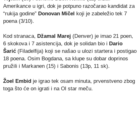
Amerikance u igri, dok je potpuno razočarao kandidat za
“rukija godine”
Donovan Mičel
koji je zabeležio tek 7
poena (3/10).
Kod stranaca,
Džamal Marej
(Denver) je imao 21 poen,
6 skokova i 7 asistencija, dok je solidan bio i
Dario
Šarić
(Filadelfija) koji se našao u ulozi startera i postigao
18 poena. Osim Bogdana, sa klupe su dobar doprinos
pružili i Markanen (15) i Sabonis (13p, 11 sk).
Žoel Embid
je igrao tek osam minuta, prvenstveno zbog
toga što će on igrati i na Ol star meču.