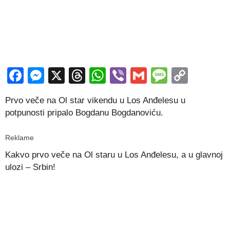
Facebook
Messenger
X
Threads
WhatsApp
Viber
Gmail
Messag
Copy
Link
Prvo veče na Ol star vikendu u Los Anđelesu u
potpunosti pripalo Bogdanu Bogdanoviću.
Reklame
Kakvo prvo veče na Ol staru u Los Anđelesu, a u glavnoj
ulozi – Srbin!