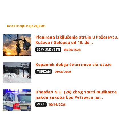
POSLEDNJE OBJAVLJENO
Planirana isključenja struje u Požarevcu,
Kučevu i Golupcu od 10. do...
SERVISNE VESTI
09/08/2026
Kopaonik dobija četiri nove ski-staze
TURIZAM
09/08/2026
Uhapšen N.U. (26) zbog smrti muškarca
nakon sukoba kod Petrovca na...
VESTI
09/08/2026