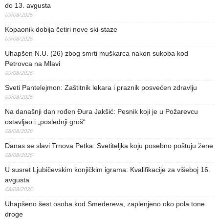
do 13. avgusta
09/08/2026
Kopaonik dobija četiri nove ski-staze
09/08/2026
Uhapšen N.U. (26) zbog smrti muškarca nakon sukoba kod
Petrovca na Mlavi
09/08/2026
Sveti Pantelejmon: Zaštitnik lekara i praznik posvećen zdravlju
09/08/2026
Na današnji dan rođen Đura Jakšić: Pesnik koji je u Požarevcu
ostavljao i „poslednji groš“
08/08/2026
Danas se slavi Trnova Petka: Svetiteljka koju posebno poštuju žene
08/08/2026
U susret Ljubičevskim konjičkim igrama: Kvalifikacije za višeboj 16.
avgusta
08/08/2026
Uhapšeno šest osoba kod Smedereva, zaplenjeno oko pola tone
droge