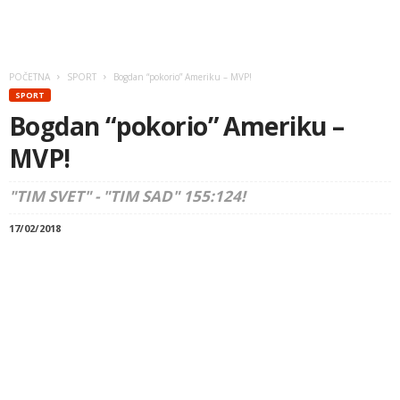
POČETNA
SPORT
Bogdan “pokorio” Ameriku – MVP!
SPORT
Bogdan “pokorio” Ameriku –
MVP!
"TIM SVET" - "TIM SAD" 155:124!
17/02/2018