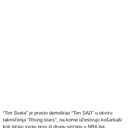
“Tim Sveta” je prosto demolirao “Tim SAD” u okviru
takmičenja “Rising stars”, na kome učestvuju košarkaši
koji igraju svoju prvu ili drugu sezonu u NBA ligi,