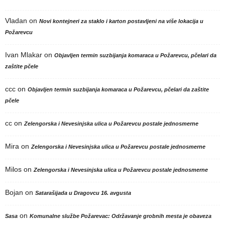
Vladan
on
Novi kontejneri za staklo i karton postavljeni na više lokacija u
Požarevcu
Ivan Mlakar
on
Objavljen termin suzbijanja komaraca u Požarevcu, pčelari da
zaštite pčele
ccc
on
Objavljen termin suzbijanja komaraca u Požarevcu, pčelari da zaštite
pčele
cc
on
Zelengorska i Nevesinjska ulica u Požarevcu postale jednosmerne
Mira
on
Zelengorska i Nevesinjska ulica u Požarevcu postale jednosmerne
Milos
on
Zelengorska i Nevesinjska ulica u Požarevcu postale jednosmerne
Bojan
on
Satarašijada u Dragovcu 16. avgusta
on
Sasa
Komunalne službe Požarevac: Održavanje grobnih mesta je obaveza