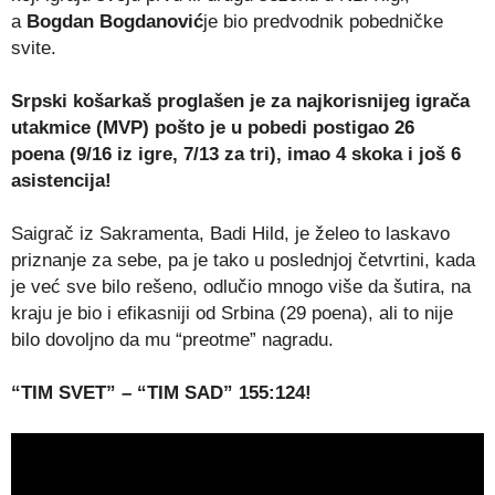
a
Bogdan Bogdanović
je bio predvodnik pobedničke
svite.
Srpski košarkaš proglašen je za najkorisnijeg igrača
utakmice (MVP) pošto je u pobedi postigao 26
poena (9/16 iz igre, 7/13 za tri), imao 4 skoka i još 6
asistencija!
Saigrač iz Sakramenta, Badi Hild, je želeo to laskavo
priznanje za sebe, pa je tako u poslednjoj četvrtini, kada
je već sve bilo rešeno, odlučio mnogo više da šutira, na
kraju je bio i efikasniji od Srbina (29 poena), ali to nije
bilo dovoljno da mu “preotme” nagradu.
“TIM SVET” – “TIM SAD” 155:124!