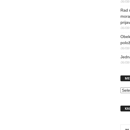
06/08
Rad 
mora
prija
06/08
Obel
polo
06/08
Jedna
06/08
ME
MEN
KA