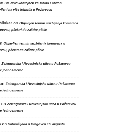
an
on
Novi kontejneri za staklo i karton
ljeni na više lokacija u Požarevcu
 Mlakar
on
Objavljen termin suzbijanja komaraca
revcu, pčelari da zaštite pčele
n
Objavljen termin suzbijanja komaraca u
vcu, pčelari da zaštite pčele
n
Zelengorska i Nevesinjska ulica u Požarevcu
le jednosmerne
on
Zelengorska i Nevesinjska ulica u Požarevcu
le jednosmerne
on
Zelengorska i Nevesinjska ulica u Požarevcu
le jednosmerne
n
on
Satarašijada u Dragovcu 16. avgusta