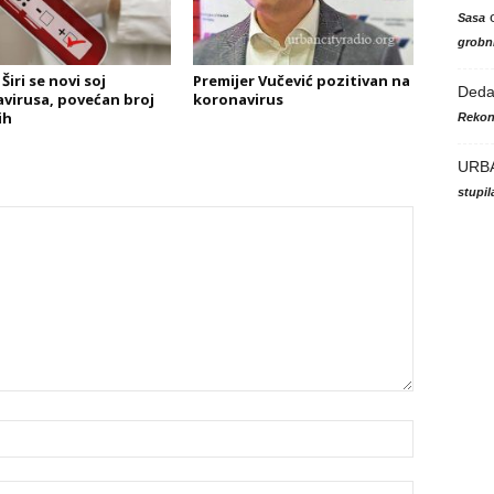
Sasa
grobni
Širi se novi soj
Premijer Vučević pozitivan na
Ded
virusa, povećan broj
koronavirus
ih
Rekon
URB
stupi