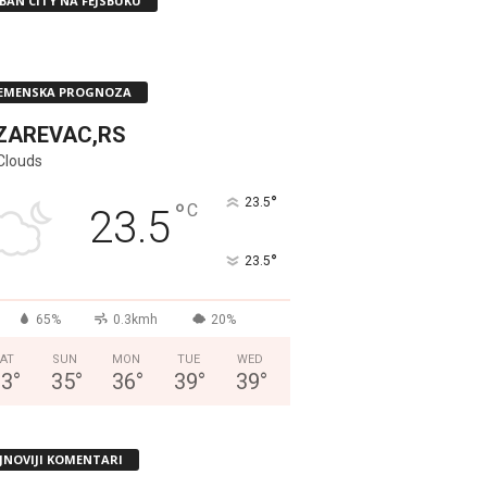
BAN CITY NA FEJSBUKU
EMENSKA PROGNOZA
ZAREVAC,RS
Clouds
°
23.5
°
C
23.5
°
23.5
65%
0.3kmh
20%
AT
SUN
MON
TUE
WED
33
°
35
°
36
°
39
°
39
°
JNOVIJI KOMENTARI