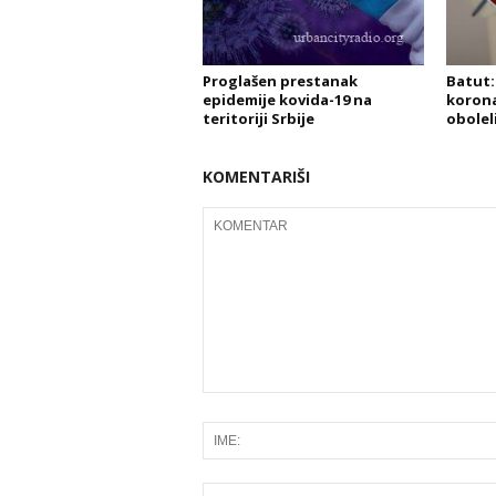
Proglašen prestanak
Batut: 
epidemije kovida-19 na
korona
teritoriji Srbije
obolel
KOMENTARIŠI