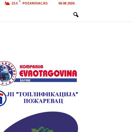
C
POZAREVAC,RS
06.08.2026.
23.5