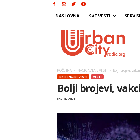
NASLOVNA
SVE VESTI
SERVIS
Urban
City
POČETNA
NACIONALNE VESTI
Bolji brojevi, vakc
NACIONALNE VESTI
VESTI
Bolji brojevi, vak
09/04/2021