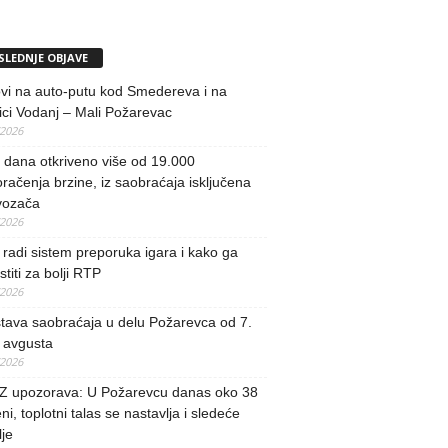
SLEDNJE OBJAVE
vi na auto-putu kod Smedereva i na
ci Vodanj – Mali Požarevac
/2026
i dana otkriveno više od 19.000
račenja brzine, iz saobraćaja isključena
vozača
/2026
radi sistem preporuka igara i kako ga
stiti za bolji RTP
/2026
tava saobraćaja u delu Požarevca od 7.
 avgusta
/2026
 upozorava: U Požarevcu danas oko 38
ni, toplotni talas se nastavlja i sledeće
je