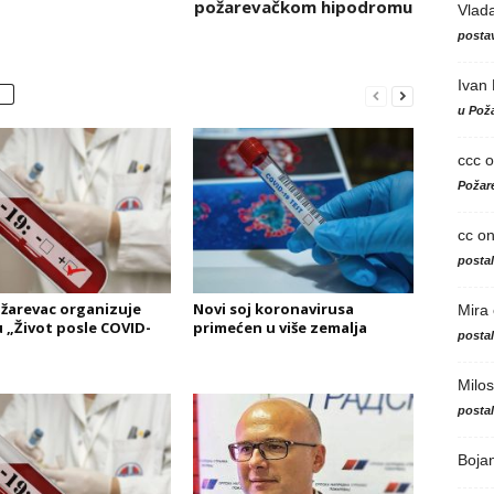
požarevačkom hipodromu
Vlad
postav
Ivan
u Poža
ccc
o
Požare
cc
o
posta
žarevac organizuje
Novi soj koronavirusa
Mira
u „Život posle COVID-
primećen u više zemalja
posta
Milos
posta
Boja