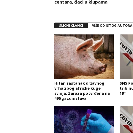
centara, đaci u klupama
SLIČNI ČLANCI
VIŠE OD ISTOG AUTORA
Hitan sastanak državnog
SNS Po
vrha zbog afričke kuge
tribin
svinja: Zaraza potvrđena na
19“
496 gazdinstava