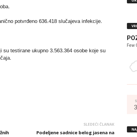
UR
soba.
anično potvrđeno 636.418 slučajeva infekcije.
VR
PO
Few 
ji su testirane ukupno 3.563.364 osobe koje su
učaja.
S
SLEDEĆI ČLANAK
NA
žnih
Podeljene sadnice belog jasena na