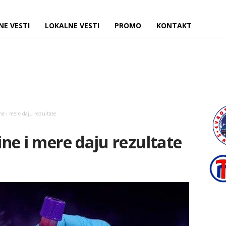
NE VESTI
LOKALNE VESTI
PROMO
KONTAKT
ine i mere daju rezultate
cine i mere daju rezultate