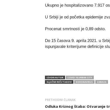
Ukupno je hospitalizovano 7.917 o
U Srbiji je od početka epidemije zv
Procenat smrtnosti je 0,89 odsto.
Do 15 časova 9. aprila 2021. u Srbi
ispunjavale kriterijume definicije sl
IZVOR/AUTOR
COVID 19,URBAN CITY
KLJUČNE REČI/TAGOVI
KORONAVIRUS
ZARAZA
PRETHODNI ČLANAK
Odluka Kriznog štaba: Otvaranje tr