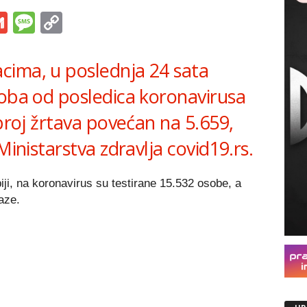
s
tsApp
iber
Gmail
Message
Copy
Link
cima, u poslednja 24 sata
soba od posledica koronavirusa
 broj žrtava povećan na 5.659,
Ministarstva zdravlja covid19.rs.
ji, na koronavirus su testirane 15.532 osobe, a
aze.