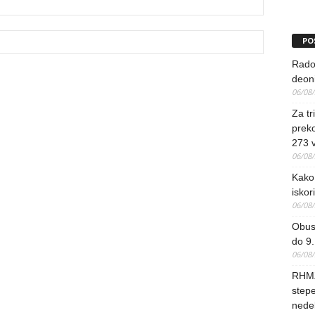
PO
Rado
deoni
06/08
Za tr
preko
273 
06/08
Kako 
iskori
06/08
Obus
do 9.
06/08
RHMZ
stepe
nedel