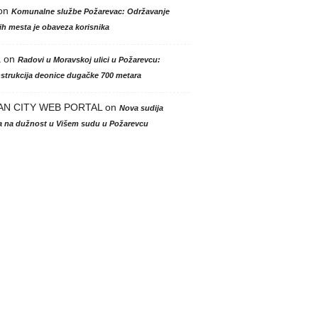
on
Komunalne službe Požarevac: Održavanje
h mesta je obaveza korisnika
a
on
Radovi u Moravskoj ulici u Požarevcu:
strukcija deonice dugačke 700 metara
AN CITY WEB PORTAL
on
Nova sudija
la na dužnost u Višem sudu u Požarevcu