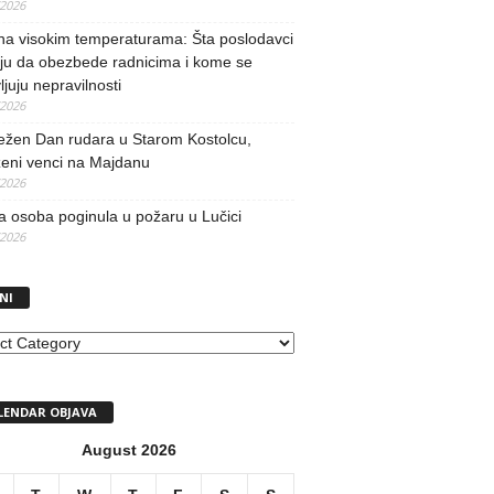
/2026
na visokim temperaturama: Šta poslodavci
ju da obezbede radnicima i kome se
vljuju nepravilnosti
/2026
ežen Dan rudara u Starom Kostolcu,
ženi venci na Majdanu
/2026
 osoba poginula u požaru u Lučici
/2026
NI
I
LENDAR OBJAVA
August 2026