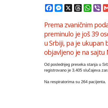
Facebook
Messenger
X
Thread
Wha
V
Prema zvaničnim poda
preminulo je još 39 o
u Srbiji, pa je ukupan
objavljeno je na sajtu 
Od poslednjeg preseka stanja u Srbi
registrovano je 3.405 slučajeva zar
Na respiratorima su 264 pacijenta.