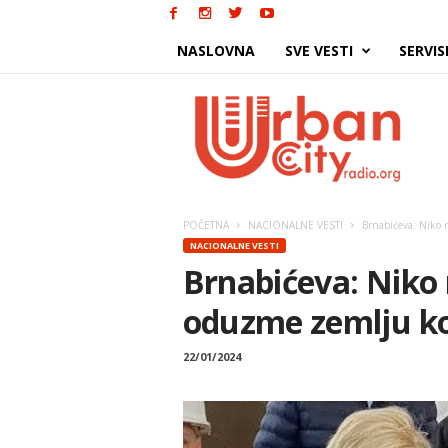
NASLOVNA
SVE VESTI
SERVIS
Urban
City
POČETNA
NACIONALNE VESTI
Brnabićeva: Niko 
NACIONALNE VESTI
Brnabićeva: Niko 
oduzme zemlju ko
22/01/2024