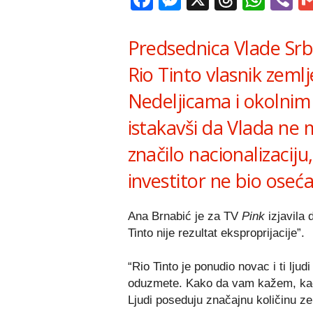
Predsednica Vlade Srbij
Rio Tinto vlasnik zeml
Nedeljicama i okolnim
istakavši da Vlada ne
značilo nacionalizaciju
investitor ne bio oseća
Ana Brnabić je za TV
Pink
izjavila
Tinto nije rezultat eksproprijacije”.
“Rio Tinto je ponudio novac i ti lju
oduzmete. Kako da vam kažem, kada 
Ljudi poseduju značajnu količinu ze