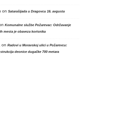
n
on
Satarašijada u Dragovcu 16. avgusta
on
Komunalne službe Požarevac: Održavanje
h mesta je obaveza korisnika
a
on
Radovi u Moravskoj ulici u Požarevcu:
strukcija deonice dugačke 700 metara