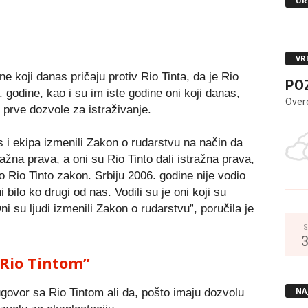
UR
VR
 koji danas pričaju protiv Rio Tinta, da je Rio
PO
 godine, kao i su im iste godine oni koji danas,
Over
li prve dozvole za istraživanje.
s i ekipa izmenili Zakon o rudarstvu na način da
ažna prava, a oni su Rio Tinto dali istražna prava,
o Rio Tinto zakon. Srbiju 2006. godine nije vodio
bilo ko drugi od nas. Vodili su je oni koji su
ni su ljudi izmenili Zakon o rudarstvu”, poručila je
S
Rio Tintom”
NA
govor sa Rio Tintom ali da, pošto imaju dozvolu