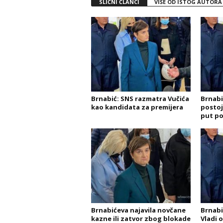
SLIČNI ČLANCI
VIŠE OD ISTOG AUTORA
Brnabić: SNS razmatra Vučića
Brnabi
kao kandidata za premijera
postoje
put p
Brnabićeva najavila novčane
Brnabi
kazne ili zatvor zbog blokade
Vladi 