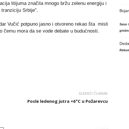
acija litijuma značila mnogo bržu zelenu energiju i
tranziciju Srbije”.
Boja
dar Vučić potpuno jasno i otvoreno rekao šta misli
Sasa
to o čemu mora da se vode debate u budućnosti.
grobni
Ded
Rekon
SLEDEĆI ČLANAK
Posle ledenog jutra +6°C u Požarevcu