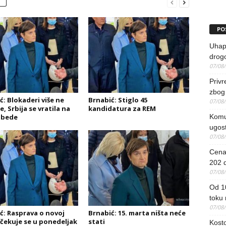
PO
Uhapš
drog
07/08
Priv
zbog 
ć: Blokaderi više ne
Brnabić: Stiglo 45
07/08
, Srbija se vratila na
kandidatura za REM
obede
Komun
ugost
07/08
Cena 
202 d
07/08
Od 1
toku
07/08
ć: Rasprava o novoj
Brnabić: 15. marta ništa neće
očekuje se u ponedeljak
stati
Kosto