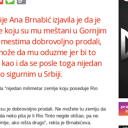
Link
e Ana Brnabić izjavila je da je
je koju su mu meštani u Gornjim
 mestima dobrovoljno prodali,
 može da mu oduzme jer bi to
, kao i da se posle toga nijedan
o sigurnim u Srbiji.
 da “nijedan milimetar zemlje koju poseduje Rio
di su je dobrovoljno prodali. Ne možete tu zemlju da
neko pita je li Rio Tinto negde otišao, pa ne.
mlje, ako ništa drugo”, rekla je Brnabićeva.