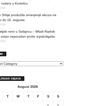
 rudara u Kostolcu
/2026
 Srbije produžila smanjenje akciza na
o do 16. avgusta
/2026
teljski remi u Svilajncu – Mladi Radnik
ostao neporažen protiv srpskoligaša
/2026
NI
I
LENDAR OBJAVA
August 2026
T
W
T
F
S
S
1
2