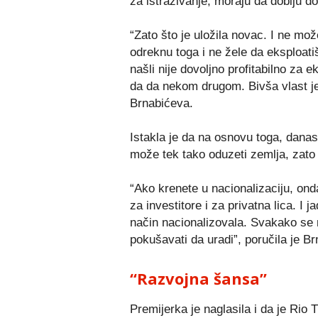
za istraživanje, moraju da dobiju d
“Zato što je uložila novac. I ne mo
odreknu toga i ne žele da eksploatiš
našli nije dovoljno profitabilno za 
da da nekom drugom. Bivša vlast j
Brnabićeva.
Istakla je da na osnovu toga, danas 
može tek tako oduzeti zemlja, zato š
“Ako krenete u nacionalizaciju, ond
za investitore i za privatna lica. I j
način nacionalizovala. Svakako se
pokušavati da uradi”, poručila je B
“Razvojna šansa”
Premijerka je naglasila i da je Rio