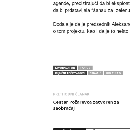
agende, precizirajući da bi eksploat
da bi prdstavljala “šansu za zelenu 
Dodala je da je predsednik Aleksan
o tom projektu, kao i da je to neš
IZVOR/AUTOR
TANJUG
KLJUČNE REČI/TAGOVI
BRNABIĆ
RIO TINTO
PRETHODNI ČLANAK
Centar Požarevca zatvoren za
saobraćaj