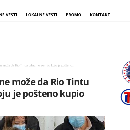
NE VESTI
LOKALNE VESTI
PROMO
KONTAKT
ne može da Rio Tintu oduzme zemlju koju je pošteno...
ne može da Rio Tintu
ju je pošteno kupio