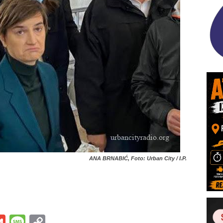
ANA BRNABIĆ, Foto: Urban City / I.P.
s
tsApp
iber
Gmail
Message
Copy