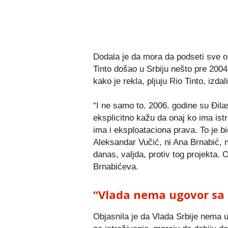
Dodala je da mora da podseti sve one
Tinto došao u Srbiju nešto pre 2004.
kako je rekla, pljuju Rio Tinto, izda
“I ne samo to. 2006. godine su Đila
eksplicitno kažu da onaj ko ima istr
ima i eksploataciona prava. To je bi
Aleksandar Vučić, ni Ana Brnabić, ni 
danas, valjda, protiv tog projekta. O
Brnabićeva.
“Vlada nema ugovor sa 
Objasnila je da Vlada Srbije nema u