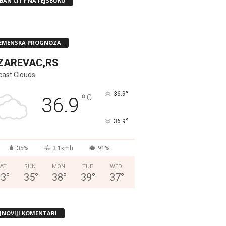
BAN CITY NA FEJSBUKU
EMENSKA PROGNOZA
ZAREVAC,RS
cast Clouds
°
36.9
°
C
36.9
°
36.9
35%
3.1kmh
91%
AT
SUN
MON
TUE
WED
33
°
35
°
38
°
39
°
37
°
JNOVIJI KOMENTARI