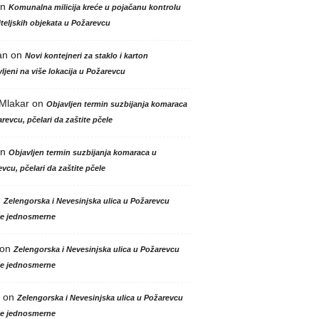
n
Komunalna milicija kreće u pojačanu kontrolu
teljskih objekata u Požarevcu
an
on
Novi kontejneri za staklo i karton
ljeni na više lokacija u Požarevcu
 Mlakar
on
Objavljen termin suzbijanja komaraca
revcu, pčelari da zaštite pčele
n
Objavljen termin suzbijanja komaraca u
vcu, pčelari da zaštite pčele
n
Zelengorska i Nevesinjska ulica u Požarevcu
le jednosmerne
on
Zelengorska i Nevesinjska ulica u Požarevcu
le jednosmerne
on
Zelengorska i Nevesinjska ulica u Požarevcu
le jednosmerne