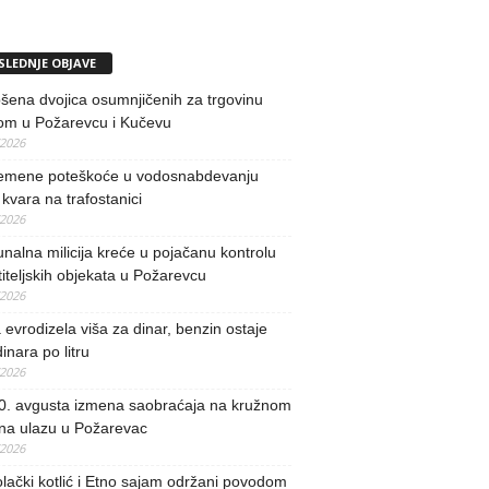
SLEDNJE OBJAVE
ena dvojica osumnjičenih za trgovinu
om u Požarevcu i Kučevu
/2026
remene poteškoće u vodosnabdevanju
kvara na trafostanici
/2026
alna milicija kreće u pojačanu kontrolu
iteljskih objekata u Požarevcu
/2026
evrodizela viša za dinar, benzin ostaje
inara po litru
/2026
0. avgusta izmena saobraćaja na kružnom
 na ulazu u Požarevac
/2026
lački kotlić i Etno sajam održani povodom