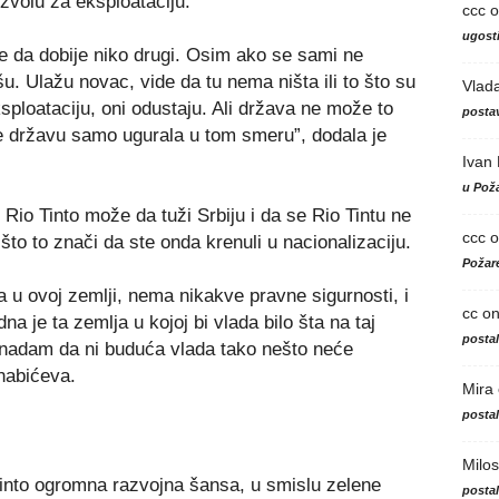
ozvolu za eksploataciju.
ccc
o
ugosti
že da dobije niko drugi. Osim ako se sami ne
u. Ulažu novac, vide da tu nema ništa ili to što su
Vlad
eksploataciju, oni odustaju. Ali država ne može to
postav
e državu samo ugurala u tom smeru”, dodala je
Ivan
u Poža
Rio Tinto može da tuži Srbiju i da se Rio Tintu ne
ccc
o
to to znači da ste onda krenuli u nacionalizaciju.
Požare
a u ovoj zemlji, nema nikakve pravne sigurnosti, i
cc
o
adna je ta zemlja u kojoj bi vlada bilo šta na taj
posta
 nadam da ni buduća vlada tako nešto neće
rnabićeva.
Mira
posta
Milos
 Tinto ogromna razvojna šansa, u smislu zelene
posta