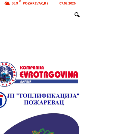
C
POZAREVAC,RS
07.08.2026.
36.9