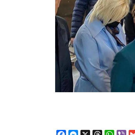
Facebook
Messenger
X
Thread
Wha
V