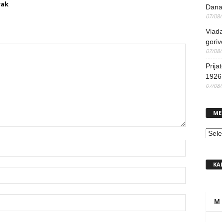
rak
Dana
07/08
Vlada
goriv
07/08
Prija
1926 
07/08
ME
MEN
KA
M