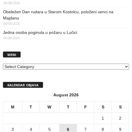
06/08/2026
Obeležen Dan rudara u Starom Kostolcu, položeni venci na
Majdanu
06/08/2026
Jedna osoba poginula u požaru u Lučici
06/08/2026
MENI
MENI
KALENDAR OBJAVA
August 2026
M
T
W
T
F
S
S
1
2
3
4
5
6
7
8
9