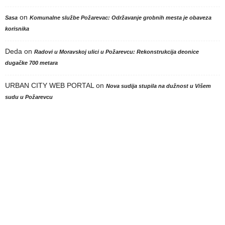
on
Sasa
Komunalne službe Požarevac: Održavanje grobnih mesta je obaveza
korisnika
Deda
on
Radovi u Moravskoj ulici u Požarevcu: Rekonstrukcija deonice
dugačke 700 metara
URBAN CITY WEB PORTAL
on
Nova sudija stupila na dužnost u Višem
sudu u Požarevcu