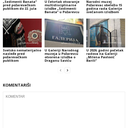
„Sedimenti Banata“
U četvrtak otvaranje
Narodni muzej
pred požarevačkom
multidisciplinarne
Požarevac obeležio 15
publikom do 22. jula
izložbe „Sedimenti
godina rada Galerije
Banata” u Požarevcu
svečanom izložbom
Svetsko nematerijalno
U Galeriji Narodnog
U 2026. godini početak
nasleđe pred
muzeja u Požarevcu
radova na Galeriji
požarevačkom
otvorena izložba o
„Milena Pavlović
publikom
Draganu Saviću
Barili“
KOMENTARIŠI