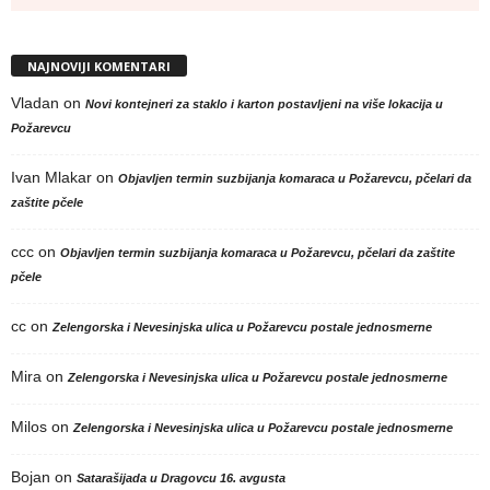
NAJNOVIJI KOMENTARI
Vladan
on
Novi kontejneri za staklo i karton postavljeni na više lokacija u
Požarevcu
Ivan Mlakar
on
Objavljen termin suzbijanja komaraca u Požarevcu, pčelari da
zaštite pčele
ccc
on
Objavljen termin suzbijanja komaraca u Požarevcu, pčelari da zaštite
pčele
cc
on
Zelengorska i Nevesinjska ulica u Požarevcu postale jednosmerne
Mira
on
Zelengorska i Nevesinjska ulica u Požarevcu postale jednosmerne
Milos
on
Zelengorska i Nevesinjska ulica u Požarevcu postale jednosmerne
Bojan
on
Satarašijada u Dragovcu 16. avgusta