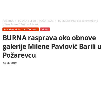
POČETNA
LOKALNE VESTI // POŽAREVAC
BURNA rasprava oko obnove galerije
Milene Pavlović Barili u Požarevcu
LOKALNE VESTI // POŽAREVAC
VESTI
BURNA rasprava oko obnove
galerije Milene Pavlović Barili u
Požarevcu
27/08/2019