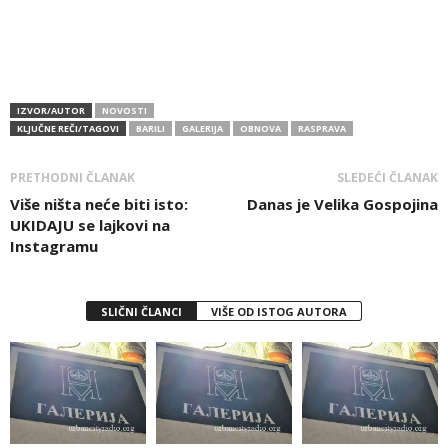
IZVOR/AUTOR
NOVOSTI
KLJUČNE REČI/TAGOVI
BARILI
GALERIJA
OBNOVA
RASPRAVA
PRETHODNI ČLANAK
SLEDEĆI ČLANAK
Više ništa neće biti isto:
Danas je Velika Gospojina
UKIDAJU se lajkovi na
Instagramu
SLIČNI ČLANCI
VIŠE OD ISTOG AUTORA