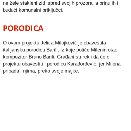
ne žele stakleni zid ispred svojih prozora, a brinu ih i
budući komunalni priključci.
PORODICA
O ovom projektu Jelica Milojković je obavestila
italijansku porodicu Barili, iz koje potiče Milenin otac,
kompozitor Bruno Barili. Građani su rekli da će o
projektu obavestiti i porodicu Karađorđević, jer Milena
pripada i njima, preko svoje majke.