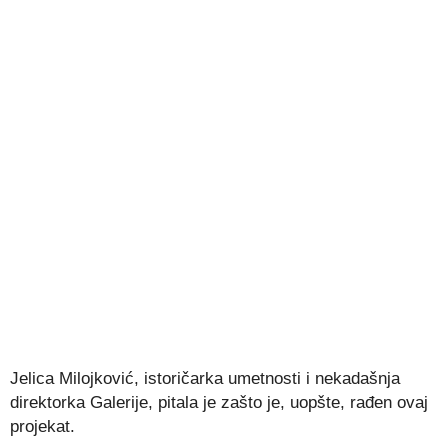
Jelica Milojković, istoričarka umetnosti i nekadašnja
direktorka Galerije, pitala je zašto je, uopšte, rađen ovaj
projekat.