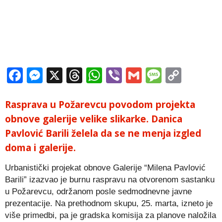
Facebook
Messenger
X
Threads
WhatsApp
Viber
Gmail
Messag
Copy
Link
Rasprava u Požarevcu povodom projekta
obnove galerije velike slikarke. Danica
Pavlović Barili želela da se ne menja izgled
doma i galerije.
Urbanistički projekat obnove Galerije “Milena Pavlović
Barili” izazvao je burnu raspravu na otvorenom sastanku
u Požarevcu, održanom posle sedmodnevne javne
prezentacije. Na prethodnom skupu, 25. marta, izneto je
više primedbi, pa je gradska komisija za planove naložila