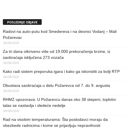
POSLEDNJE OBJAVE
Radovi na auto-putu kod Smedereva i na deonici Vodanj – Mali
Požarevac
06/08/2026
Za tri dana otkriveno više od 19.000 prekoračenja brzine, iz
saobraćaja isključena 273 vozača
06/08/2026
Kako radi sistem preporuka igara i kako ga iskoristiti za bolji RTP
06/08/2026
Obustava saobraćaja u delu Požarevca od 7. do 9. avgusta
06/08/2026
RHMZ upozorava: U Požarevcu danas oko 38 stepeni, toplotni
talas se nastavlja i sledeće nedelje
06/08/2026
Rad na visokim temperaturama: Šta poslodavci moraju da
obezbede radnicima i kome se prijavljuju nepravilnosti