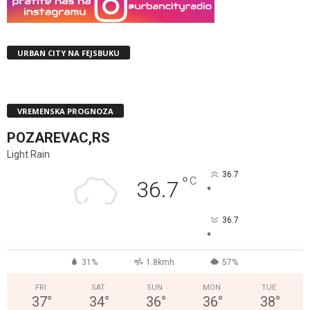
URBAN CITY NA FEJSBUKU
VREMENSKA PROGNOZA
POZAREVAC,RS
Light Rain
36.7
°
C
36.7
°
36.7
°
31%
1.8kmh
57%
FRI
SAT
SUN
MON
TUE
37
°
34
°
36
°
36
°
38
°