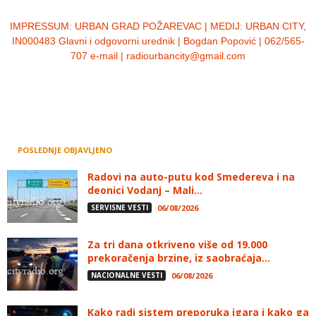
IMPRESSUM:
URBAN GRAD POŽAREVAC | MEDIJ: URBAN CITY,
IN000483 Glavni i odgovorni urednik | Bogdan Popović | 062/565-
707 e-mail | radiourbancity@gmail.com
POSLEDNJE OBJAVLJENO
Radovi na auto-putu kod Smedereva i na
deonici Vodanj – Mali...
SERVISNE VESTI
06/08/2026
Za tri dana otkriveno više od 19.000
prekoračenja brzine, iz saobraćaja...
NACIONALNE VESTI
06/08/2026
Kako radi sistem preporuka igara i kako ga