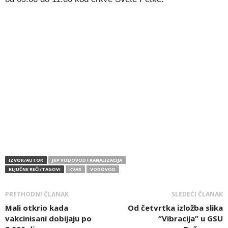
IZVOR/AUTOR
JKP VODOVOD I KANALIZACIJA
KLJUČNE REČI/TAGOVI
KVAR
VODOVOD
PRETHODNI ČLANAK
SLEDEĆI ČLANAK
Mali otkrio kada
Od četvrtka izložba slika
vakcinisani dobijaju po
“Vibracija” u GSU