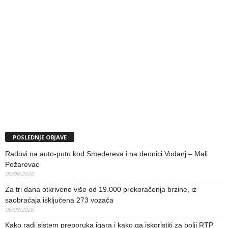
POSLEDNJE OBJAVE
Radovi na auto-putu kod Smedereva i na deonici Vodanj – Mali
Požarevac
06/08/2026
Za tri dana otkriveno više od 19.000 prekoračenja brzine, iz
saobraćaja isključena 273 vozača
06/08/2026
Kako radi sistem preporuka igara i kako ga iskoristiti za bolji RTP