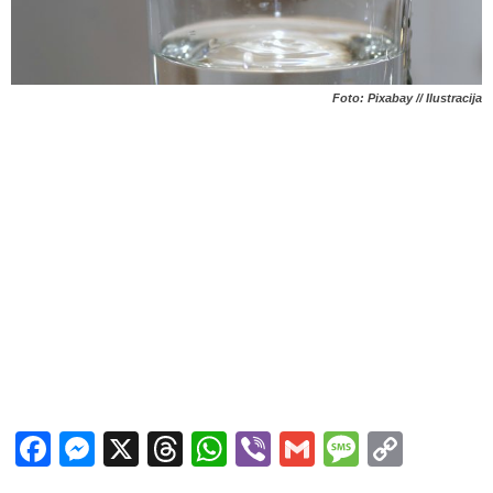
Foto: Pixabay // Ilustracija
Facebook
Messenger
X
Threads
WhatsApp
Viber
Gmail
Messag
Copy
Link