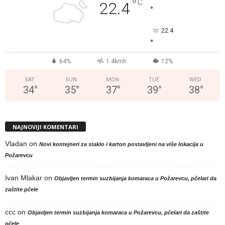
°
C
22.4
°
22.4
°
64%
1.4kmh
12%
SAT
SUN
MON
TUE
WED
34
°
35
°
37
°
39
°
38
°
NAJNOVIJI KOMENTARI
Vladan
on
Novi kontejneri za staklo i karton postavljeni na više lokacija u
Požarevcu
Ivan Mlakar
on
Objavljen termin suzbijanja komaraca u Požarevcu, pčelari da
zaštite pčele
ccc
on
Objavljen termin suzbijanja komaraca u Požarevcu, pčelari da zaštite
pčele