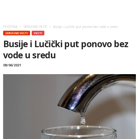
POČETNA
SERVISNE VESTI
Busije i Lučički put ponovo bez vode u sredu
SERVISNE VESTI
VESTI
Busije i Lučički put ponovo bez
vode u sredu
08/06/2021