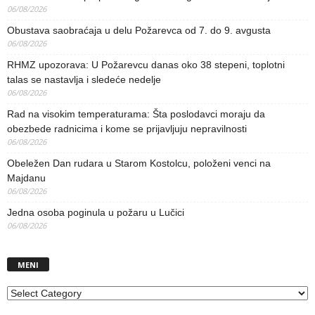
06/08/2026
Obustava saobraćaja u delu Požarevca od 7. do 9. avgusta
06/08/2026
RHMZ upozorava: U Požarevcu danas oko 38 stepeni, toplotni
talas se nastavlja i sledeće nedelje
06/08/2026
Rad na visokim temperaturama: Šta poslodavci moraju da
obezbede radnicima i kome se prijavljuju nepravilnosti
06/08/2026
Obeležen Dan rudara u Starom Kostolcu, položeni venci na
Majdanu
06/08/2026
Jedna osoba poginula u požaru u Lučici
06/08/2026
MENI
MENI