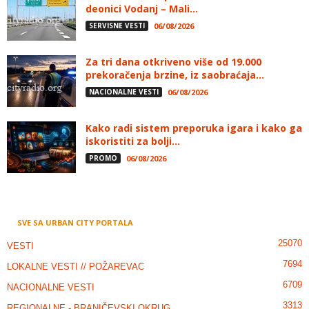
deonici Vodanj – Mali...
SERVISNE VESTI
06/08/2026
Za tri dana otkriveno više od 19.000
prekoračenja brzine, iz saobraćaja...
NACIONALNE VESTI
06/08/2026
Kako radi sistem preporuka igara i kako ga
iskoristiti za bolji...
PROMO
06/08/2026
SVE SA URBAN CITY PORTALA
25070
VESTI
7694
LOKALNE VESTI // POŽAREVAC
6709
NACIONALNE VESTI
3313
REGIONALNE - BRANIČEVSKI OKRUG