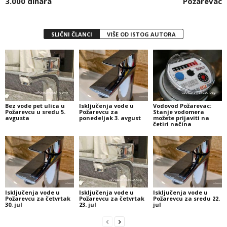
3.000 dinara
Požarevac
SLIČNI ČLANCI
VIŠE OD ISTOG AUTORA
Bez vode pet ulica u
Isključenja vode u
Vodovod Požarevac:
Požarevcu u sredu 5.
Požarevcu za
Stanje vodomera
avgusta
ponedeljak 3. avgust
možete prijaviti na
četiri načina
Isključenja vode u
Isključenja vode u
Isključenja vode u
Požarevcu za četvrtak
Požarevcu za četvrtak
Požarevcu za sredu 22.
30. jul
23. jul
jul