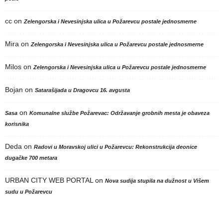
cc
on
Zelengorska i Nevesinjska ulica u Požarevcu postale jednosmerne
Mira
on
Zelengorska i Nevesinjska ulica u Požarevcu postale jednosmerne
Milos
on
Zelengorska i Nevesinjska ulica u Požarevcu postale jednosmerne
Bojan
on
Satarašijada u Dragovcu 16. avgusta
on
Sasa
Komunalne službe Požarevac: Održavanje grobnih mesta je obaveza
korisnika
Deda
on
Radovi u Moravskoj ulici u Požarevcu: Rekonstrukcija deonice
dugačke 700 metara
URBAN CITY WEB PORTAL
on
Nova sudija stupila na dužnost u Višem
sudu u Požarevcu