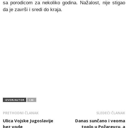
sa porodicom za nekoliko godina. Nažalost, nije stigao
da je završi i sredi do kraja.
IZVOR/AUTOR
I.M.
PRETHODNI ČLANAK
SLEDEĆI ČLANAK
Ulica Vojske Jugoslavije
Danas sunčano i veoma
bez vode
toplo u Požarevcu, a