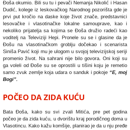
Đoša okumio. Bili su tu i pevači Nemanja Nikolić i Hasan
Dudić, kolege iz leskovačkog Narodnog pozorišta gde je
prvi put kročio na daske koje život znače, predstavnici
lesovačke i vlasotinačke lokalne samouprave, kao i
nekoliko prijatelja sa kojima se Đoša družio radeći kao
voditelj na Televiziji Hepi. Pronele su se i glasine da je
Đošu na vlasotinačkom groblju dočekao i scenarista
Siniša Pavić koji mu je ulogom u svojoj televizijskoj seriji
promenio život. Na sahrani nije bilo govora. Oni koji su
ga voleli od Đoše su se oprostili u tišini koju je remetio
samo zvuk zemlje koja udara o sanduk i pokoje
“E, moj
Bogi”.
POČEO DA ZIDA KUĆU
Bata Đoša, kako su svi zvali Mitića, pre pet godina
počeo je da zida kuću, u dvorištu kraj porodičnog doma u
Vlasotincu. Kako kažu komšije, planirao je da u nju pređe