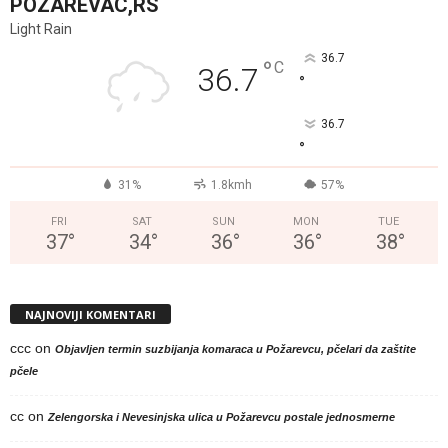
POZAREVAC,RS
Light Rain
36.7
°
C
36.7
°
36.7
°
31%
1.8kmh
57%
FRI
SAT
SUN
MON
TUE
37
°
34
°
36
°
36
°
38
°
NAJNOVIJI KOMENTARI
ccc
on
Objavljen termin suzbijanja komaraca u Požarevcu, pčelari da zaštite
pčele
cc
on
Zelengorska i Nevesinjska ulica u Požarevcu postale jednosmerne