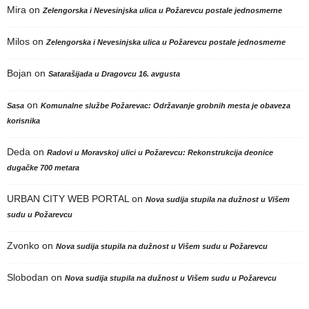
Mira
on
Zelengorska i Nevesinjska ulica u Požarevcu postale jednosmerne
Milos
on
Zelengorska i Nevesinjska ulica u Požarevcu postale jednosmerne
Bojan
on
Satarašijada u Dragovcu 16. avgusta
on
Sasa
Komunalne službe Požarevac: Održavanje grobnih mesta je obaveza
korisnika
Deda
on
Radovi u Moravskoj ulici u Požarevcu: Rekonstrukcija deonice
dugačke 700 metara
URBAN CITY WEB PORTAL
on
Nova sudija stupila na dužnost u Višem
sudu u Požarevcu
Zvonko
on
Nova sudija stupila na dužnost u Višem sudu u Požarevcu
Slobodan
on
Nova sudija stupila na dužnost u Višem sudu u Požarevcu