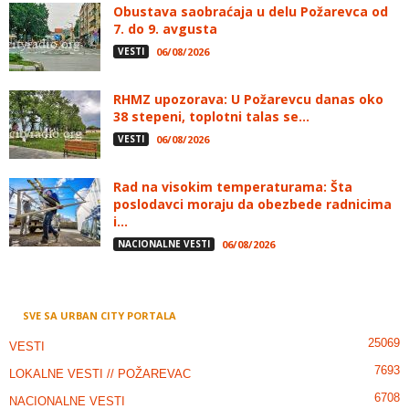
Obustava saobraćaja u delu Požarevca od
7. do 9. avgusta
VESTI
06/08/2026
RHMZ upozorava: U Požarevcu danas oko
38 stepeni, toplotni talas se...
VESTI
06/08/2026
Rad na visokim temperaturama: Šta
poslodavci moraju da obezbede radnicima
i...
NACIONALNE VESTI
06/08/2026
SVE SA URBAN CITY PORTALA
25069
VESTI
7693
LOKALNE VESTI // POŽAREVAC
6708
NACIONALNE VESTI