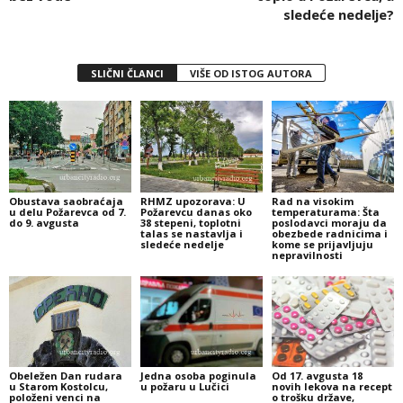
sledeće nedelje?
SLIČNI ČLANCI
VIŠE OD ISTOG AUTORA
Obustava saobraćaja
RHMZ upozorava: U
Rad na visokim
u delu Požarevca od 7.
Požarevcu danas oko
temperaturama: Šta
do 9. avgusta
38 stepeni, toplotni
poslodavci moraju da
talas se nastavlja i
obezbede radnicima i
sledeće nedelje
kome se prijavljuju
nepravilnosti
Obeležen Dan rudara
Jedna osoba poginula
Od 17. avgusta 18
u Starom Kostolcu,
u požaru u Lučici
novih lekova na recept
položeni venci na
o trošku države,