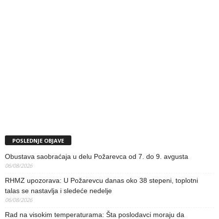
POSLEDNJE OBJAVE
Obustava saobraćaja u delu Požarevca od 7. do 9. avgusta
06/08/2026
RHMZ upozorava: U Požarevcu danas oko 38 stepeni, toplotni
talas se nastavlja i sledeće nedelje
06/08/2026
Rad na visokim temperaturama: Šta poslodavci moraju da