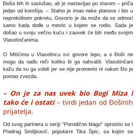
Đoša bih ih saslušao, ali je nastavljao po starom – priča
jedan od komšija. – Stalno je imao neke planove i bio u
neprekidnom pokretu. Govorio je da može da se odmori
samo kada dođe u mesto u kojem se rodio. Sada je
došao u svoju večnu kuću i zauvek će biti među svojim
Vlasotinčanima.
O Mitićima u Vlasotincu svi govore lepo, a o Đoši ne
mogu da nađu reči koliko bi ga nahvalili. Vlasotinčani
kažu da su ga voleli jer se nije promenio ni nakon što je
postao zvezda.
– On je za nas uvek bio Bogi Miza i
tako će i ostati
– tvrdi jedan od Đošinih
prijatelja.
Od svog partnera u seriji “Porodično blago” oprostio se i
Predrag Smiljković, popularni Tika Špic, sa kojim se