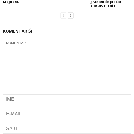
Majdanu
građani će plaćati
znatno manje
KOMENTARIŠI