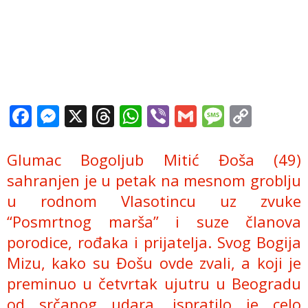
Facebook
Messenger
X
Threads
WhatsApp
Viber
Gmail
Messag
Copy
Link
Glumac Bogoljub Mitić Đoša (49)
sahranjen je u petak na mesnom groblju
u rodnom Vlasotincu uz zvuke
“Posmrtnog marša” i suze članova
porodice, rođaka i prijatelja. Svog Bogija
Mizu, kako su Đošu ovde zvali, a koji je
preminuo u četvrtak ujutru u Beogradu
od srčanog udara, ispratilo je celo