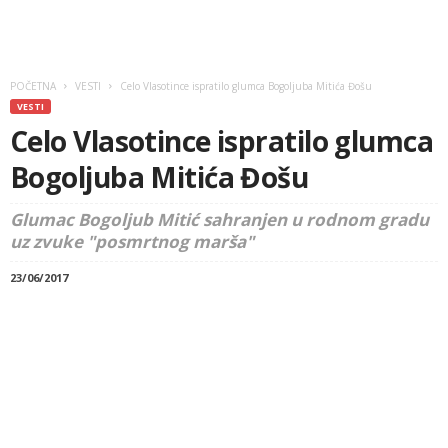
POČETNA
VESTI
Celo Vlasotince ispratilo glumca Bogoljuba Mitića Đošu
VESTI
Celo Vlasotince ispratilo glumca
Bogoljuba Mitića Đošu
Glumac Bogoljub Mitić sahranjen u rodnom gradu
uz zvuke "posmrtnog marša"
23/06/2017