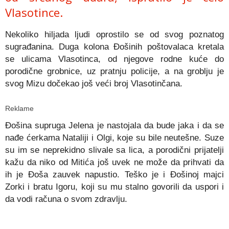
Vlasotince.
Nekoliko hiljada ljudi oprostilo se od svog poznatog
sugrađanina. Duga kolona Đošinih poštovalaca kretala
se ulicama Vlasotinca, od njegove rodne kuće do
porodične grobnice, uz pratnju policije, a na groblju je
svog Mizu dočekao još veći broj Vlasotinčana.
Reklame
Đošina supruga Jelena je nastojala da bude jaka i da se
nađe ćerkama Nataliji i Olgi, koje su bile neutešne. Suze
su im se neprekidno slivale sa lica, a porodični prijatelji
kažu da niko od Mitića još uvek ne može da prihvati da
ih je Đoša zauvek napustio. Teško je i Đošinoj majci
Zorki i bratu Igoru, koji su mu stalno govorili da uspori i
da vodi računa o svom zdravlju.