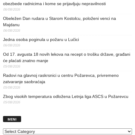
obezbede radnicima i kome se prijavljuju nepravilnosti
06/08/2026
Obeležen Dan rudara u Starom Kostolcu, položeni venci na
Majdanu
06/08/2026
Jedna osoba poginula u požaru u Lučici
06/08/2026
Od 17. avgusta 18 novih lekova na recept o trošku države, građani
će plaćati znatno manje
05/08/2026
Radovi na glavnoj raskrsnici u centru Požarevca, privremeno
zatvaranje saobraćaja
05/08/2026
Zbog visokih temperatura odložena Letnja liga ASCS u Požarevcu
05/08/2026
MENI
MENI