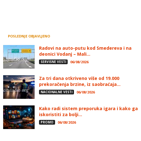
POSLEDNJE OBJAVLJENO
Radovi na auto-putu kod Smedereva i na
deonici Vodanj – Mali...
SERVISNE VESTI
06/08/2026
Za tri dana otkriveno više od 19.000
prekoračenja brzine, iz saobraćaja...
NACIONALNE VESTI
06/08/2026
Kako radi sistem preporuka igara i kako ga
iskoristiti za bolji...
PROMO
06/08/2026