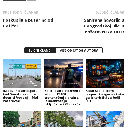
PRETHODNI ČLANAK
SLEDEĆI ČLANAK
Poskupljuje putarina od
Sanirana havarija u
Božića!
Beogradskoj ulici u
Požarevcu /VIDEO/
SLIČNI ČLANCI
VIŠE OD ISTOG AUTORA
Radovi na auto-putu
Za tri dana otkriveno
Kako radi sistem
kod Smedereva i na
više od 19.000
preporuka igara i kako
deonici Vodanj – Mali
prekoračenja brzine,
ga iskoristiti za bolji
Požarevac
iz saobraćaja
RTP
isključena 273 vozača