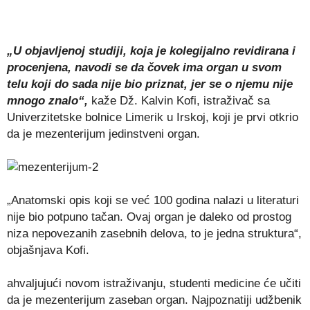
„U objavljenoj studiji, koja je kolegijalno revidirana i
procenjena, navodi se da čovek ima organ u svom
telu koji do sada nije bio priznat, jer se o njemu nije
mnogo znalo“,
kaže Dž. Kalvin Kofi, istraživač sa
Univerzitetske bolnice Limerik u Irskoj, koji je prvi otkrio
da je mezenterijum jedinstveni organ.
„Anatomski opis koji se već 100 godina nalazi u literaturi
nije bio potpuno tačan. Ovaj organ je daleko od prostog
niza nepovezanih zasebnih delova, to je jedna struktura“,
objašnjava Kofi.
ahvaljujući novom istraživanju, studenti medicine će učiti
da je mezenterijum zaseban organ. Najpoznatiji udžbenik