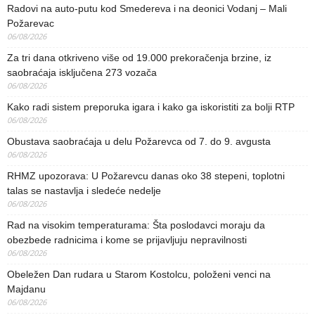
Radovi na auto-putu kod Smedereva i na deonici Vodanj – Mali
Požarevac
06/08/2026
Za tri dana otkriveno više od 19.000 prekoračenja brzine, iz
saobraćaja isključena 273 vozača
06/08/2026
Kako radi sistem preporuka igara i kako ga iskoristiti za bolji RTP
06/08/2026
Obustava saobraćaja u delu Požarevca od 7. do 9. avgusta
06/08/2026
RHMZ upozorava: U Požarevcu danas oko 38 stepeni, toplotni
talas se nastavlja i sledeće nedelje
06/08/2026
Rad na visokim temperaturama: Šta poslodavci moraju da
obezbede radnicima i kome se prijavljuju nepravilnosti
06/08/2026
Obeležen Dan rudara u Starom Kostolcu, položeni venci na
Majdanu
06/08/2026