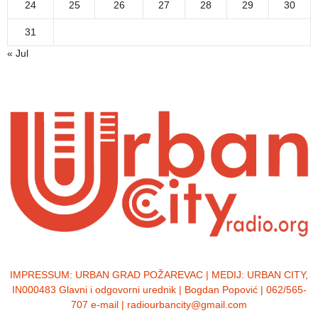
24
25
26
27
28
29
30
31
« Jul
IMPRESSUM:
URBAN GRAD POŽAREVAC | MEDIJ: URBAN CITY,
IN000483 Glavni i odgovorni urednik | Bogdan Popović | 062/565-
707 e-mail | radiourbancity@gmail.com