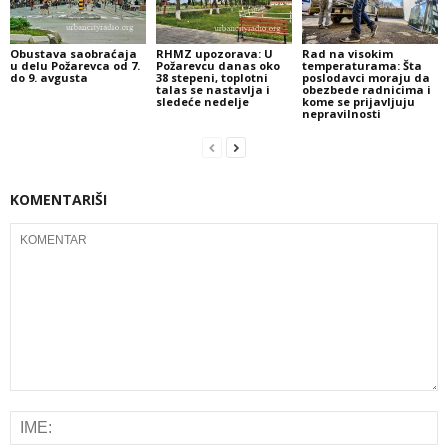
Obustava saobraćaja
RHMZ upozorava: U
Rad na visokim
u delu Požarevca od 7.
Požarevcu danas oko
temperaturama: Šta
do 9. avgusta
38 stepeni, toplotni
poslodavci moraju da
talas se nastavlja i
obezbede radnicima i
sledeće nedelje
kome se prijavljuju
nepravilnosti
KOMENTARIŠI