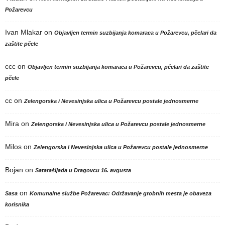
Požarevcu
Ivan Mlakar
on
Objavljen termin suzbijanja komaraca u Požarevcu, pčelari da
zaštite pčele
ccc
on
Objavljen termin suzbijanja komaraca u Požarevcu, pčelari da zaštite
pčele
cc
on
Zelengorska i Nevesinjska ulica u Požarevcu postale jednosmerne
Mira
on
Zelengorska i Nevesinjska ulica u Požarevcu postale jednosmerne
Milos
on
Zelengorska i Nevesinjska ulica u Požarevcu postale jednosmerne
Bojan
on
Satarašijada u Dragovcu 16. avgusta
on
Sasa
Komunalne službe Požarevac: Održavanje grobnih mesta je obaveza
korisnika