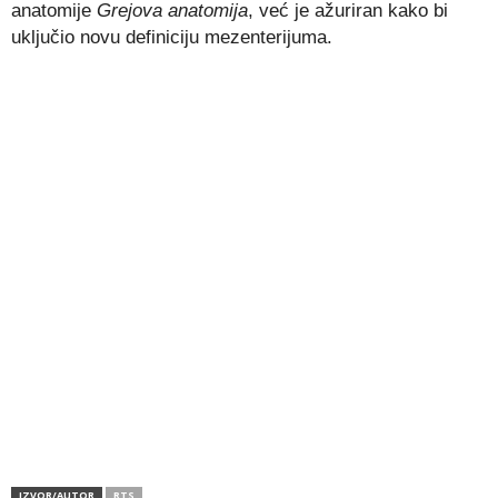
anatomije
Grejova anatomija
, već je ažuriran kako bi
uključio novu definiciju mezenterijuma.
IZVOR/AUTOR
RTS