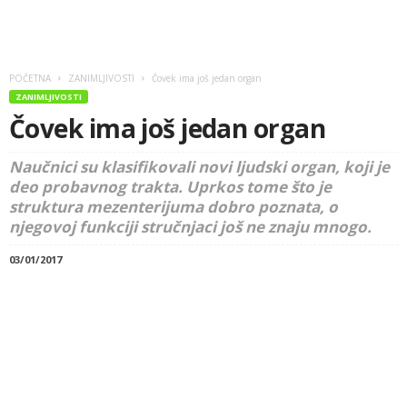
POČETNA
ZANIMLJIVOSTI
Čovek ima još jedan organ
ZANIMLJIVOSTI
Čovek ima još jedan organ
Naučnici su klasifikovali novi ljudski organ, koji je
deo probavnog trakta. Uprkos tome što je
struktura mezenterijuma dobro poznata, o
njegovoj funkciji stručnjaci još ne znaju mnogo.
03/01/2017