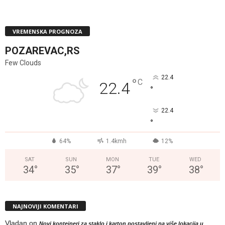
VREMENSKA PROGNOZA
POZAREVAC,RS
Few Clouds
22.4
°
C
22.4
°
22.4
°
64%
1.4kmh
12%
SAT
SUN
MON
TUE
WED
34
°
35
°
37
°
39
°
38
°
NAJNOVIJI KOMENTARI
Vladan
on
Novi kontejneri za staklo i karton postavljeni na više lokacija u