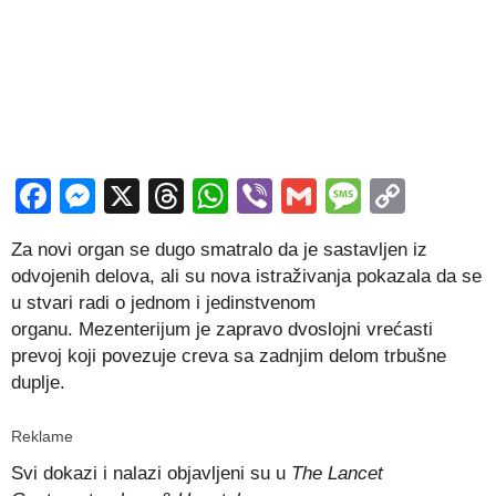
Facebook
Messenger
X
Threads
WhatsApp
Viber
Gmail
Messag
Copy
Link
Za novi organ se dugo smatralo da je sastavljen iz
odvojenih delova, ali su nova istraživanja pokazala da se
u stvari radi o jednom i jedinstvenom
organu. Mezenterijum je zapravo dvoslojni vrećasti
prevoj koji povezuje creva sa zadnjim delom trbušne
duplje.
Reklame
Svi dokazi i nalazi objavljeni su u
The Lancet