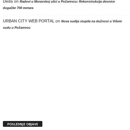
Deda
on
Radovi u Moravskoj ulici u Požarevcu: Rekonstrukcija deonice
dugačke 700 metara
URBAN CITY WEB PORTAL
on
Nova sudija stupila na dužnost u Višem
sudu u Požarevcu
POSLEDNJE OBJAVE