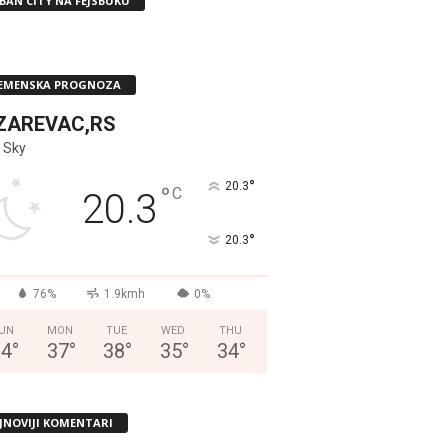
BAN CITY NA FEJSBUKU
EMENSKA PROGNOZA
ZAREVAC,RS
 Sky
°
20.3
°
C
20.3
°
20.3
76%
1.9kmh
0%
UN
MON
TUE
WED
THU
34
°
37
°
38
°
35
°
34
°
JNOVIJI KOMENTARI