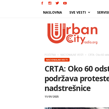
NASLOVNA
SVE VESTI
SERVIS
Urban
City
POČETNA
NACIONALNE VESTI
CRTA: Oko 60 odsto
NACIONALNE VESTI
CRTA: Oko 60 odst
podržava proteste
nadstrešnice
11/01/2025