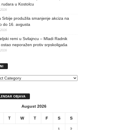
 rudara u Kostolcu
/2026
 Srbije produžila smanjenje akciza na
o do 16. avgusta
/2026
teljski remi u Svilajncu – Mladi Radnik
ostao neporažen protiv srpskoligaša
/2026
NI
I
LENDAR OBJAVA
August 2026
T
W
T
F
S
S
1
2