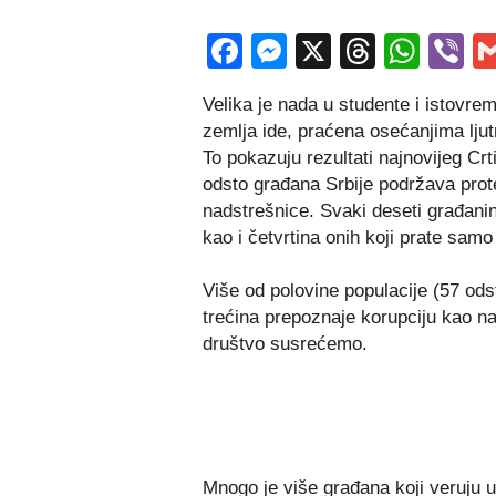
Facebook
Messenger
X
Thread
Wha
V
Velika je nada u studente i istovr
zemlja ide, praćena osećanjima ljut
To pokazuju rezultati najnovijeg Cr
odsto građana Srbije podržava prote
nadstrešnice. Svaki deseti građanin
kao i četvrtina onih koji prate samo 
Više od polovine populacije (57 ods
trećina prepoznaje korupciju kao na
društvo susrećemo.
Mnogo je više građana koji veruju u