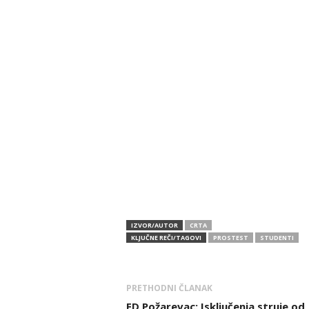
IZVOR/AUTOR
CRTA
KLJUČNE REČI/TAGOVI
PROSTEST
STUDENTI
PRETHODNI ČLANAK
ED Požarevac: Isključenja struje od