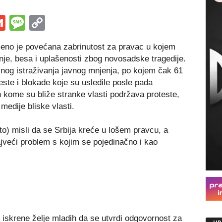
s
tsApp
iber
Gmail
Message
Copy
Link
emeno je povećana zabrinutost za pravac u kojem
nje, besa i uplašenosti zbog novosadske tragedije.
tinog istraživanja javnog mnjenja, po kojem čak 61
ste i blokade koje su usledile posle pada
 kome su bliže stranke vlasti podržava proteste,
medije bliske vlasti.
to) misli da se Srbija kreće u lošem pravcu, a
jveći problem s kojim se pojedinačno i kao
 iskrene želje mladih da se utvrdi odgovornost za