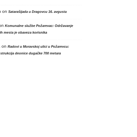
n
on
Satarašijada u Dragovcu 16. avgusta
on
Komunalne službe Požarevac: Održavanje
h mesta je obaveza korisnika
a
on
Radovi u Moravskoj ulici u Požarevcu:
strukcija deonice dugačke 700 metara