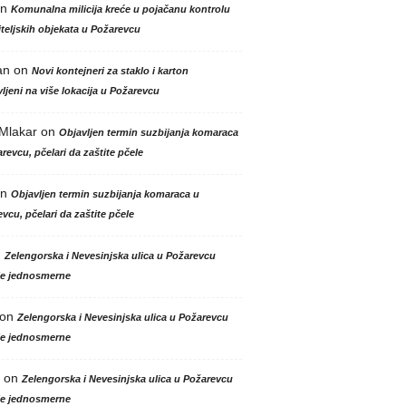
n
Komunalna milicija kreće u pojačanu kontrolu
teljskih objekata u Požarevcu
an
on
Novi kontejneri za staklo i karton
ljeni na više lokacija u Požarevcu
 Mlakar
on
Objavljen termin suzbijanja komaraca
revcu, pčelari da zaštite pčele
n
Objavljen termin suzbijanja komaraca u
vcu, pčelari da zaštite pčele
n
Zelengorska i Nevesinjska ulica u Požarevcu
le jednosmerne
on
Zelengorska i Nevesinjska ulica u Požarevcu
le jednosmerne
on
Zelengorska i Nevesinjska ulica u Požarevcu
le jednosmerne