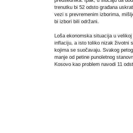
predsednika. Ipak, u slučaju da do
trenutku bi 52 odsto građana uskrat
vezi s prevremenim izborima, mišlje
bi izbori bili održani.
Loša ekonomska situacija u velikoj
inflaciju, a isto toliko nizak život
kojima se suočavaju. Svakog petog i
manje od petine punoletnog stanovni
Kosovo kao problem navodi 11 odst