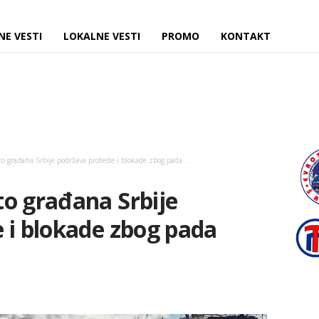
NE VESTI
LOKALNE VESTI
PROMO
KONTAKT
 građana Srbije podržava proteste i blokade zbog pada...
o građana Srbije
 i blokade zbog pada