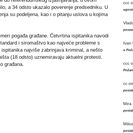
đe do referendumskog izjašnjavanja, u ovom
ccc
o
ilo, a 34 odsto ukazalo poverenje predsedniku. U
ugosti
nja su podeljena, kao i o pitanju uslova u kojima
Vlad
postav
 meri pogađa građane. Četvrtina ispitanika navodi
ni standard i siromaštvo kao najveće probleme s
Ivan
spitanika najviše zabrinjava kriminal, a nešto
u Poža
šta (18 odsto) uznemiravaju aktuelni protesti.
ccc
o
o građana.
Požare
cc
o
posta
Mira
posta
Milos
posta