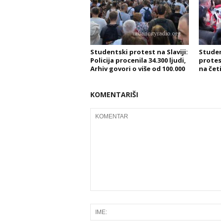
Studentski protest na Slaviji:
Studen
Policija procenila 34.300 ljudi,
protes
Arhiv govori o više od 100.000
na čet
KOMENTARIŠI