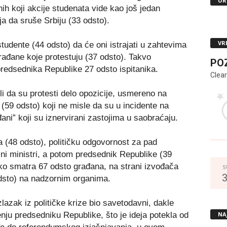
UR
ih koji akcije studenata vide kao još jedan
ja da sruše Srbiju (33 odsto).
VR
tudente (44 odsto) da će oni istrajati u zahtevima
rađane koje protestuju (37 odsto). Takvo
PO
predsednika Republike 27 odsto ispitanika.
Clear
i da su protesti delo opozicije, usmereno na
 (59 odsto) koji ne misle da su u incidente na
ani” koji su iznervirani zastojima u saobraćaju.
 (48 odsto), političku odgovornost za pad
ni ministri, a potom predsednik Republike (39
ako smatra 67 odsto građana, na strani izvođača
S
odsto) na nadzornim organima.
lazak iz političke krize bio savetodavni, dakle
NA
ju predsedniku Republike, što je ideja potekla od