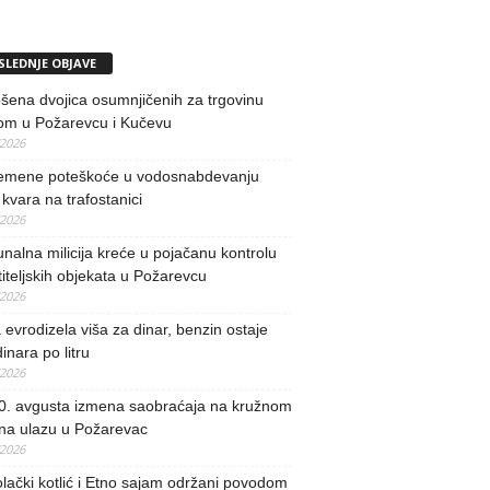
SLEDNJE OBJAVE
ena dvojica osumnjičenih za trgovinu
om u Požarevcu i Kučevu
/2026
remene poteškoće u vodosnabdevanju
kvara na trafostanici
/2026
alna milicija kreće u pojačanu kontrolu
iteljskih objekata u Požarevcu
/2026
evrodizela viša za dinar, benzin ostaje
inara po litru
/2026
0. avgusta izmena saobraćaja na kružnom
 na ulazu u Požarevac
/2026
lački kotlić i Etno sajam održani povodom