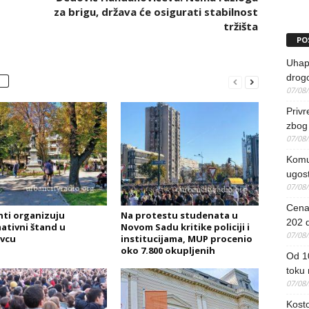
za brigu, država će osigurati stabilnost
tržišta
PO
Uhapš
drog
07/08
Priv
zbog 
07/08
Komun
ugost
07/08
Cena 
ti organizuju
Na protestu studenata u
202 d
ativni štand u
Novom Sadu kritike policiji i
07/08
vcu
institucijama, MUP procenio
oko 7.800 okupljenih
Od 1
toku
07/08
Kosto