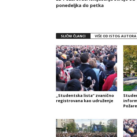
ponedeljka do petka
SLIČNI ČLANCI
VIŠE OD ISTOG AUTORA
„Studentska lista“ zvanično
Studen
registrovana kao udruženje
inform
Požare