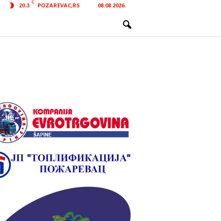
C
POZAREVAC,RS
08.08.2026.
20.3