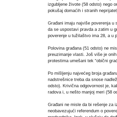
izgubljene živote (58 odsto) nego on
pokušaj domaćih i stranih neprijatel
Građani imaju najviše poverenja u s
da se uspostavi pravda a zatim u g
poverenje u tužilaštvo ima 28, a u 
Polovina građana (51 odsto) ne misl
preuzimanje vlasti. Još više je onih
protestima umešani tek “obični građ
Po mišljenju najvećeg broja građana
nadstrešnice treba da snose nadlež
odsto). Krivična odgovornost je, k
radova i, u nešto manjoj meri (58 
Građani ne misle da bi rešenje za iz
neobavezujući referendum o poveren