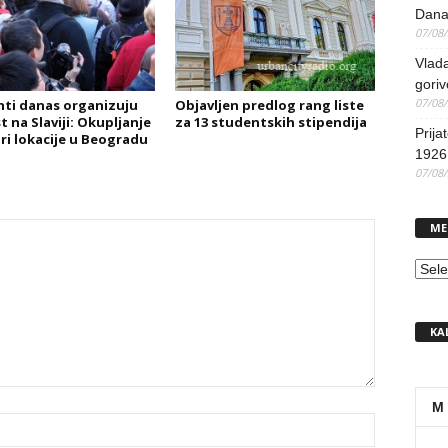
Dana
07/08
Vlada
goriv
07/08
ti danas organizuju
Objavljen predlog rang liste
t na Slaviji: Okupljanje
za 13 studentskih stipendija
Prija
iri lokacije u Beogradu
1926 
07/08
ME
MEN
KA
M