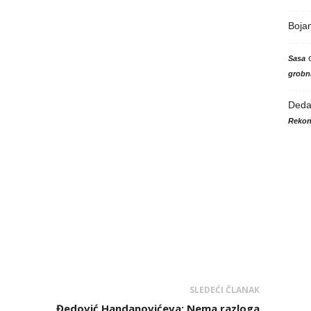
Boja
Sasa
grobni
Ded
Rekon
SLEDEĆI ČLANAK
Đedović Handanovićeva: Nema razloga