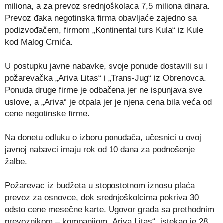
miliona, a za prevoz srednjoškolaca 7,5 miliona dinara.
Prevoz đaka negotinska firma obavljaće zajedno sa
podizvođačem, firmom „Kontinental turs Kula“ iz Kule
kod Malog Crnića.
U postupku javne nabavke, svoje ponude dostavili su i
požarevačka „Ariva Litas“ i „Trans-Jug“ iz Obrenovca.
Ponuda druge firme je odbačena jer ne ispunjava sve
uslove, a „Ariva“ je otpala jer je njena cena bila veća od
cene negotinske firme.
Na donetu odluku o izboru ponuđača, učesnici u ovoj
javnoj nabavci imaju rok od 10 dana za podnošenje
žalbe.
Požarevac iz budžeta u stopostotnom iznosu plaća
prevoz za osnovce, dok srednjoškolcima pokriva 30
odsto cene mesečne karte. Ugovor grada sa prethodnim
prevoznikom – kompanijom „Ariva Litas“, istekao je 28.