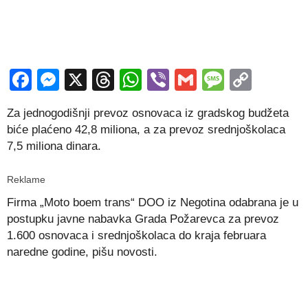
Facebook
Messenger
X
Threads
WhatsApp
Viber
Gmail
Messag
Copy
Link
Za jednogodišnji prevoz osnovaca iz gradskog budžeta
biće plaćeno 42,8 miliona, a za prevoz srednjoškolaca
7,5 miliona dinara.
Reklame
Firma „Moto boem trans“ DOO iz Negotina odabrana je u
postupku javne nabavka Grada Požarevca za prevoz
1.600 osnovaca i srednjoškolaca do kraja februara
naredne godine, pišu novosti.