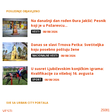
POSLEDNJE OBJAVLJENO
Na današnji dan rođen Đura Jakšić: Pesnik
koji je u Požarevcu...
VESTI
08/08/2026
Danas se slavi Trnova Petka: Svetiteljka
koju posebno poštuju žene
NACIONALNE VESTI
08/08/2026
U susret Ljubičevskim konjičkim igrama:
Kvalifikacije za višeboj 16. avgusta
SPORT
08/08/2026
SVE SA URBAN CITY PORTALA
25081
VESTI