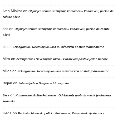
Ivan Mlakar
on
Objavljen termin suzbijanja komaraca u Požarevcu, pčelari da
zaštite pčele
ccc
on
Objavljen termin suzbijanja komaraca u Požarevcu, pčelari da zaštite
pčele
cc
on
Zelengorska i Nevesinjska ulica u Požarevcu postale jednosmerne
Mira
on
Zelengorska i Nevesinjska ulica u Požarevcu postale jednosmerne
Milos
on
Zelengorska i Nevesinjska ulica u Požarevcu postale jednosmerne
Bojan
on
Satarašijada u Dragovcu 16. avgusta
on
Sasa
Komunalne službe Požarevac: Održavanje grobnih mesta je obaveza
korisnika
Deda
on
Radovi u Moravskoj ulici u Požarevcu: Rekonstrukcija deonice