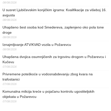
08/08/2026
U susret Ljubičevskim konjičkim igrama: Kvalifikacije za višeboj 16.
avgusta
08/08/2026
Uhapšeno šest osoba kod Smedereva, zaplenjeno oko pola tone
droge
08/08/2026
Iznajmljivanje ATV/KVAD vozila u Požarevcu
08/08/2026
Uhapšena dvojica osumnjičenih za trgovinu drogom u Požarevcu i
Kučevu
07/08/2026
Privremene poteškoće u vodosnabdevanju zbog kvara na
trafostanici
07/08/2026
Komunalna milicija kreće u pojačanu kontrolu ugostiteljskih
objekata u Požarevcu
07/08/2026