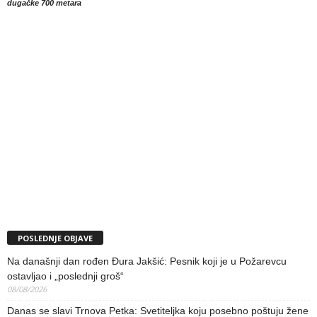
dugačke 700 metara
POSLEDNJE OBJAVE
Na današnji dan rođen Đura Jakšić: Pesnik koji je u Požarevcu
ostavljao i „poslednji groš“
08/08/2026
Danas se slavi Trnova Petka: Svetiteljka koju posebno poštuju žene