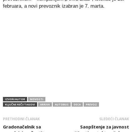
februara, a novi prevoznik izabran je 7. marta.
IZVOR/AUTOR
NOVOSTI
KLJUČNE REČI/TAGOVI
ARRIVA
AUTOBUS
DECA
PREVOZ
PRETHODNI ČLANAK
SLEDEĆI ČLANAK
Gradonačelnik sa
Saopštenje za javnost