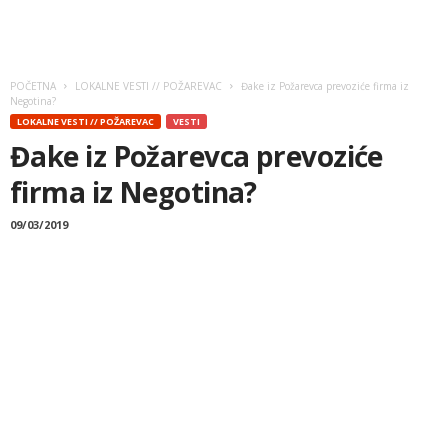
POČETNA
LOKALNE VESTI // POŽAREVAC
Đake iz Požarevca prevoziće firma iz
Negotina?
LOKALNE VESTI // POŽAREVAC
VESTI
Đake iz Požarevca prevoziće
firma iz Negotina?
09/03/2019