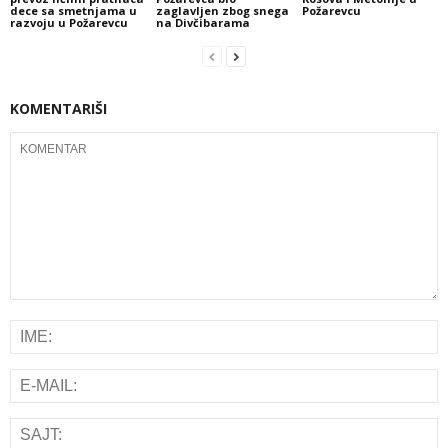
dece sa smetnjama u
zaglavljen zbog snega
Požarevcu
razvoju u Požarevcu
na Divčibarama
KOMENTARIŠI