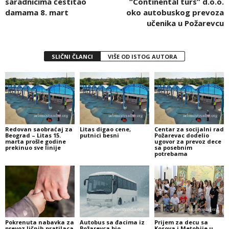
saradnicima čestitao
“Continental turs” d.o.o.
damama 8. mart
oko autobuskog prevoza
učenika u Požarevcu
SLIČNI ČLANCI
VIŠE OD ISTOG AUTORA
Redovan saobraćaj za
Litas digao cene,
Centar za socijalni rad
Beograd – Litas 15.
putnici besni
Požarevac dodelio
marta prošle godine
ugovor za prevoz dece
prekinuo sve linije
sa posebnim
potrebama
Pokrenuta nabavka za
Autobus sa đacima iz
Prijem za decu sa
prevoz ličnih pratilaca
Požarevca bio
Kosova i Metohije u