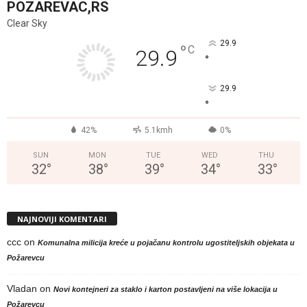
POZAREVAC,RS
Clear Sky
29.9
°
C
29.9
°
29.9
°
42%
5.1kmh
0%
SUN
MON
TUE
WED
THU
32
°
38
°
39
°
34
°
33
°
NAJNOVIJI KOMENTARI
ccc
on
Komunalna milicija kreće u pojačanu kontrolu ugostiteljskih objekata u
Požarevcu
Vladan
on
Novi kontejneri za staklo i karton postavljeni na više lokacija u
Požarevcu