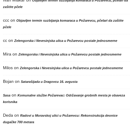
Ivan Mlakar
on
Objavljen termin suzbijanja komaraca u Požarevcu, pčelari da
zaštite pčele
ccc
on
Objavljen termin suzbijanja komaraca u Požarevcu, pčelari da zaštite
pčele
cc
on
Zelengorska i Nevesinjska ulica u Požarevcu postale jednosmerne
Mira
on
Zelengorska i Nevesinjska ulica u Požarevcu postale jednosmerne
Milos
on
Zelengorska i Nevesinjska ulica u Požarevcu postale jednosmerne
Bojan
on
Satarašijada u Dragovcu 16. avgusta
on
Sasa
Komunalne službe Požarevac: Održavanje grobnih mesta je obaveza
korisnika
Deda
on
Radovi u Moravskoj ulici u Požarevcu: Rekonstrukcija deonice
dugačke 700 metara