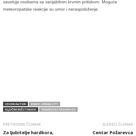
savetuje osobama sa varijabilnim krvnim pritiskom. Moguće
meteoropatske reakcije su umor i neraspoloženje.
IZVOR/AUTOR
RHMZ, URBAN CITY
KLJUČNE REČI/TAGOVI
VREMENSKA PROGNOZA
PRETHODNI ČLANAK
SLEDEĆI ČLANAK
Za ljubitelje hardkora,
Centar Požarevca