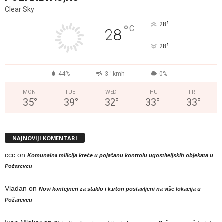
Clear Sky
°
28
°
C
28
°
28
44%
3.1kmh
0%
MON
TUE
WED
THU
FRI
35
°
39
°
32
°
33
°
33
°
NAJNOVIJI KOMENTARI
ccc
on
Komunalna milicija kreće u pojačanu kontrolu ugostiteljskih objekata u
Požarevcu
Vladan
on
Novi kontejneri za staklo i karton postavljeni na više lokacija u
Požarevcu