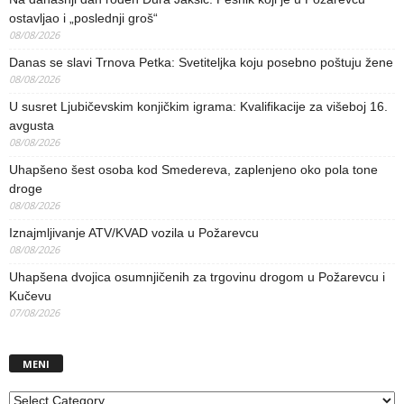
ostavljao i „poslednji groš“
08/08/2026
Danas se slavi Trnova Petka: Svetiteljka koju posebno poštuju žene
08/08/2026
U susret Ljubičevskim konjičkim igrama: Kvalifikacije za višeboj 16.
avgusta
08/08/2026
Uhapšeno šest osoba kod Smedereva, zaplenjeno oko pola tone
droge
08/08/2026
Iznajmljivanje ATV/KVAD vozila u Požarevcu
08/08/2026
Uhapšena dvojica osumnjičenih za trgovinu drogom u Požarevcu i
Kučevu
07/08/2026
MENI
MENI