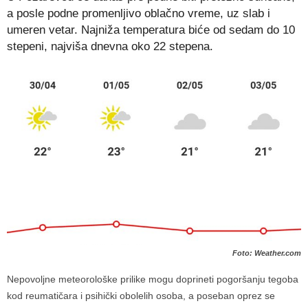
a posle podne promenljivo oblačno vreme, uz slab i
umeren vetar. Najniža temperatura biće od sedam do 10
stepeni, najviša dnevna oko 22 stepena.
Foto: Weather.com
Nepovoljne meteorološke prilike mogu doprineti pogoršanju tegoba
kod reumatičara i psihički obolelih osoba, a poseban oprez se