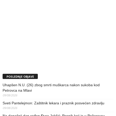
POSLEDNJE OBJAVE
Uhapšen N.U. (26) zbog smrti muškarca nakon sukoba kod
Petrovca na Mlavi
09/08/2026
Sveti Pantelejmon: Zaštitnik lekara i praznik posvećen zdravlju
09/08/2026
Na današnji dan rođen Đura Jakšić: Pesnik koji je u Požarevcu