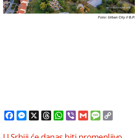
Foto: Urban City // B.P.
Facebook
Messenger
X
Threads
WhatsApp
Viber
Gmail
Messag
Copy
Link
U Srbiji će danas biti promenljivo