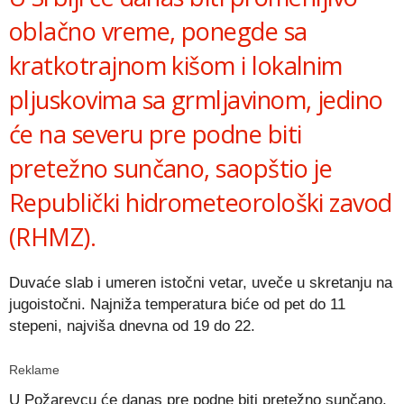
oblačno vreme, ponegde sa
kratkotrajnom kišom i lokalnim
pljuskovima sa grmljavinom, jedino
će na severu pre podne biti
pretežno sunčano, saopštio je
Republički hidrometeorološki zavod
(RHMZ).
Duvaće slab i umeren istočni vetar, uveče u skretanju na
jugoistočni. Najniža temperatura biće od pet do 11
stepeni, najviša dnevna od 19 do 22.
Reklame
U Požarevcu će danas pre podne biti pretežno sunčano,