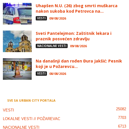
Uhapšen N.U. (26) zbog smrti muškarca
nakon sukoba kod Petrovca na...
VESTI
09/08/2026
Sveti Pantelejmon: Zaštitnik lekara i
praznik posvećen zdravlju
NACIONALNE VESTI
09/08/2026
Na današnji dan rođen Đura Jakšić: Pesnik
koji je u Požarevcu...
VESTI
08/08/2026
SVE SA URBAN CITY PORTALA
25082
VESTI
7703
LOKALNE VESTI // POŽAREVAC
6713
NACIONALNE VESTI