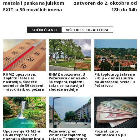
metala i panka na julskom
zatvoren do 2. oktobra od
EXIT-u 30 muzičkih imena
18h do 04h
SLIČNI ČLANCI
VIŠE OD ISTOG AUTORA
RHMZ upozorava:
RHMZ upozorava: U
Pik toplotnog talasa u
Toplotni talas se
Požarevcu danas oko
Srbiji – danas i sutra
nastavlja, sledeće
38 stepeni, toplotni
do 40 stepeni, vrelo i u
sedmice do 39 stepeni
talas se nastavlja i
Požarevcu
– visok rizik od požara
sledeće nedelje
Upozorenje RHMZ-a:
Požarevac pred
Poznat iznos
Do 40 stepeni i bez
vrhuncem toplotnog
minimalca za jul
naznaka skorog kraja
talasa: Temperature