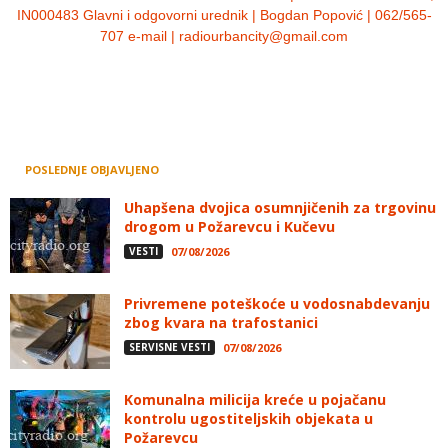
IN000483 Glavni i odgovorni urednik | Bogdan Popović | 062/565-
707 e-mail | radiourbancity@gmail.com
POSLEDNJE OBJAVLJENO
Uhapšena dvojica osumnjičenih za trgovinu
drogom u Požarevcu i Kučevu
VESTI
07/08/2026
Privremene poteškoće u vodosnabdevanju
zbog kvara na trafostanici
SERVISNE VESTI
07/08/2026
Komunalna milicija kreće u pojačanu
kontrolu ugostiteljskih objekata u
Požarevcu