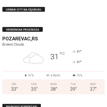
URBAN CITY NA FEJSBUKU
VREMENSKA PROGNOZA
POZAREVAC,RS
Broken Clouds
°
31
°
C
31
°
31
37%
4.9kmh
75%
SAT
SUN
MON
TUE
WED
33
°
35
°
38
°
39
°
37
°
NAJNOVIJI KOMENTARI