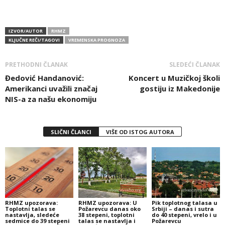
IZVOR/AUTOR
RHMZ
KLJUČNE REČI/TAGOVI
VREMENSKA PROGNOZA
PRETHODNI ČLANAK
SLEDEĆI ČLANAK
Đedović Handanović:
Koncert u Muzičkoj školi
Amerikanci uvažili značaj
gostiju iz Makedonije
NIS-a za našu ekonomiju
SLIČNI ČLANCI
VIŠE OD ISTOG AUTORA
RHMZ upozorava:
RHMZ upozorava: U
Pik toplotnog talasa u
Toplotni talas se
Požarevcu danas oko
Srbiji – danas i sutra
nastavlja, sledeće
38 stepeni, toplotni
do 40 stepeni, vrelo i u
sedmice do 39 stepeni
talas se nastavlja i
Požarevcu