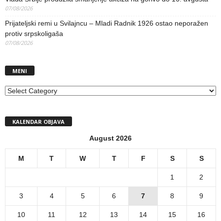
07/08/2026
Prijateljski remi u Svilajncu – Mladi Radnik 1926 ostao neporažen
protiv srpskoligaša
07/08/2026
MENI
MENI
KALENDAR OBJAVA
August 2026
M
T
W
T
F
S
S
1
2
3
4
5
6
7
8
9
10
11
12
13
14
15
16