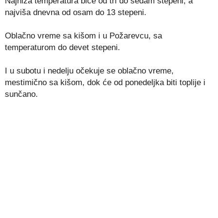
Najniža temperatura biće od tri do sedam stepeni, a
najviša dnevna od osam do 13 stepeni.
Oblačno vreme sa kišom i u Požarevcu, sa
temperaturom do devet stepeni.
I u subotu i nedelju očekuje se oblačno vreme,
mestimično sa kišom, dok će od ponedeljka biti toplije i
sunčano.