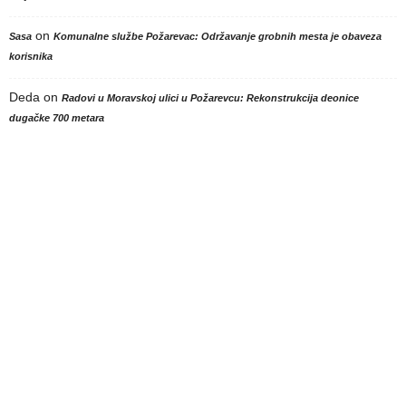
on
Sasa
Komunalne službe Požarevac: Održavanje grobnih mesta je obaveza
korisnika
Deda
on
Radovi u Moravskoj ulici u Požarevcu: Rekonstrukcija deonice
dugačke 700 metara