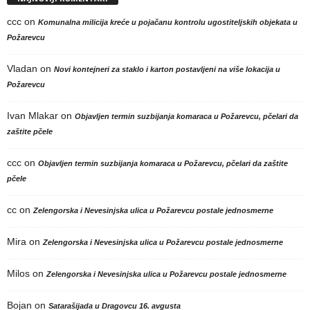
ccc
on
Komunalna milicija kreće u pojačanu kontrolu ugostiteljskih objekata u
Požarevcu
Vladan
on
Novi kontejneri za staklo i karton postavljeni na više lokacija u
Požarevcu
Ivan Mlakar
on
Objavljen termin suzbijanja komaraca u Požarevcu, pčelari da
zaštite pčele
ccc
on
Objavljen termin suzbijanja komaraca u Požarevcu, pčelari da zaštite
pčele
cc
on
Zelengorska i Nevesinjska ulica u Požarevcu postale jednosmerne
Mira
on
Zelengorska i Nevesinjska ulica u Požarevcu postale jednosmerne
Milos
on
Zelengorska i Nevesinjska ulica u Požarevcu postale jednosmerne
Bojan
on
Satarašijada u Dragovcu 16. avgusta