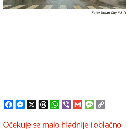
Foto: Urban City // B.P.
Facebook
Messenger
X
Threads
WhatsApp
Viber
Gmail
Messag
Copy
Link
Očekuje se malo hladnije i oblačno