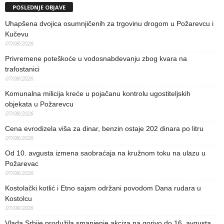
POSLEDNJE OBJAVE
Uhapšena dvojica osumnjičenih za trgovinu drogom u Požarevcu i
Kučevu
07/08/2026
Privremene poteškoće u vodosnabdevanju zbog kvara na
trafostanici
07/08/2026
Komunalna milicija kreće u pojačanu kontrolu ugostiteljskih
objekata u Požarevcu
07/08/2026
Cena evrodizela viša za dinar, benzin ostaje 202 dinara po litru
07/08/2026
Od 10. avgusta izmena saobraćaja na kružnom toku na ulazu u
Požarevac
07/08/2026
Kostolački kotlić i Etno sajam održani povodom Dana rudara u
Kostolcu
07/08/2026
Vlada Srbije produžila smanjenje akciza na gorivo do 16. avgusta