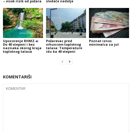
– visok rizik od požara
sledeće nedelje
Upozorenje RHMZ-a:
Požarevac pred
Poznat iznos
Do 40 stepeni i bez
vrhuncem toplotnog
minimalca za jul
naznaka skorog kraja
talasa: Temperature
toplotnog talasa
idu ka 40 stepeni
KOMENTARIŠI