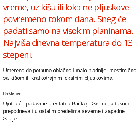
vreme, uz kišu ili lokalne pljuskove
povremeno tokom dana. Sneg će
padati samo na visokim planinama.
Najviša dnevna temperatura do 13
stepeni.
Umereno do potpuno oblačno i malo hladnije, mestimično
sa kišom ili kratkotrajnim lokalnim pljuskovima.
Reklame
Ujutru će padavine prestati u Bačkoj i Sremu, a tokom
prepodneva i u ostalim predelima severne i zapadne
Srbije.