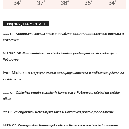
34
°
37
°
38
°
35
°
34
°
NAJNOVIJI KOMENTARI
ccc
on
Komunalna milicija kreće u pojačanu kontrolu ugostiteljskih objekata u
Požarevcu
Vladan
on
Novi kontejneri za staklo i karton postavljeni na više lokacija u
Požarevcu
Ivan Mlakar
on
Objavljen termin suzbijanja komaraca u Požarevcu, pčelari da
zaštite pčele
ccc
on
Objavljen termin suzbijanja komaraca u Požarevcu, pčelari da zaštite
pčele
cc
on
Zelengorska i Nevesinjska ulica u Požarevcu postale jednosmerne
Mira
on
Zelengorska i Nevesinjska ulica u Požarevcu postale jednosmerne