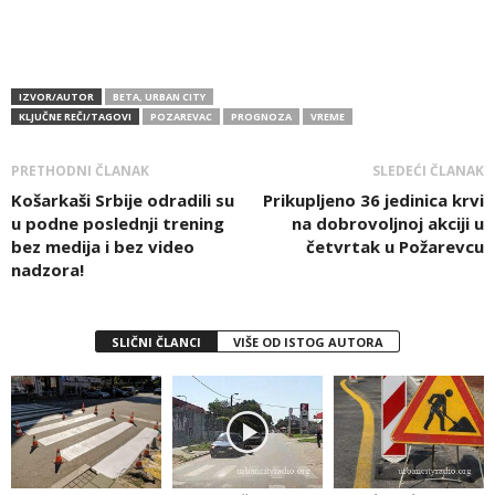
IZVOR/AUTOR
BETA, URBAN CITY
KLJUČNE REČI/TAGOVI
POZAREVAC
PROGNOZA
VREME
PRETHODNI ČLANAK
SLEDEĆI ČLANAK
Košarkaši Srbije odradili su
Prikupljeno 36 jedinica krvi
u podne poslednji trening
na dobrovoljnoj akciji u
bez medija i bez video
četvrtak u Požarevcu
nadzora!
SLIČNI ČLANCI
VIŠE OD ISTOG AUTORA