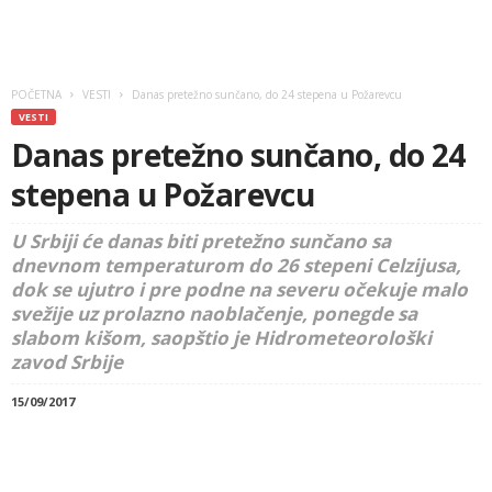
POČETNA
VESTI
Danas pretežno sunčano, do 24 stepena u Požarevcu
VESTI
Danas pretežno sunčano, do 24
stepena u Požarevcu
U Srbiji će danas biti pretežno sunčano sa
dnevnom temperaturom do 26 stepeni Celzijusa,
dok se ujutro i pre podne na severu očekuje malo
svežije uz prolazno naoblačenje, ponegde sa
slabom kišom, saopštio je Hidrometeorološki
zavod Srbije
15/09/2017