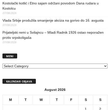
Kostolački kotlić i Etno sajam održani povodom Dana rudara u
Kostolcu
07/08/2026
Vlada Srbije produžila smanjenje akciza na gorivo do 16. avgusta
07/08/2026
Prijateljski remi u Svilajncu – Mladi Radnik 1926 ostao neporažen
protiv srpskoligaša
07/08/2026
MENI
MENI
KALENDAR OBJAVA
August 2026
M
T
W
T
F
S
S
1
2