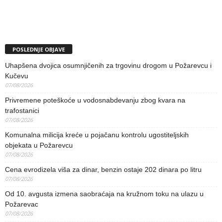
POSLEDNJE OBJAVE
Uhapšena dvojica osumnjičenih za trgovinu drogom u Požarevcu i
Kučevu
07/08/2026
Privremene poteškoće u vodosnabdevanju zbog kvara na
trafostanici
07/08/2026
Komunalna milicija kreće u pojačanu kontrolu ugostiteljskih
objekata u Požarevcu
07/08/2026
Cena evrodizela viša za dinar, benzin ostaje 202 dinara po litru
07/08/2026
Od 10. avgusta izmena saobraćaja na kružnom toku na ulazu u
Požarevac
07/08/2026