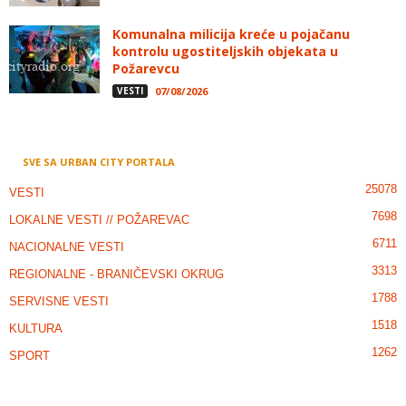
Komunalna milicija kreće u pojačanu
kontrolu ugostiteljskih objekata u
Požarevcu
VESTI
07/08/2026
SVE SA URBAN CITY PORTALA
25078
VESTI
7698
LOKALNE VESTI // POŽAREVAC
6711
NACIONALNE VESTI
3313
REGIONALNE - BRANIČEVSKI OKRUG
1788
SERVISNE VESTI
1518
KULTURA
1262
SPORT