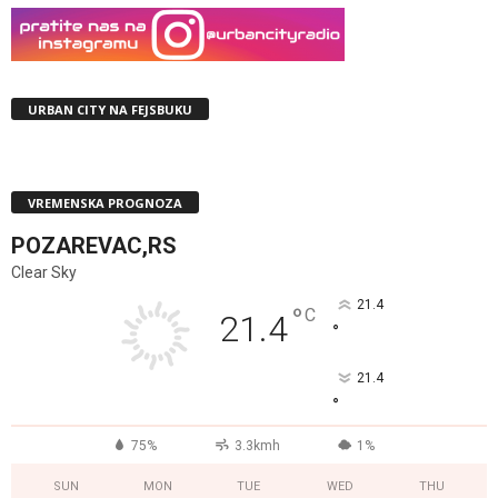
URBAN CITY NA FEJSBUKU
VREMENSKA PROGNOZA
POZAREVAC,RS
Clear Sky
21.4
°
C
21.4
°
21.4
°
75%
3.3kmh
1%
SUN
MON
TUE
WED
THU