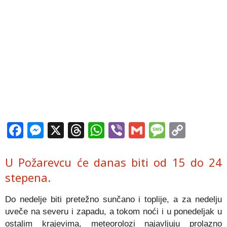
Facebook
Messenger
X
Threads
WhatsApp
Viber
Gmail
Messag
Copy
Link
U Požarevcu će danas biti od 15 do 24
stepena.
Do nedelje biti pretežno sunčano i toplije, a za nedelju
uveče na severu i zapadu, a tokom noći i u ponedeljak u
ostalim krajevima, meteorolozi najavljuju prolazno