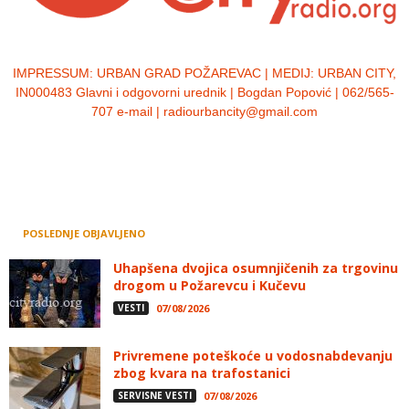
IMPRESSUM:
URBAN GRAD POŽAREVAC | MEDIJ: URBAN CITY,
IN000483 Glavni i odgovorni urednik | Bogdan Popović | 062/565-
707 e-mail | radiourbancity@gmail.com
POSLEDNJE OBJAVLJENO
Uhapšena dvojica osumnjičenih za trgovinu
drogom u Požarevcu i Kučevu
VESTI
07/08/2026
Privremene poteškoće u vodosnabdevanju
zbog kvara na trafostanici
SERVISNE VESTI
07/08/2026