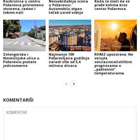
Raskrsnica u centru
Nesvakidašnja scena
Kada će moći da se
Požarevca privremeno
u Požarevcu:
prođe kolima kroz
otvorena, radovi i
Automobilu otpao
centar Požarevca
tokom noći
točak usred vožnje
Zelengorska i
Najmanje 109
RHMZ upozorava: Ne
Nevesinjska ulica u
Požarevljana godišnje
verujte
Požarevcu postale
zaradi više od 5,4
senzacionalističkim
jednosmerne
miliona dinara
prognozama o
„paklenim“
temperaturama
KOMENTARIŠI