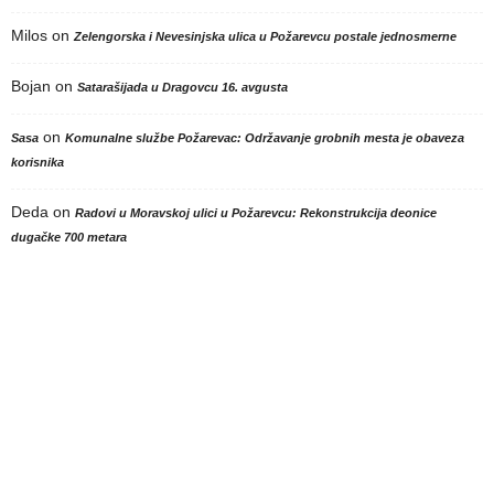
Milos
on
Zelengorska i Nevesinjska ulica u Požarevcu postale jednosmerne
Bojan
on
Satarašijada u Dragovcu 16. avgusta
on
Sasa
Komunalne službe Požarevac: Održavanje grobnih mesta je obaveza
korisnika
Deda
on
Radovi u Moravskoj ulici u Požarevcu: Rekonstrukcija deonice
dugačke 700 metara