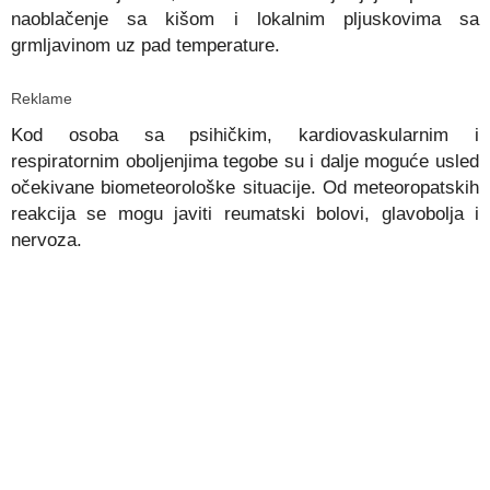
naoblačenje sa kišom i lokalnim pljuskovima sa
grmljavinom uz pad temperature.
Reklame
Kod osoba sa psihičkim, kardiovaskularnim i
respiratornim oboljenjima tegobe su i dalje moguće usled
očekivane biometeorološke situacije. Od meteoropatskih
reakcija se mogu javiti reumatski bolovi, glavobolja i
nervoza.