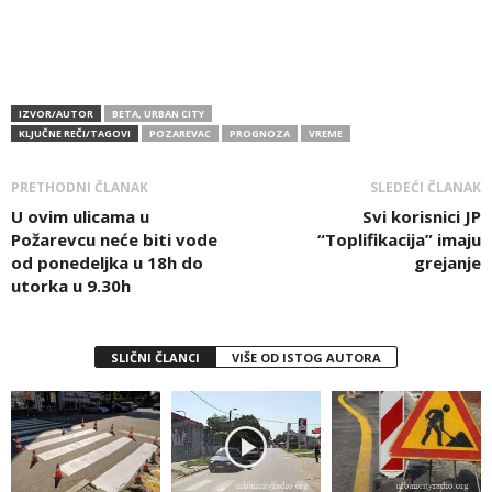
IZVOR/AUTOR
BETA, URBAN CITY
KLJUČNE REČI/TAGOVI
POZAREVAC
PROGNOZA
VREME
PRETHODNI ČLANAK
SLEDEĆI ČLANAK
U ovim ulicama u
Svi korisnici JP
Požarevcu neće biti vode
“Toplifikacija” imaju
od ponedeljka u 18h do
grejanje
utorka u 9.30h
SLIČNI ČLANCI
VIŠE OD ISTOG AUTORA