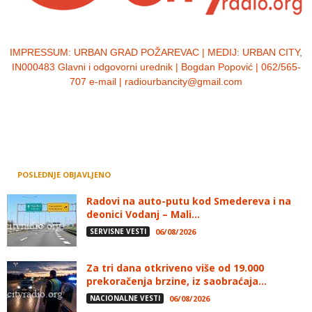
IMPRESSUM:
URBAN GRAD POŽAREVAC | MEDIJ: URBAN CITY,
IN000483 Glavni i odgovorni urednik | Bogdan Popović | 062/565-
707 e-mail | radiourbancity@gmail.com
POSLEDNJE OBJAVLJENO
Radovi na auto-putu kod Smedereva i na
deonici Vodanj – Mali...
SERVISNE VESTI
06/08/2026
Za tri dana otkriveno više od 19.000
prekoračenja brzine, iz saobraćaja...
NACIONALNE VESTI
06/08/2026