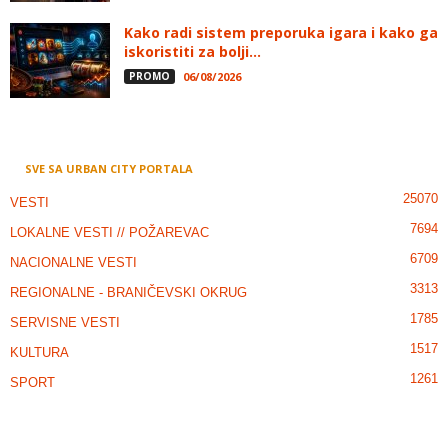
Kako radi sistem preporuka igara i kako ga
iskoristiti za bolji...
PROMO
06/08/2026
SVE SA URBAN CITY PORTALA
25070
VESTI
7694
LOKALNE VESTI // POŽAREVAC
6709
NACIONALNE VESTI
3313
REGIONALNE - BRANIČEVSKI OKRUG
1785
SERVISNE VESTI
1517
KULTURA
1261
SPORT