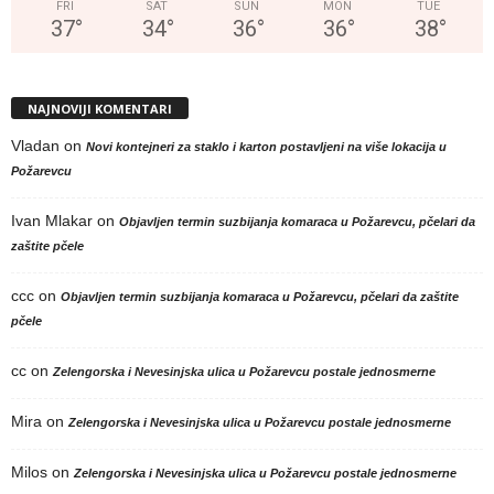
FRI
SAT
SUN
MON
TUE
37
°
34
°
36
°
36
°
38
°
NAJNOVIJI KOMENTARI
Vladan
on
Novi kontejneri za staklo i karton postavljeni na više lokacija u
Požarevcu
Ivan Mlakar
on
Objavljen termin suzbijanja komaraca u Požarevcu, pčelari da
zaštite pčele
ccc
on
Objavljen termin suzbijanja komaraca u Požarevcu, pčelari da zaštite
pčele
cc
on
Zelengorska i Nevesinjska ulica u Požarevcu postale jednosmerne
Mira
on
Zelengorska i Nevesinjska ulica u Požarevcu postale jednosmerne
Milos
on
Zelengorska i Nevesinjska ulica u Požarevcu postale jednosmerne