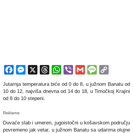
Facebook
Messenger
X
Threads
WhatsApp
Viber
Gmail
Messag
Copy
Link
Jutarnja temperatura biće od 0 do 8, u južnom Banatu od
10 do 12, najviša dnevna od 14 do 18, u Timočkoj Krajini
od 8 do 10 stepeni.
Reklame
Duvaće slab i umeren, jugoistočni u košavskom području
povremeno jak vetar, u južnom Banatu sa udarima olujne