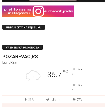
URBAN CITY NA FEJSBUKU
VREMENSKA PROGNOZA
POZAREVAC,RS
Light Rain
36.7
°
C
36.7
°
36.7
°
31%
1.8kmh
57%