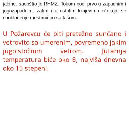
jačine, saopštio je RHMZ. Tokom noći prvo u zapadnim i
jugozapadnim, zatim i u ostalim krajevima očekuje se
naoblačenje mestimično sa kišom.
U Požarevcu će biti pretežno sunčano i
vetrovito sa umerenim, povremeno jakim
jugoistočnim vetrom. Jutarnja
temperatura biće oko 8, najviša dnevna
oko 15 stepeni.