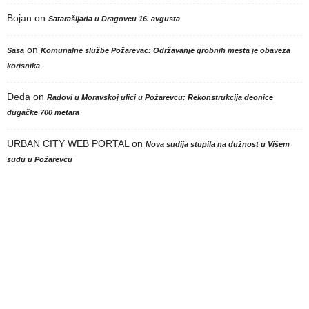
Bojan
on
Satarašijada u Dragovcu 16. avgusta
on
Sasa
Komunalne službe Požarevac: Održavanje grobnih mesta je obaveza
korisnika
Deda
on
Radovi u Moravskoj ulici u Požarevcu: Rekonstrukcija deonice
dugačke 700 metara
URBAN CITY WEB PORTAL
on
Nova sudija stupila na dužnost u Višem
sudu u Požarevcu