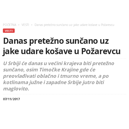
POČETNA
VESTI
Danas pretežno sunčano uz jake udare košave u Požarevcu
VESTI
Danas pretežno sunčano uz
jake udare košave u Požarevcu
U Srbiji će danas u većini krajeva biti pretežno
sunčano, osim Timočke Krajine gde će
preovlađivati oblačno i tmurno vreme, a po
kotlinama južne i zapadne Srbije jutro biti
maglovito.
07/11/2017