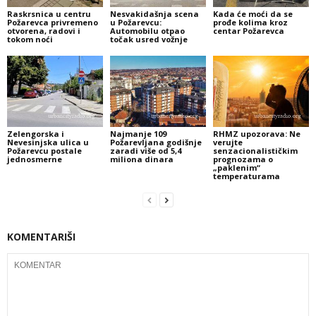
Raskrsnica u centru
Nesvakidašnja scena
Kada će moći da se
Požarevca privremeno
u Požarevcu:
prođe kolima kroz
otvorena, radovi i
Automobilu otpao
centar Požarevca
tokom noći
točak usred vožnje
Zelengorska i
Najmanje 109
RHMZ upozorava: Ne
Nevesinjska ulica u
Požarevljana godišnje
verujte
Požarevcu postale
zaradi više od 5,4
senzacionalističkim
jednosmerne
miliona dinara
prognozama o
„paklenim“
temperaturama
KOMENTARIŠI