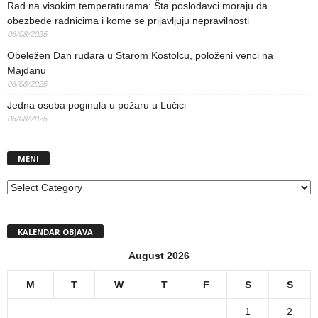
Rad na visokim temperaturama: Šta poslodavci moraju da
obezbede radnicima i kome se prijavljuju nepravilnosti
06/08/2026
Obeležen Dan rudara u Starom Kostolcu, položeni venci na
Majdanu
06/08/2026
Jedna osoba poginula u požaru u Lučici
06/08/2026
MENI
MENI
KALENDAR OBJAVA
August 2026
M
T
W
T
F
S
S
1
2