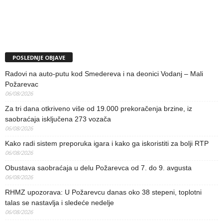
POSLEDNJE OBJAVE
Radovi na auto-putu kod Smedereva i na deonici Vodanj – Mali
Požarevac
06/08/2026
Za tri dana otkriveno više od 19.000 prekoračenja brzine, iz
saobraćaja isključena 273 vozača
06/08/2026
Kako radi sistem preporuka igara i kako ga iskoristiti za bolji RTP
06/08/2026
Obustava saobraćaja u delu Požarevca od 7. do 9. avgusta
06/08/2026
RHMZ upozorava: U Požarevcu danas oko 38 stepeni, toplotni
talas se nastavlja i sledeće nedelje
06/08/2026