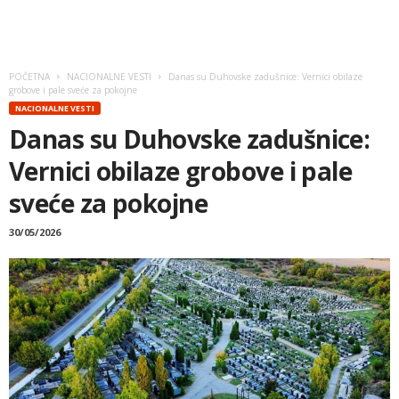
POČETNA
NACIONALNE VESTI
Danas su Duhovske zadušnice: Vernici obilaze
grobove i pale sveće za pokojne
NACIONALNE VESTI
Danas su Duhovske zadušnice:
Vernici obilaze grobove i pale
sveće za pokojne
30/05/2026