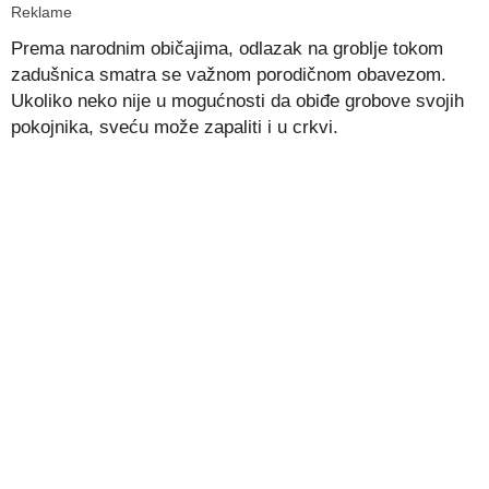
Reklame
Prema narodnim običajima, odlazak na groblje tokom
zadušnica smatra se važnom porodičnom obavezom.
Ukoliko neko nije u mogućnosti da obiđe grobove svojih
pokojnika, sveću može zapaliti i u crkvi.