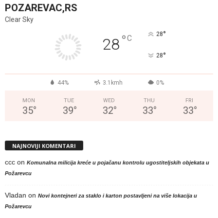
POZAREVAC,RS
Clear Sky
°
28
°
C
28
°
28
44%
3.1kmh
0%
MON
TUE
WED
THU
FRI
35
°
39
°
32
°
33
°
33
°
NAJNOVIJI KOMENTARI
ccc
on
Komunalna milicija kreće u pojačanu kontrolu ugostiteljskih objekata u
Požarevcu
Vladan
on
Novi kontejneri za staklo i karton postavljeni na više lokacija u
Požarevcu