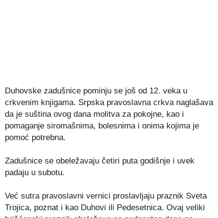
Duhovske zadušnice pominju se još od 12. veka u
crkvenim knjigama. Srpska pravoslavna crkva naglašava
da je suština ovog dana molitva za pokojne, kao i
pomaganje siromašnima, bolesnima i onima kojima je
pomoć potrebna.
Zadušnice se obeležavaju četiri puta godišnje i uvek
padaju u subotu.
Već sutra pravoslavni vernici proslavljaju praznik Sveta
Trojica, poznat i kao Duhovi ili Pedesetnica. Ovaj veliki