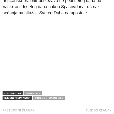
hrišćanski praznik obeležava se pedesetog dana po
Vaskrsu i desetog dana nakon Spasovdana, u znak
sećanja na silazak Svetog Duha na apostole.
IZVOR/AUTOR
URBAN CITY
KLJUČNE REČI/TAGOVI
GROBLJE
ZADUSNICE
PRETHODNI ČLANAK
SLEDEĆI ČLANAK