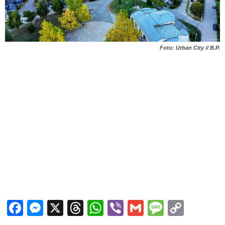
Foto: Urban City // B.P.
Facebook
Messenger
X
Threads
WhatsApp
Viber
Gmail
Messag
Copy
Link