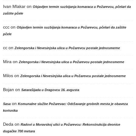
Ivan Mlakar
on
Objavljen termin suzbijanja komaraca u Požarevcu, pčelari da
zaštite pčele
ccc
on
Objavljen termin suzbijanja komaraca u Požarevcu, pčelari da zaštite
pčele
cc
on
Zelengorska i Nevesinjska ulica u Požarevcu postale jednosmerne
Mira
on
Zelengorska i Nevesinjska ulica u Požarevcu postale jednosmerne
Milos
on
Zelengorska i Nevesinjska ulica u Požarevcu postale jednosmerne
Bojan
on
Satarašijada u Dragovcu 16. avgusta
on
Sasa
Komunalne službe Požarevac: Održavanje grobnih mesta je obaveza
korisnika
Deda
on
Radovi u Moravskoj ulici u Požarevcu: Rekonstrukcija deonice
dugačke 700 metara