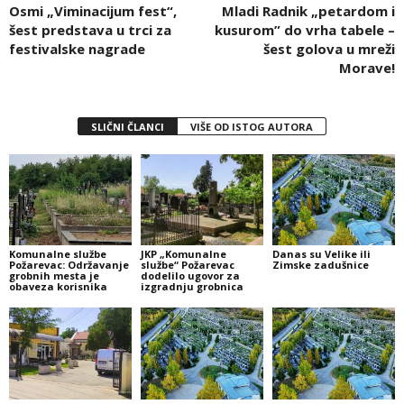
Osmi „Viminacijum fest“,
Mladi Radnik „petardom i
šest predstava u trci za
kusurom” do vrha tabele –
festivalske nagrade
šest golova u mreži
Morave!
SLIČNI ČLANCI
VIŠE OD ISTOG AUTORA
Komunalne službe
JKP „Komunalne
Danas su Velike ili
Požarevac: Održavanje
službe“ Požarevac
Zimske zadušnice
grobnih mesta je
dodelilo ugovor za
obaveza korisnika
izgradnju grobnica