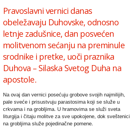
Pravoslavni vernici danas
obeležavaju Duhovske, odnosno
letnje zadušnice, dan posvećen
molitvenom sećanju na preminule
srodnike i pretke, uoči praznika
Duhova – Silaska Svetog Duha na
apostole.
Na ovaj dan vernici posećuju grobove svojih najmilijih,
pale sveće i prisustvuju parastosima koji se služe u
crkvama i na grobljima. U hramovima se služi sveta
liturgija i čitaju molitve za sve upokojene, dok sveštenici
na grobljima služe pojedinačne pomene.