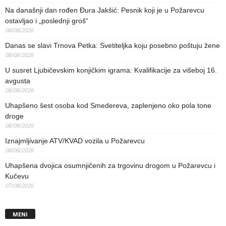
Na današnji dan rođen Đura Jakšić: Pesnik koji je u Požarevcu
ostavljao i „poslednji groš“
08/08/2026
Danas se slavi Trnova Petka: Svetiteljka koju posebno poštuju žene
08/08/2026
U susret Ljubičevskim konjičkim igrama: Kvalifikacije za višeboj 16.
avgusta
08/08/2026
Uhapšeno šest osoba kod Smedereva, zaplenjeno oko pola tone
droge
08/08/2026
Iznajmljivanje ATV/KVAD vozila u Požarevcu
08/08/2026
Uhapšena dvojica osumnjičenih za trgovinu drogom u Požarevcu i
Kučevu
07/08/2026
MENI