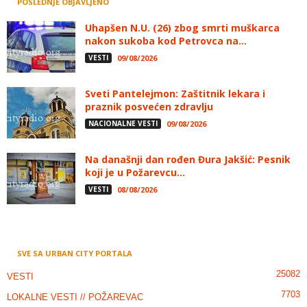
POSLEDNJE OBJAVLJENO
Uhapšen N.U. (26) zbog smrti muškarca
nakon sukoba kod Petrovca na...
VESTI
09/08/2026
Sveti Pantelejmon: Zaštitnik lekara i
praznik posvećen zdravlju
NACIONALNE VESTI
09/08/2026
Na današnji dan rođen Đura Jakšić: Pesnik
koji je u Požarevcu...
VESTI
08/08/2026
SVE SA URBAN CITY PORTALA
25082
VESTI
7703
LOKALNE VESTI // POŽAREVAC