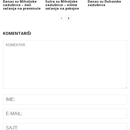
Danas su Miholjske
Sutra su Miholjske
Danas su Duhovske
zadušnice – dan
zadušnice – vreme
zadušnice
sećanja na preminule
sećanja na pokojne
KOMENTARIŠI