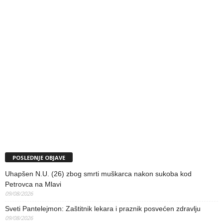
POSLEDNJE OBJAVE
Uhapšen N.U. (26) zbog smrti muškarca nakon sukoba kod
Petrovca na Mlavi
09/08/2026
Sveti Pantelejmon: Zaštitnik lekara i praznik posvećen zdravlju
09/08/2026