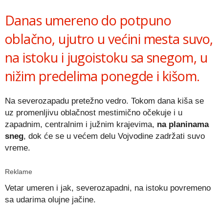
Link
Danas umereno do potpuno
oblačno, ujutro u većini mesta suvo,
na istoku i jugoistoku sa snegom, u
nižim predelima ponegde i kišom.
Na severozapadu pretežno vedro. Tokom dana kiša se
uz promenljivu oblačnost mestimično očekuje i u
zapadnim, centralnim i južnim krajevima,
na planinama
sneg
, dok će se u većem delu Vojvodine zadržati suvo
vreme.
Reklame
Vetar umeren i jak, severozapadni, na istoku povremeno
sa udarima olujne jačine.