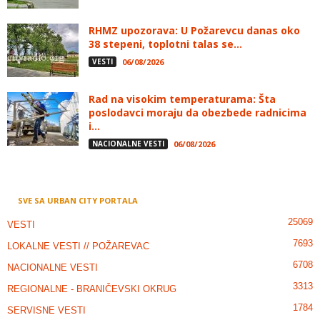
RHMZ upozorava: U Požarevcu danas oko
38 stepeni, toplotni talas se...
VESTI
06/08/2026
Rad na visokim temperaturama: Šta
poslodavci moraju da obezbede radnicima
i...
NACIONALNE VESTI
06/08/2026
SVE SA URBAN CITY PORTALA
25069
VESTI
7693
LOKALNE VESTI // POŽAREVAC
6708
NACIONALNE VESTI
3313
REGIONALNE - BRANIČEVSKI OKRUG
1784
SERVISNE VESTI