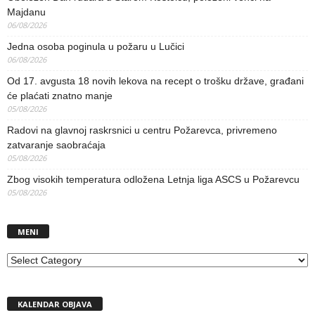
Majdanu
06/08/2026
Jedna osoba poginula u požaru u Lučici
06/08/2026
Od 17. avgusta 18 novih lekova na recept o trošku države, građani
će plaćati znatno manje
05/08/2026
Radovi na glavnoj raskrsnici u centru Požarevca, privremeno
zatvaranje saobraćaja
05/08/2026
Zbog visokih temperatura odložena Letnja liga ASCS u Požarevcu
05/08/2026
MENI
MENI
KALENDAR OBJAVA