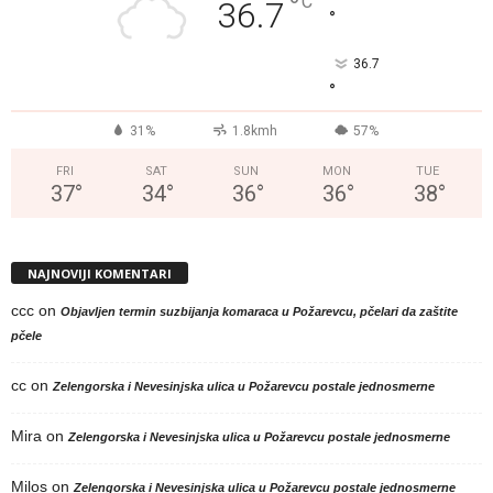
°
C
36.7
°
36.7
°
31%
1.8kmh
57%
FRI
SAT
SUN
MON
TUE
37
°
34
°
36
°
36
°
38
°
NAJNOVIJI KOMENTARI
ccc
on
Objavljen termin suzbijanja komaraca u Požarevcu, pčelari da zaštite
pčele
cc
on
Zelengorska i Nevesinjska ulica u Požarevcu postale jednosmerne
Mira
on
Zelengorska i Nevesinjska ulica u Požarevcu postale jednosmerne
Milos
on
Zelengorska i Nevesinjska ulica u Požarevcu postale jednosmerne