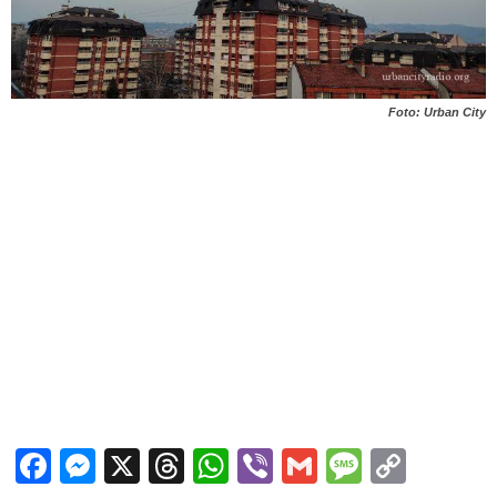
Foto: Urban City
Facebook
Messenger
X
Threads
WhatsApp
Viber
Gmail
Messag
Copy