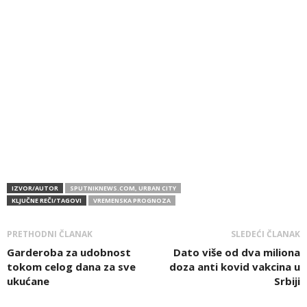
IZVOR/AUTOR
SPUTNIKNEWS.COM, URBAN CITY
KLJUČNE REČI/TAGOVI
VREMENSKA PROGNOZA
PRETHODNI ČLANAK
SLEDEĆI ČLANAK
Garderoba za udobnost
Dato više od dva miliona
tokom celog dana za sve
doza anti kovid vakcina u
ukućane
Srbiji