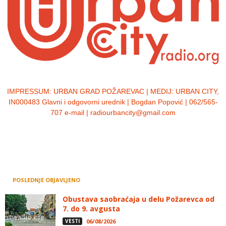
IMPRESSUM:
URBAN GRAD POŽAREVAC | MEDIJ: URBAN CITY,
IN000483 Glavni i odgovorni urednik | Bogdan Popović | 062/565-
707 e-mail | radiourbancity@gmail.com
POSLEDNJE OBJAVLJENO
Obustava saobraćaja u delu Požarevca od
7. do 9. avgusta
VESTI
06/08/2026