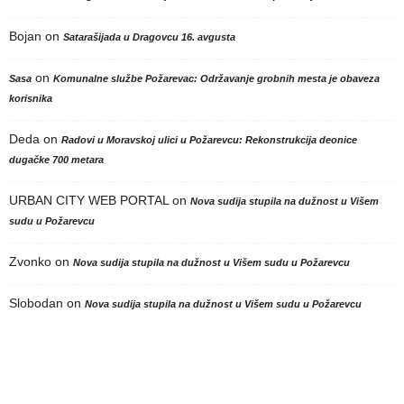
Bojan
on
Satarašijada u Dragovcu 16. avgusta
on
Sasa
Komunalne službe Požarevac: Održavanje grobnih mesta je obaveza
korisnika
Deda
on
Radovi u Moravskoj ulici u Požarevcu: Rekonstrukcija deonice
dugačke 700 metara
URBAN CITY WEB PORTAL
on
Nova sudija stupila na dužnost u Višem
sudu u Požarevcu
Zvonko
on
Nova sudija stupila na dužnost u Višem sudu u Požarevcu
Slobodan
on
Nova sudija stupila na dužnost u Višem sudu u Požarevcu