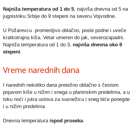
Najniža temperatura od 1 do 5
, najviša dnevna od 5 na
jugoistoku Srbije do 9 stepeni na severu Vojvodine.
U Požarevcu promenljivo oblačno, posle podne i uveče
kratkotrajna kiša. Vetar umeren do jak, severozapadni.
Najniža temperatura od 1 do 3,
najviša dnevna oko 8
stepeni
.
Vreme narednih dana
I narednih nekoliko dana pretežno oblačno s čestom
pojavom kiše u nižim i snega u planinskim predelima, a u
toku noći i jutra uslova za susnežicu i sneg biće ponegde
i u nižim predelima
Dnevna temperatura
ispod proseka
.