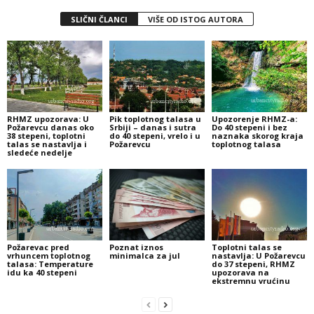
SLIČNI ČLANCI
VIŠE OD ISTOG AUTORA
RHMZ upozorava: U
Pik toplotnog talasa u
Upozorenje RHMZ-a:
Požarevcu danas oko
Srbiji – danas i sutra
Do 40 stepeni i bez
38 stepeni, toplotni
do 40 stepeni, vrelo i u
naznaka skorog kraja
talas se nastavlja i
Požarevcu
toplotnog talasa
sledeće nedelje
Požarevac pred
Poznat iznos
Toplotni talas se
vrhuncem toplotnog
minimalca za jul
nastavlja: U Požarevcu
talasa: Temperature
do 37 stepeni, RHMZ
idu ka 40 stepeni
upozorava na
ekstremnu vrućinu