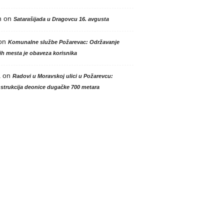
n
on
Satarašijada u Dragovcu 16. avgusta
on
Komunalne službe Požarevac: Održavanje
h mesta je obaveza korisnika
a
on
Radovi u Moravskoj ulici u Požarevcu:
strukcija deonice dugačke 700 metara