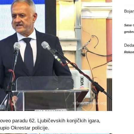
Boja
Sasa
grobni
Ded
Rekon
oveo paradu 62. Ljubičevskih konjičkih igara,
pio Okrestar policije.