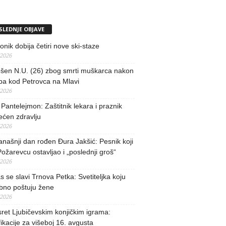
SLEDNJE OBJAVE
nik dobija četiri nove ski-staze
/2026
šen N.U. (26) zbog smrti muškarca nakon
ba kod Petrovca na Mlavi
/2026
 Pantelejmon: Zaštitnik lekara i praznik
ećen zdravlju
/2026
našnji dan rođen Đura Jakšić: Pesnik koji
Požarevcu ostavljao i „poslednji groš“
/2026
 se slavi Trnova Petka: Svetiteljka koju
bno poštuju žene
/2026
ret Ljubičevskim konjičkim igrama:
fikacije za višeboj 16. avgusta