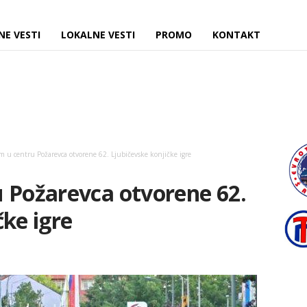
NE VESTI
LOKALNE VESTI
PROMO
KONTAKT
m u centru Požarevca otvorene 62. Ljubičevske konjičke igre
 Požarevca otvorene 62.
čke igre