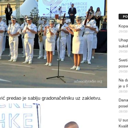
PO
Kopao
09/08
Uhap
suko
09/08
Sveti
posv
09/08
Na da
je u 
08/08
ić predao je sablju gradonačelniku uz zakletvu.
Danas
pose
08/08
U sus
Kvali