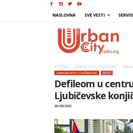
NASLOVNA
SVE VESTI
SERVIS
Urban
City
POČETNA
LOKALNE VESTI // POŽAREVAC
Defileo
LOKALNE VESTI // POŽAREVAC
VESTI
Defileom u centru
Ljubičevske konji
05/09/2025