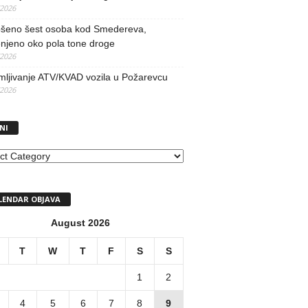
/2026
šeno šest osoba kod Smedereva,
njeno oko pola tone droge
/2026
mljivanje ATV/KVAD vozila u Požarevcu
/2026
NI
I
LENDAR OBJAVA
August 2026
T
W
T
F
S
S
1
2
4
5
6
7
8
9