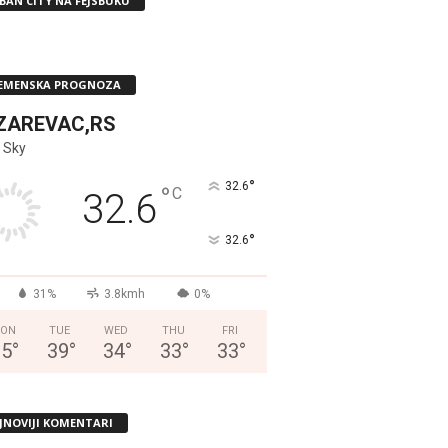
BAN CITY NA FEJSBUKU
EMENSKA PROGNOZA
ZAREVAC,RS
 Sky
°
32.6
°
C
32.6
°
32.6
31%
3.8kmh
0%
ON
TUE
WED
THU
FRI
35
°
39
°
34
°
33
°
33
°
JNOVIJI KOMENTARI