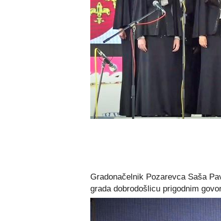
Gradonačelnik Pozarevca Saša Pav
grada dobrodošlicu prigodnim govo