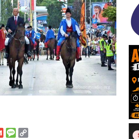
s
tsApp
iber
Gmail
Message
Copy