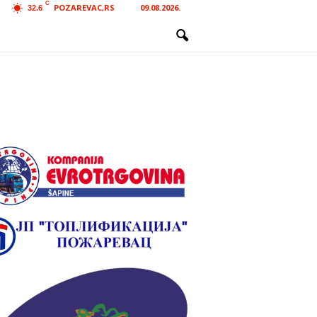
C
POZAREVAC,RS
09.08.2026.
32.6