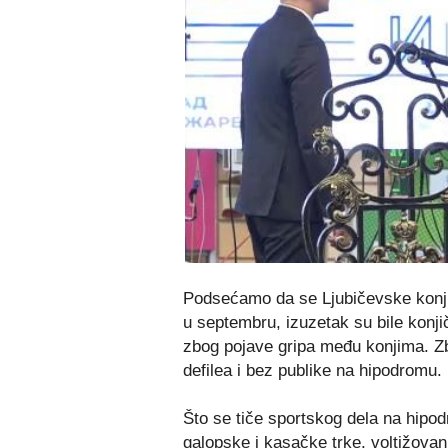
Podsećamo da se Ljubičevske konji
u septembru, izuzetak su bile konji
zbog pojave gripa među konjima. Z
defilea i bez publike na hipodromu.
Što se tiče sportskog dela na hipo
galopske i kasačke trke, voltižovanj