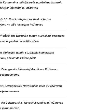
n
Komunalna milicija kreće u pojačanu kontrolu
teljskih objekata u Požarevcu
an
on
Novi kontejneri za staklo i karton
ljeni na više lokacija u Požarevcu
 Mlakar
on
Objavljen termin suzbijanja komaraca
revcu, pčelari da zaštite pčele
n
Objavljen termin suzbijanja komaraca u
vcu, pčelari da zaštite pčele
n
Zelengorska i Nevesinjska ulica u Požarevcu
le jednosmerne
on
Zelengorska i Nevesinjska ulica u Požarevcu
le jednosmerne
on
Zelengorska i Nevesinjska ulica u Požarevcu
le jednosmerne