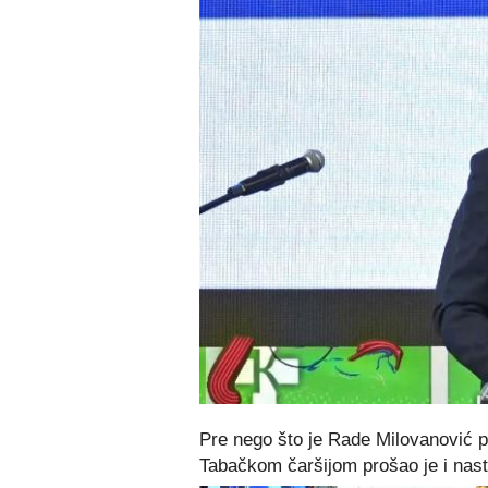
Pre nego što je Rade Milovanović p
Tabačkom čaršijom prošao je i nastu