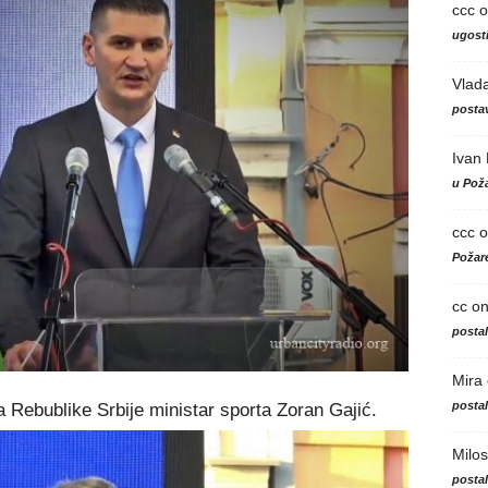
ccc
o
ugosti
Vlad
postav
Ivan
u Poža
ccc
o
Požare
cc
o
posta
Mira
posta
a Rebublike Srbije ministar sporta Zoran Gajić.
Milos
posta