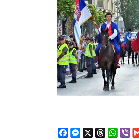
Facebook
Messenger
X
Thread
Wha
V