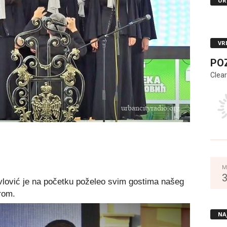
UR
VR
PO
Clear
M
lović je na početku poželeo svim gostima našeg
rom.
NA