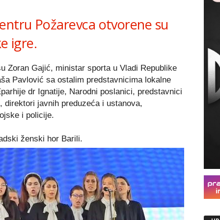
Link
centru Požarevca otvorene su
e igre.
u Zoran Gajić, ministar sporta u Vladi Republike
ša Pavlović sa ostalim predstavnicima lokalne
rhije dr Ignatije, Narodni poslanici, predstavnici
 direktori javnih preduzeća i ustanova,
jske i policije.
dski ženski hor Barili.