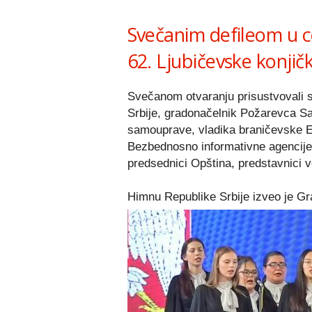
Svečanim defileom u 
62. Ljubičevske konjičk
Svečanom otvaranju prisustvovali s
Srbije, gradonačelnik Požarevca Sa
samouprave, vladika braničevske Epa
Bezbednosno informativne agencije,
predsednici Opština, predstavnici vo
Himnu Republike Srbije izveo je Gra