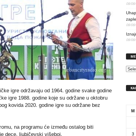
08/08
Uhap
zaple
08/08
Iznaj
08/08
ME
MEN
KA
čke igre održavaju od 1964. godine svake godine
čke igre 1988. godine koje su održane u oktobru
bog kovida 2020. godine igre su održane bez
M
dromu, na programu će između ostalog biti
e dece, ljubičevski višeboj.
3