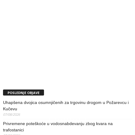
POSLEDNJE OBJAVE
Uhapšena dvojica osumnjičenih za trgovinu drogom u Požarevcu i
Kučevu
07/08/2026
Privremene poteškoće u vodosnabdevanju zbog kvara na
trafostanici