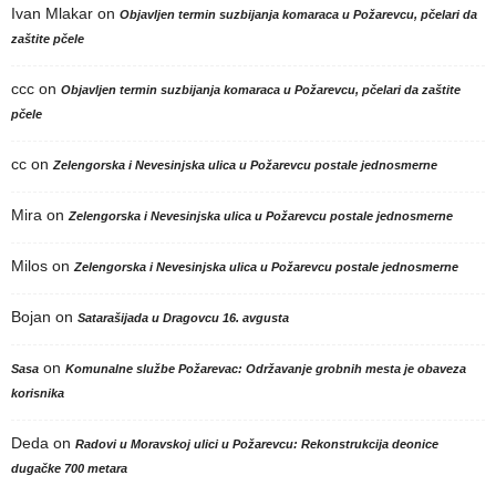
Ivan Mlakar
on
Objavljen termin suzbijanja komaraca u Požarevcu, pčelari da
zaštite pčele
ccc
on
Objavljen termin suzbijanja komaraca u Požarevcu, pčelari da zaštite
pčele
cc
on
Zelengorska i Nevesinjska ulica u Požarevcu postale jednosmerne
Mira
on
Zelengorska i Nevesinjska ulica u Požarevcu postale jednosmerne
Milos
on
Zelengorska i Nevesinjska ulica u Požarevcu postale jednosmerne
Bojan
on
Satarašijada u Dragovcu 16. avgusta
on
Sasa
Komunalne službe Požarevac: Održavanje grobnih mesta je obaveza
korisnika
Deda
on
Radovi u Moravskoj ulici u Požarevcu: Rekonstrukcija deonice
dugačke 700 metara