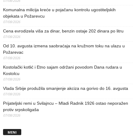
07/08/2026
Komunalna milicija kreće u pojačanu kontrolu ugostiteljskih
objekata u Požarevcu
07/08/2026
Cena evrodizela viša za dinar, benzin ostaje 202 dinara po litru
07/08/2026
Od 10. avgusta izmena saobraćaja na kružnom toku na ulazu u
Požarevac
07/08/2026
Kostolački kotlić i Etno sajam održani povodom Dana rudara u
Kostolcu
07/08/2026
Vlada Srbije produžila smanjenje akciza na gorivo do 16. avgusta
07/08/2026
Prijateljski remi u Svilajncu – Mladi Radnik 1926 ostao neporažen
protiv srpskoligaša
07/08/2026
MENI