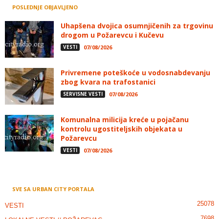
POSLEDNJE OBJAVLJENO
Uhapšena dvojica osumnjičenih za trgovinu
drogom u Požarevcu i Kučevu
VESTI
07/08/2026
Privremene poteškoće u vodosnabdevanju
zbog kvara na trafostanici
SERVISNE VESTI
07/08/2026
Komunalna milicija kreće u pojačanu
kontrolu ugostiteljskih objekata u
Požarevcu
VESTI
07/08/2026
SVE SA URBAN CITY PORTALA
25078
VESTI
7698