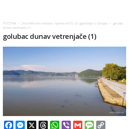
POČETNA
Dezinfekciona sredstva i oprema od EU za ugostitelje iz Golupca
golubac
dunav vetrenjače (1)
golubac dunav vetrenjače (1)
Facebook
Messenger
X
Threads
WhatsApp
Viber
Gmail
Messag
Copy