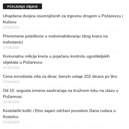
POSLEDNJE OBJAVE
Uhapšena dvojica osumnjičenih za trgovinu drogom u Požarevcu i
Kučevu
07/08/2026
Privremene poteškoće u vodosnabdevanju zbog kvara na
trafostanici
07/08/2026
Komunalna milicija kreće u pojačanu kontrolu ugostiteljskih
objekata u Požarevcu
07/08/2026
Cena evrodizela viša za dinar, benzin ostaje 202 dinara po litru
07/08/2026
Od 10. avgusta izmena saobraćaja na kružnom toku na ulazu u
Požarevac
07/08/2026
Kostolački kotlić i Etno sajam održani povodom Dana rudara u
Kostolcu
07/08/2026