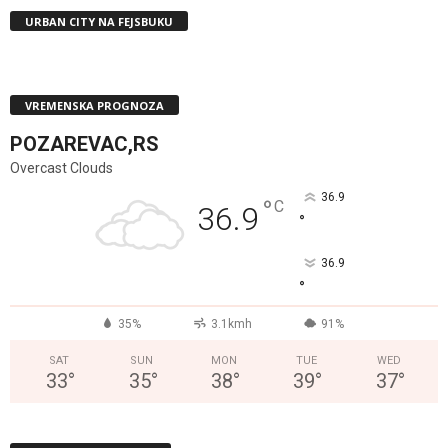
URBAN CITY NA FEJSBUKU
VREMENSKA PROGNOZA
POZAREVAC,RS
Overcast Clouds
36.9
°
C
36.9
°
36.9
°
35%
3.1kmh
91%
SAT
SUN
MON
TUE
WED
33
°
35
°
38
°
39
°
37
°