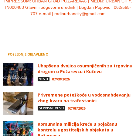
IMPRESSUM:
URBAN GRAD POŽAREVAC | MEDIJ: URBAN CITY,
IN000483 Glavni i odgovorni urednik | Bogdan Popović | 062/565-
707 e-mail | radiourbancity@gmail.com
POSLEDNJE OBJAVLJENO
Uhapšena dvojica osumnjičenih za trgovinu
drogom u Požarevcu i Kučevu
VESTI
07/08/2026
Privremene poteškoće u vodosnabdevanju
zbog kvara na trafostanici
SERVISNE VESTI
07/08/2026
Komunalna milicija kreće u pojačanu
kontrolu ugostiteljskih objekata u
Požarevcu