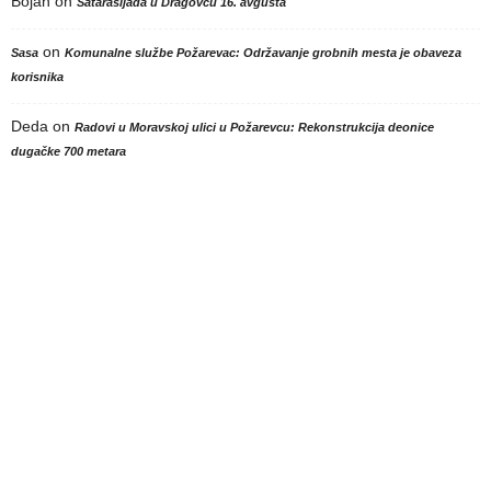
Bojan
on
Satarašijada u Dragovcu 16. avgusta
on
Sasa
Komunalne službe Požarevac: Održavanje grobnih mesta je obaveza
korisnika
Deda
on
Radovi u Moravskoj ulici u Požarevcu: Rekonstrukcija deonice
dugačke 700 metara