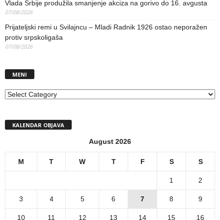
Vlada Srbije produžila smanjenje akciza na gorivo do 16. avgusta
07/08/2026
Prijateljski remi u Svilajncu – Mladi Radnik 1926 ostao neporažen
protiv srpskoligaša
07/08/2026
MENI
MENI
KALENDAR OBJAVA
August 2026
M
T
W
T
F
S
S
1
2
3
4
5
6
7
8
9
10
11
12
13
14
15
16