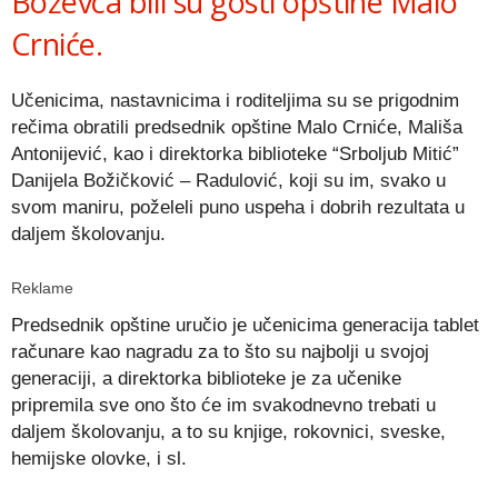
Boževca bili su gosti opštine Malo
Crniće.
Učenicima, nastavnicima i roditeljima su se prigodnim
rečima obratili predsednik opštine Malo Crniće, Mališa
Antonijević, kao i direktorka biblioteke “Srboljub Mitić”
Danijela Božičković – Radulović, koji su im, svako u
svom maniru, poželeli puno uspeha i dobrih rezultata u
daljem školovanju.
Reklame
Predsednik opštine uručio je učenicima generacija tablet
računare kao nagradu za to što su najbolji u svojoj
generaciji, a direktorka biblioteke je za učenike
pripremila sve ono što će im svakodnevno trebati u
daljem školovanju, a to su knjige, rokovnici, sveske,
hemijske olovke, i sl.