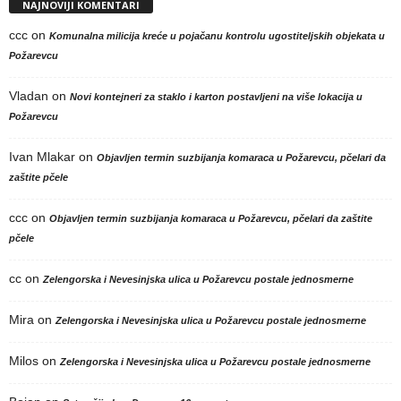
NAJNOVIJI KOMENTARI
ccc
on
Komunalna milicija kreće u pojačanu kontrolu ugostiteljskih objekata u
Požarevcu
Vladan
on
Novi kontejneri za staklo i karton postavljeni na više lokacija u
Požarevcu
Ivan Mlakar
on
Objavljen termin suzbijanja komaraca u Požarevcu, pčelari da
zaštite pčele
ccc
on
Objavljen termin suzbijanja komaraca u Požarevcu, pčelari da zaštite
pčele
cc
on
Zelengorska i Nevesinjska ulica u Požarevcu postale jednosmerne
Mira
on
Zelengorska i Nevesinjska ulica u Požarevcu postale jednosmerne
Milos
on
Zelengorska i Nevesinjska ulica u Požarevcu postale jednosmerne