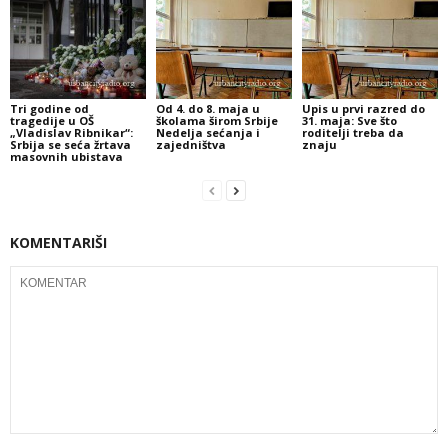
Tri godine od
Od 4. do 8. maja u
Upis u prvi razred do
tragedije u OŠ
školama širom Srbije
31. maja: Sve što
„Vladislav Ribnikar“:
Nedelja sećanja i
roditelji treba da
Srbija se seća žrtava
zajedništva
znaju
masovnih ubistava
KOMENTARIŠI