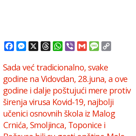
Facebook
Messenger
X
Threads
WhatsApp
Viber
Gmail
Messag
Copy
Link
Sada već tradicionalno, svake
godine na Vidovdan, 28.juna, a ove
godine i dalje poštujući mere protiv
širenja virusa Kovid-19, najbolji
učenici osnovnih škola iz Malog
Crnića, Smoljinca, Toponice i