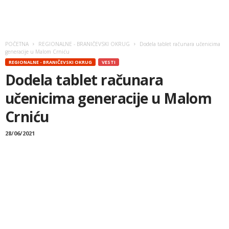
POČETNA
REGIONALNE - BRANIČEVSKI OKRUG
Dodela tablet računara učenicima
generacije u Malom Crniću
REGIONALNE - BRANIČEVSKI OKRUG
VESTI
Dodela tablet računara
učenicima generacije u Malom
Crniću
28/06/2021