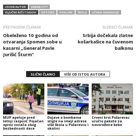
IZVOR/AUTOR
URBAN CITY
KLJUČNE REČI/TAGOVI
OPSTINA
POKLONI
ŠKOLA
UČENIK GENERACIJE
PRETHODNI ČLANAK
SLEDEĆI ČLANAK
Obeleženo 10 godina od
Srbija dočekala zlatne
otvaranja Spomen sobe u
košarkašice na čuvenom
kasarni „General Pavle
balkonu
Jurišić Šturm“
SLIČNI ČLANCI
VIŠE OD ISTOG AUTORA
MUP apeluje pred
Dojave o bombama
Crveni krst Požarevac
letnji raspust: Pojačan
stigle na imejl adrese
uručio pakete za
oprez vozača zbog
više škola u Požarevcu i
novorođene bebe
bezbednosti dece
okolini