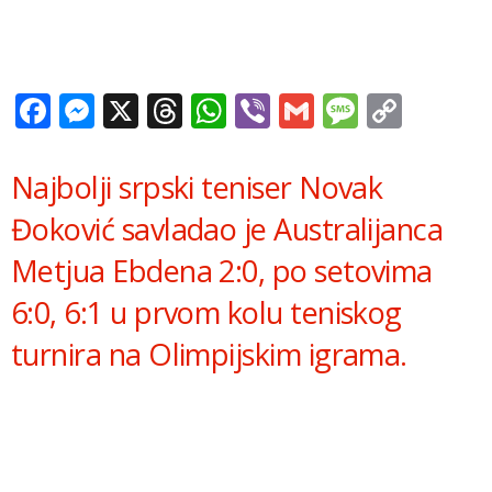
Facebook
Messenger
X
Threads
WhatsApp
Viber
Gmail
Messag
Copy
Link
Najbolji srpski teniser Novak
Đoković savladao je Australijanca
Metjua Ebdena 2:0, po setovima
6:0, 6:1 u prvom kolu teniskog
turnira na Olimpijskim igrama.