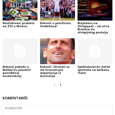
Neočekivani problem
Đoković u polufinalu
Brejkdens na
na ZOI u Milanu
Vimbldona!
Olimpijadi – od ulica
Bronksa do
olimpijskog postolja
Đoković pobedu u
Đoković: Otrovali su
Spektakularan doček
Melburnu posvetio
me hranom pre
sportista na balkonu
povređenoj
deportacije iz
/foto/
studentkinji
Australije
KOMENTARIŠI