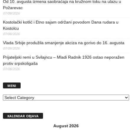
Od 10. avgusta izmena saobraćaja na kružnom toku na ulazu u
Požarevac
07/08/2026
Kostolački kotlić i Etno sajam održani povodom Dana rudara u
Kostolcu
07/08/2026
Vlada Srbije produžila smanjenje akciza na gorivo do 16. avgusta
07/08/2026
Prijateljski remi u Svilajncu – Mladi Radnik 1926 ostao neporažen
protiv srpskoligaša
07/08/2026
MENI
MENI
KALENDAR OBJAVA
August 2026