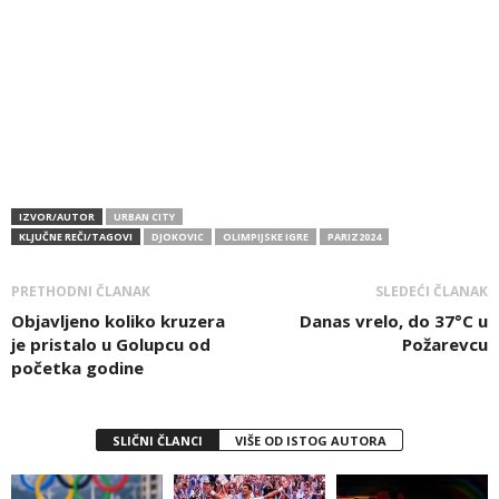
IZVOR/AUTOR
URBAN CITY
KLJUČNE REČI/TAGOVI
DJOKOVIC
OLIMPIJSKE IGRE
PARIZ2024
PRETHODNI ČLANAK
SLEDEĆI ČLANAK
Objavljeno koliko kruzera
Danas vrelo, do 37°C u
je pristalo u Golupcu od
Požarevcu
početka godine
SLIČNI ČLANCI
VIŠE OD ISTOG AUTORA