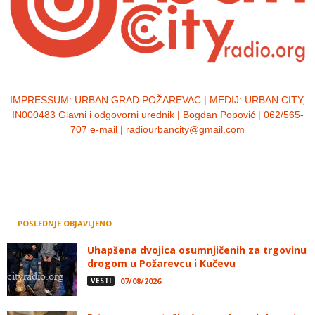
IMPRESSUM:
URBAN GRAD POŽAREVAC | MEDIJ: URBAN CITY,
IN000483 Glavni i odgovorni urednik | Bogdan Popović | 062/565-
707 e-mail | radiourbancity@gmail.com
POSLEDNJE OBJAVLJENO
Uhapšena dvojica osumnjičenih za trgovinu
drogom u Požarevcu i Kučevu
VESTI
07/08/2026