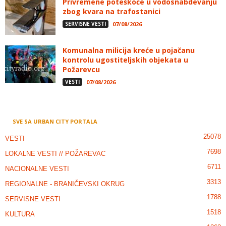
Privremene poteškoće u vodosnabdevanju
zbog kvara na trafostanici
SERVISNE VESTI
07/08/2026
Komunalna milicija kreće u pojačanu
kontrolu ugostiteljskih objekata u
Požarevcu
VESTI
07/08/2026
SVE SA URBAN CITY PORTALA
25078
VESTI
7698
LOKALNE VESTI // POŽAREVAC
6711
NACIONALNE VESTI
3313
REGIONALNE - BRANIČEVSKI OKRUG
1788
SERVISNE VESTI
1518
KULTURA