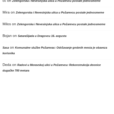
cc
on
Zelengorska i Nevesinjska ulica u Požarevcu postale jednosmerne
Mira
on
Zelengorska i Nevesinjska ulica u Požarevcu postale jednosmerne
Milos
on
Zelengorska i Nevesinjska ulica u Požarevcu postale jednosmerne
Bojan
on
Satarašijada u Dragovcu 16. avgusta
on
Sasa
Komunalne službe Požarevac: Održavanje grobnih mesta je obaveza
korisnika
Deda
on
Radovi u Moravskoj ulici u Požarevcu: Rekonstrukcija deonice
dugačke 700 metara