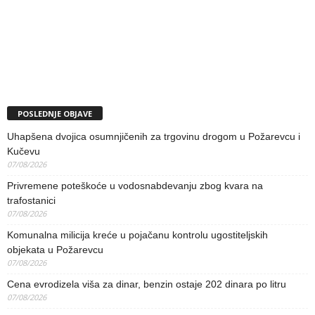
POSLEDNJE OBJAVE
Uhapšena dvojica osumnjičenih za trgovinu drogom u Požarevcu i
Kučevu
07/08/2026
Privremene poteškoće u vodosnabdevanju zbog kvara na
trafostanici
07/08/2026
Komunalna milicija kreće u pojačanu kontrolu ugostiteljskih
objekata u Požarevcu
07/08/2026
Cena evrodizela viša za dinar, benzin ostaje 202 dinara po litru
07/08/2026