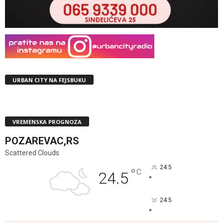
URBAN CITY NA FEJSBUKU
VREMENSKA PROGNOZA
POZAREVAC,RS
Scattered Clouds
24.5
°
C
24.5
°
24.5
°