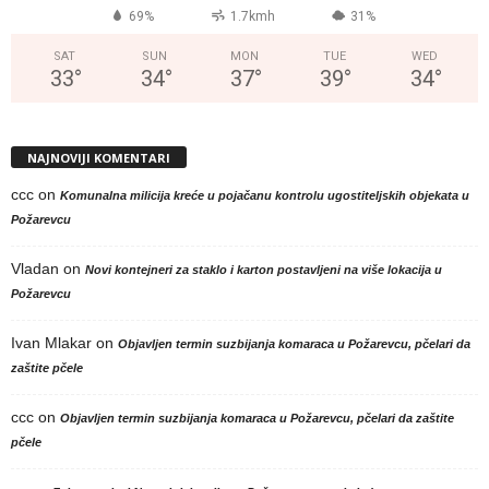
69%
1.7kmh
31%
SAT
SUN
MON
TUE
WED
33
°
34
°
37
°
39
°
34
°
NAJNOVIJI KOMENTARI
ccc
on
Komunalna milicija kreće u pojačanu kontrolu ugostiteljskih objekata u
Požarevcu
Vladan
on
Novi kontejneri za staklo i karton postavljeni na više lokacija u
Požarevcu
Ivan Mlakar
on
Objavljen termin suzbijanja komaraca u Požarevcu, pčelari da
zaštite pčele
ccc
on
Objavljen termin suzbijanja komaraca u Požarevcu, pčelari da zaštite
pčele