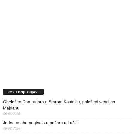
POSLEDNJE OBJAVE
Obeležen Dan rudara u Starom Kostolcu, položeni venci na
Majdanu
06/08/2026
Jedna osoba poginula u požaru u Lučici
06/08/2026