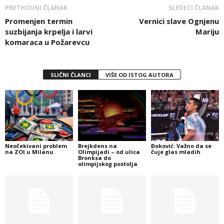
PRETHODNI ČLANAK
SLEDEĆI ČLANAK
Promenjen termin
Vernici slave Ognjenu
suzbijanja krpelja i larvi
Mariju
komaraca u Požarevcu
SLIČNI ČLANCI
VIŠE OD ISTOG AUTORA
Neočekivani problem
Brejkdens na
Đoković: Važno da se
na ZOI u Milanu
Olimpijadi – od ulica
čuje glas mladih
Bronksa do
olimpijskog postolja