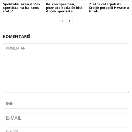
Spektakularan doček
Balkon spreman,
Zlatni vaterpolisti
sportista na balkonu
poznato kada će biti
Srbije potopili Hrvate u
/foto/
doček sportista
finalu
KOMENTARIŠI