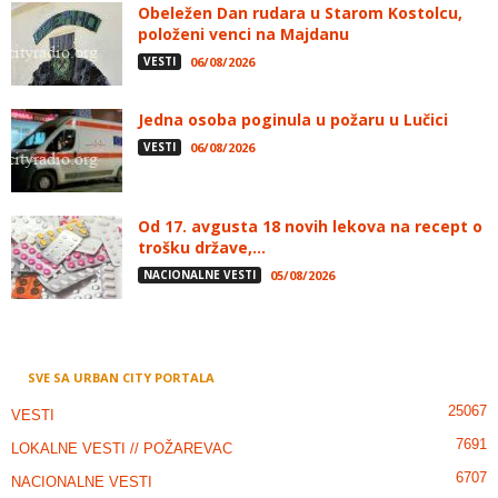
Obeležen Dan rudara u Starom Kostolcu,
položeni venci na Majdanu
VESTI
06/08/2026
Jedna osoba poginula u požaru u Lučici
VESTI
06/08/2026
Od 17. avgusta 18 novih lekova na recept o
trošku države,...
NACIONALNE VESTI
05/08/2026
SVE SA URBAN CITY PORTALA
25067
VESTI
7691
LOKALNE VESTI // POŽAREVAC
6707
NACIONALNE VESTI