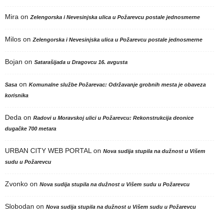
Mira
on
Zelengorska i Nevesinjska ulica u Požarevcu postale jednosmerne
Milos
on
Zelengorska i Nevesinjska ulica u Požarevcu postale jednosmerne
Bojan
on
Satarašijada u Dragovcu 16. avgusta
on
Sasa
Komunalne službe Požarevac: Održavanje grobnih mesta je obaveza
korisnika
Deda
on
Radovi u Moravskoj ulici u Požarevcu: Rekonstrukcija deonice
dugačke 700 metara
URBAN CITY WEB PORTAL
on
Nova sudija stupila na dužnost u Višem
sudu u Požarevcu
Zvonko
on
Nova sudija stupila na dužnost u Višem sudu u Požarevcu
Slobodan
on
Nova sudija stupila na dužnost u Višem sudu u Požarevcu