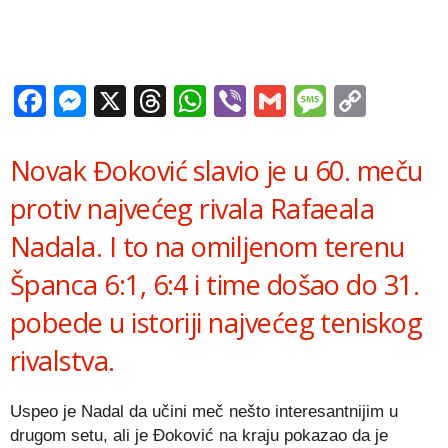
Facebook
Messenger
X
Threads
WhatsApp
Viber
Gmail
Messag
Copy
Link
Novak Đoković slavio je u 60. meču
protiv najvećeg rivala Rafaeala
Nadala. I to na omiljenom terenu
Španca 6:1, 6:4 i time došao do 31.
pobede u istoriji najvećeg teniskog
rivalstva.
Uspeo je Nadal da učini meč nešto interesantnijim u
drugom setu, ali je Đoković na kraju pokazao da je