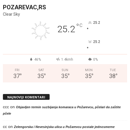
POZAREVAC,RS
Clear Sky
25.2
°
C
25.2
°
25.2
°
46%
1.4kmh
0%
FRI
SAT
SUN
MON
TUE
37
°
35
°
35
°
35
°
38
°
NAJNOVIJI KOMENTARI
ccc
on
Objavljen termin suzbijanja komaraca u Požarevcu, pčelari da zaštite
pčele
cc
on
Zelengorska i Nevesinjska ulica u Požarevcu postale jednosmerne