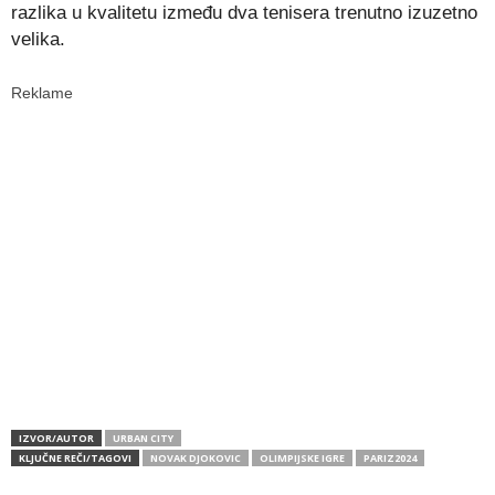
razlika u kvalitetu između dva tenisera trenutno izuzetno
velika.
Reklame
IZVOR/AUTOR
URBAN CITY
KLJUČNE REČI/TAGOVI
NOVAK DJOKOVIC
OLIMPIJSKE IGRE
PARIZ2024