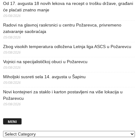
Od 17. avgusta 18 novih lekova na recept o trošku države, građani
će plaćati znatno manje
05/08/2026
Radovi na glavnoj raskrsnici u centru Požarevca, privremeno
zatvaranje saobraćaja
05/08/2026
Zbog visokih temperatura odložena Letnja liga ASCS u Požarevcu
05/08/2026
Vojnici na specijalističkoj obuci u Požarevcu
05/08/2026
Miholjski susreti sela 14. avgusta u Šapinu
05/08/2026
Novi kontejneri za staklo i karton postavljeni na više lokacija u
Požarevcu
05/08/2026
MENI
MENI